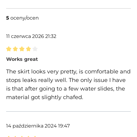
5
oceny/ocen
11 czerwca 2026 21:32
Recenzja z oceną 4 spośród 5 gwiazdek
Works great
The skirt looks very pretty, is comfortable and
stops leaks really well. The only issue I have
is that after going to a few water slides, the
material got slightly chafed.
14 października 2024 19:47