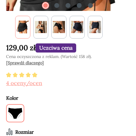
129,00 zł
Uczciwa cena
Cena oczyszczona z reklam. (Wartość 158 zł).
[Sprawdź dlaczego]
Średnia ocena 4.97 z 5 gwiazdek
4 oceny/ocen
Wybierz
Kolor
Black
Wybierz
Rozmiar