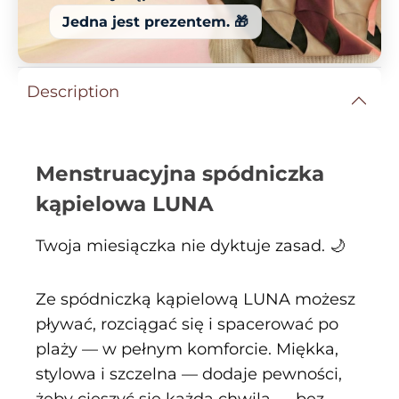
Jedna jest prezentem. 🎁
Description
Menstruacyjna spódniczka
kąpielowa LUNA
Twoja miesiączka nie dyktuje zasad. 🌙
Ze spódniczką kąpielową LUNA możesz
pływać, rozciągać się i spacerować po
plaży — w pełnym komforcie. Miękka,
stylowa i szczelna — dodaje pewności,
żeby cieszyć się każdą chwilą — bez