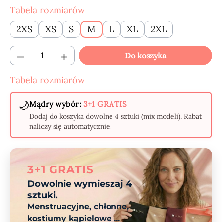
Tabela rozmiarów
2XS
XS
S
M
L
XL
2XL
Ilość produktu: Wprowadź żądaną ilość lub
Do koszyka
Tabela rozmiarów
🌙
Mądry wybór:
3+1 GRATIS
Dodaj do koszyka dowolne 4 sztuki (mix modeli). Rabat
naliczy się automatycznie.
3+1 GRATIS
Dowolnie wymieszaj 4
sztuki.
Menstruacyjne, chłonne,
kostiumy kąpielowe ...