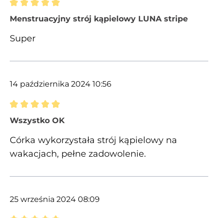
Recenzja z oceną 5 spośród 5 gwiazdek
Menstruacyjny strój kąpielowy LUNA stripe
Super
14 października 2024 10:56
Recenzja z oceną 5 spośród 5 gwiazdek
Wszystko OK
Córka wykorzystała strój kąpielowy na
wakacjach, pełne zadowolenie.
25 września 2024 08:09