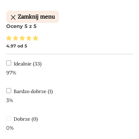
Zamknij menu
Oceny 5 z 5
4.97 od 5
Średnia ocena 4.97 z 5 gwiazdek
Idealnie (33)
97%
Bardzo dobrze (1)
3%
Dobrze (0)
0%