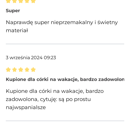
Recenzja z oceną 5 spośród 5 gwiazdek
Super
Naprawdę super nieprzemakalny i świetny
materiał
3 września 2024 09:23
Recenzja z oceną 5 spośród 5 gwiazdek
Kupione dla córki na wakacje, bardzo zadowolona,
Kupione dla córki na wakacje, bardzo
zadowolona, cytuję: są po prostu
najwspanialsze