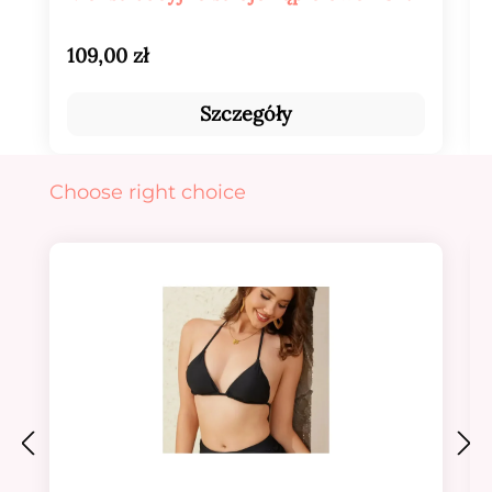
Cena regularna:
109,00 zł
Szczegóły
Pomiń galerię produktów
Choose right choice