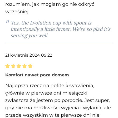
rozumiem, jak mogłam go nie odkryć
wcześniej.
Yes, the Evolution cup with spout is
intentionally a little firmer. We're so glad it's
serving you well.
21 kwietnia 2024 09:22
Recenzja z oceną 5 spośród 5 gwiazdek
Komfort nawet poza domem
Najlepsza rzecz na obfite krwawienia,
głównie w pierwsze dni miesiączki,
zwłaszcza że jestem po porodzie. Jest super,
gdy nie ma możliwości wyjęcia i wylania, ale
przede wszystkim w te pierwsze dni nie