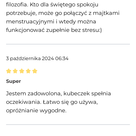
filozofia. Kto dla świętego spokoju
potrzebuje, może go połączyć z majtkami
menstruacyjnymi i wtedy można
funkcjonować zupełnie bez stresu:)
3 października 2024 06:34
Recenzja z oceną 5 spośród 5 gwiazdek
Super
Jestem zadowolona, kubeczek spełnia
oczekiwania. Łatwo się go używa,
opróżnianie wygodne.