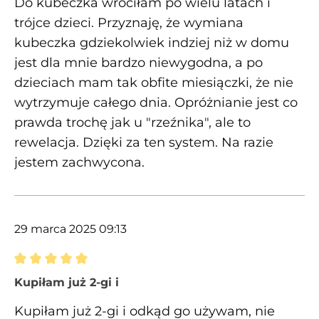
Do kubeczka wróciłam po wielu latach i
trójce dzieci. Przyznaję, że wymiana
kubeczka gdziekolwiek indziej niż w domu
jest dla mnie bardzo niewygodna, a po
dzieciach mam tak obfite miesiączki, że nie
wytrzymuje całego dnia. Opróżnianie jest co
prawda trochę jak u "rzeźnika", ale to
rewelacja. Dzięki za ten system. Na razie
jestem zachwycona.
29 marca 2025 09:13
Recenzja z oceną 5 spośród 5 gwiazdek
Kupiłam już 2-gi i
Kupiłam już 2-gi i odkąd go używam, nie