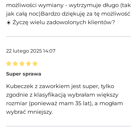
możliwości wymiany - wytrzymuje długo (tak
jak całą noc)Bardzo dziękuję za tę możliwość
☀️ Życzę wielu zadowolonych klientów?
22 lutego 2025 14:07
Recenzja z oceną 5 spośród 5 gwiazdek
Super sprawa
Kubeczek z zaworkiem jest super, tylko
zgodnie z klasyfikacją wybrałam większy
rozmiar (ponieważ mam 35 lat), a mogłam
wybrać mniejszy.