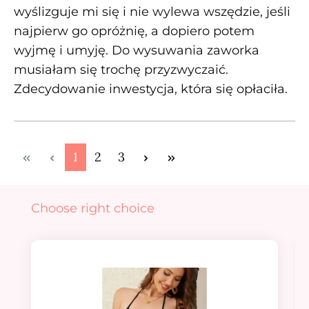
wyślizguje mi się i nie wylewa wszędzie, jeśli
najpierw go opróżnię, a dopiero potem
wyjmę i umyję. Do wysuwania zaworka
musiałam się trochę przyzwyczaić.
Zdecydowanie inwestycja, która się opłaciła.
Strona
Strona
Strona
1
2
3
Pomiń galerię produktów
Choose right choice