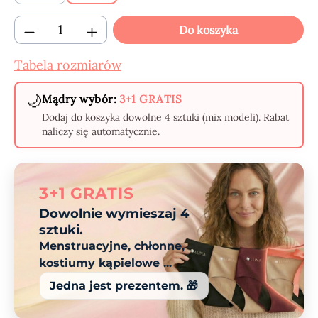
Ilość produktu: Wprowadź żądaną ilość lub
Do koszyka
Tabela rozmiarów
🌙
Mądry wybór:
3+1 GRATIS
Dodaj do koszyka dowolne 4 sztuki (mix modeli). Rabat
naliczy się automatycznie.
3+1 GRATIS
Dowolnie wymieszaj 4
sztuki.
Menstruacyjne, chłonne,
kostiumy kąpielowe ...
Jedna jest prezentem. 🎁