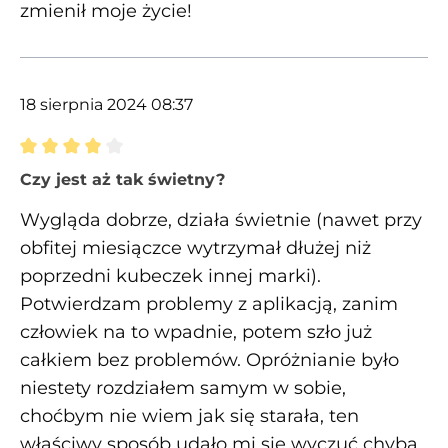
zmienił moje życie!
18 sierpnia 2024 08:37
Recenzja z oceną 4 spośród 5 gwiazdek
Czy jest aż tak świetny?
Wygląda dobrze, działa świetnie (nawet przy
obfitej miesiączce wytrzymał dłużej niż
poprzedni kubeczek innej marki).
Potwierdzam problemy z aplikacją, zanim
człowiek na to wpadnie, potem szło już
całkiem bez problemów. Opróżnianie było
niestety rozdziałem samym w sobie,
choćbym nie wiem jak się starała, ten
właściwy sposób udało mi się wyczuć chyba