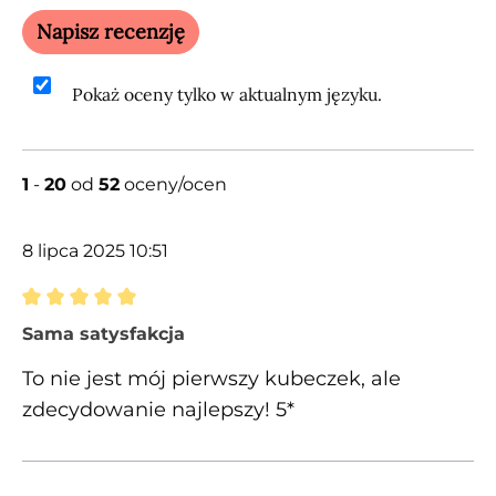
Napisz recenzję
Pokaż oceny tylko w aktualnym języku.
1
-
20
od
52
oceny/ocen
8 lipca 2025 10:51
Recenzja z oceną 5 spośród 5 gwiazdek
Sama satysfakcja
To nie jest mój pierwszy kubeczek, ale
zdecydowanie najlepszy! 5*