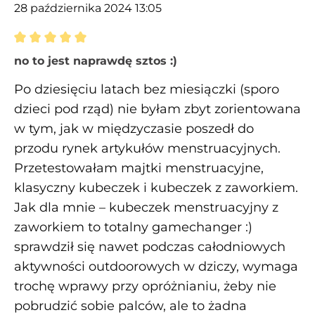
28 października 2024 13:05
Recenzja z oceną 5 spośród 5 gwiazdek
no to jest naprawdę sztos :)
Po dziesięciu latach bez miesiączki (sporo
dzieci pod rząd) nie byłam zbyt zorientowana
w tym, jak w międzyczasie poszedł do
przodu rynek artykułów menstruacyjnych.
Przetestowałam majtki menstruacyjne,
klasyczny kubeczek i kubeczek z zaworkiem.
Jak dla mnie – kubeczek menstruacyjny z
zaworkiem to totalny gamechanger :)
sprawdził się nawet podczas całodniowych
aktywności outdoorowych w dziczy, wymaga
trochę wprawy przy opróżnianiu, żeby nie
pobrudzić sobie palców, ale to żadna