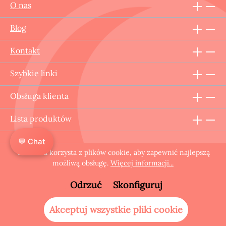
O nas
Blog
Kontakt
Szybkie linki
Obsługa klienta
Lista produktów
💬 Chat
Ta strona korzysta z plików cookie, aby zapewnić najlepszą
© 2025 LunaCare™. Wszelkie prawa zastrzeżone.
możliwą obsługę.
Więcej informacji...
Odrzuć
Skonfiguruj
Akceptuj wszystkie pliki cookie