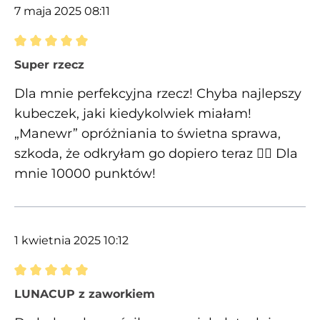
7 maja 2025 08:11
Recenzja z oceną 5 spośród 5 gwiazdek
Super rzecz
Dla mnie perfekcyjna rzecz! Chyba najlepszy
kubeczek, jaki kiedykolwiek miałam!
„Manewr” opróżniania to świetna sprawa,
szkoda, że odkryłam go dopiero teraz 🤷‍♀️ Dla
mnie 10000 punktów!
1 kwietnia 2025 10:12
Recenzja z oceną 5 spośród 5 gwiazdek
LUNACUP z zaworkiem