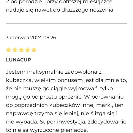
2 po porodzie i przy obfitszej miesiączce
nadaje się nawet do dłuższego noszenia.
3 czerwca 2024 09:26
Recenzja z oceną 5 spośród 5 gwiazdek
LUNACUP
Jestem maksymalnie zadowolona z
kubeczka, wielkim bonusem jest dla mnie to,
że nie muszę go ciągle wyjmować, tylko
mogę go po prostu opróżnić. W porównaniu
do poprzednich kubeczków innej marki, ten
naprawdę trzyma się lepiej, nie ślizga się i
nie wypada. Super inwestycja, zdecydowanie
to nie są wyrzucone pieniądze.