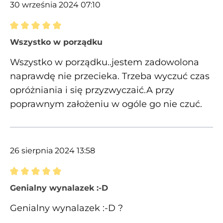
30 września 2024 07:10
Recenzja z oceną 5 spośród 5 gwiazdek
Wszystko w porządku
Wszystko w porządku..jestem zadowolona
naprawdę nie przecieka. Trzeba wyczuć czas
opróżniania i się przyzwyczaić.A przy
poprawnym założeniu w ogóle go nie czuć.
26 sierpnia 2024 13:58
Recenzja z oceną 5 spośród 5 gwiazdek
Genialny wynalazek :-D
Genialny wynalazek :-D ?