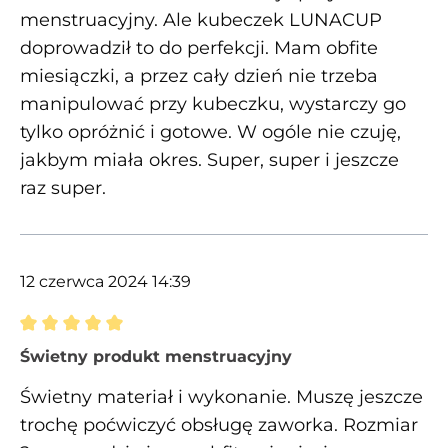
menstruacyjny. Ale kubeczek LUNACUP
doprowadził to do perfekcji. Mam obfite
miesiączki, a przez cały dzień nie trzeba
manipulować przy kubeczku, wystarczy go
tylko opróżnić i gotowe. W ogóle nie czuję,
jakbym miała okres. Super, super i jeszcze
raz super.
12 czerwca 2024 14:39
Recenzja z oceną 5 spośród 5 gwiazdek
Świetny produkt menstruacyjny
Świetny materiał i wykonanie. Muszę jeszcze
trochę poćwiczyć obsługę zaworka. Rozmiar