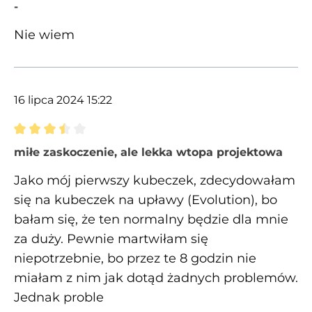
Recenzja z oceną 5 spośród 5 gwiazdek
-
Nie wiem
16 lipca 2024 15:22
Recenzja z oceną 3.5 spośród 5 gwiazdek
miłe zaskoczenie, ale lekka wtopa projektowa
Jako mój pierwszy kubeczek, zdecydowałam
się na kubeczek na upławy (Evolution), bo
bałam się, że ten normalny będzie dla mnie
za duży. Pewnie martwiłam się
niepotrzebnie, bo przez te 8 godzin nie
miałam z nim jak dotąd żadnych problemów.
Jednak proble