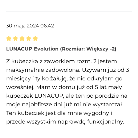
30 maja 2024 06:42
Recenzja z oceną 5 spośród 5 gwiazdek
LUNACUP Evolution (Rozmiar: Większy -2)
Z kubeczka z zaworkiem rozm. 2 jestem
maksymalnie zadowolona. Używam już od 3
miesięcy i tylko żałuję, że nie odkryłam go
wcześniej. Mam w domu już od 5 lat mały
kubeczek LUNACUP, ale ten po porodzie na
moje najobfitsze dni już mi nie wystarczał.
Ten kubeczek jest dla mnie wygodny i
przede wszystkim naprawdę funkcjonalny.