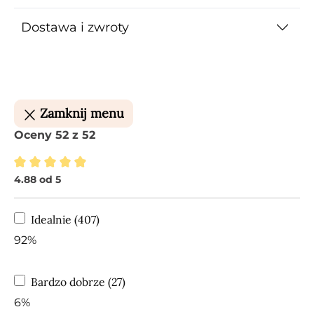
Dostawa i zwroty
Zamknij menu
Oceny 52 z 52
4.88 od 5
Średnia ocena 4.88 z 5 gwiazdek
Idealnie (407)
92%
Bardzo dobrze (27)
6%