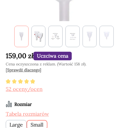
159,00 zł
Uczciwa cena
Cena oczyszczona z reklam. (Wartość 158 zł).
[Sprawdź dlaczego]
Średnia ocena 4.88 z 5 gwiazdek
52 oceny/ocen
Wybierz
Rozmiar
Tabela rozmiarów
Large
Small