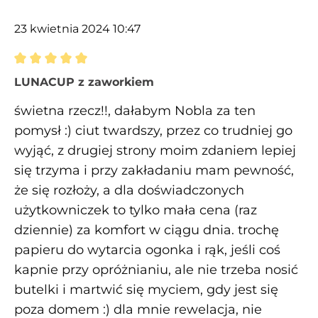
23 kwietnia 2024 10:47
Recenzja z oceną 5 spośród 5 gwiazdek
LUNACUP z zaworkiem
świetna rzecz!!, dałabym Nobla za ten
pomysł :) ciut twardszy, przez co trudniej go
wyjąć, z drugiej strony moim zdaniem lepiej
się trzyma i przy zakładaniu mam pewność,
że się rozłoży, a dla doświadczonych
użytkowniczek to tylko mała cena (raz
dziennie) za komfort w ciągu dnia. trochę
papieru do wytarcia ogonka i rąk, jeśli coś
kapnie przy opróżnianiu, ale nie trzeba nosić
butelki i martwić się myciem, gdy jest się
poza domem :) dla mnie rewelacja, nie