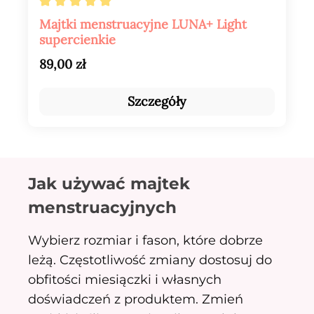
Średnia ocena 5 z 5 gwiazdek
Majtki menstruacyjne LUNA+ Light
supercienkie
Cena regularna:
89,00 zł
Szczegóły
Jak używać majtek
menstruacyjnych
Wybierz rozmiar i fason, które dobrze
leżą. Częstotliwość zmiany dostosuj do
obfitości miesiączki i własnych
doświadczeń z produktem. Zmień