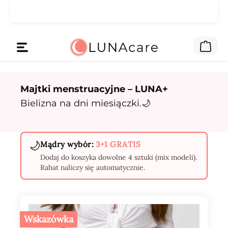
🌙 Pieniądze na reklamę daliśmy
Przejdź do głównej zawartości
Czytaj
Tobie.
Kos
Majtki menstruacyjne – LUNA+
Bielizna na dni miesiączki.🌙
🌙
Mądry wybór:
3+1 GRATIS
Dodaj do koszyka dowolne 4 sztuki (mix modeli).
Rabat naliczy się automatycznie.
Wskazówka