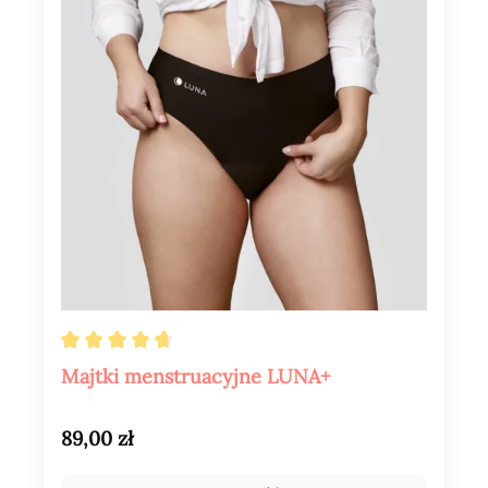
Średnia ocena 4.8 z 5 gwiazdek
Majtki menstruacyjne LUNA+
Cena regularna:
89,00 zł