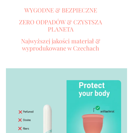
WYGODNE & BEZPIECZNE
ZERO ODPADÓW & CZYSTSZA
PLANETA
Najwyższej jakości materiał &
wyprodukowane w Czechach