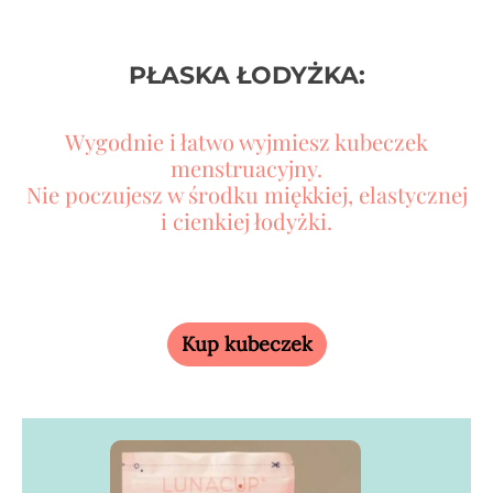
PŁASKA ŁODYŻKA:
a.
i
Wygodnie i łatwo wyjmiesz kubeczek
u
menstruacyjny.
Nie poczujesz w środku miękkiej, elastycznej
i cienkiej łodyżki.
Kup kubeczek