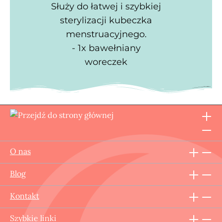
Służy do łatwej i szybkiej
sterylizacji kubeczka
menstruacyjnego.
- 1x bawełniany
woreczek
O nas
Blog
Kontakt
Szybkie linki