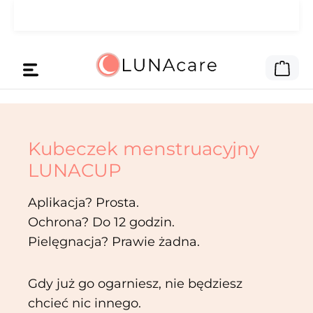
🌙 Pieniądze na reklamę daliśmy
Przejdź do głównej zawartości
Czytaj
Tobie.
Kos
Kubeczek menstruacyjny
LUNACUP
Aplikacja? Prosta.
Ochrona? Do 12 godzin.
Pielęgnacja? Prawie żadna.
Gdy już go ogarniesz, nie będziesz
chcieć nic innego.