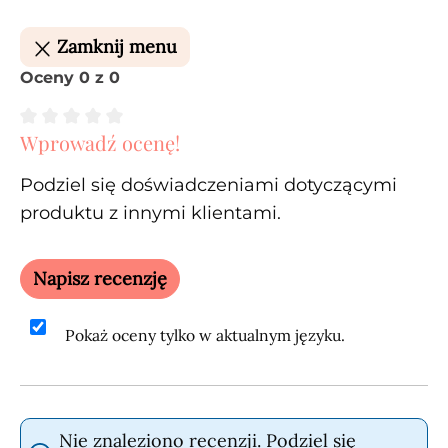
Zamknij menu
Oceny 0 z 0
Wprowadź ocenę!
Średnia ocena 0 z 5 gwiazdek
Podziel się doświadczeniami dotyczącymi
produktu z innymi klientami.
Napisz recenzję
Pokaż oceny tylko w aktualnym języku.
Nie znaleziono recenzji. Podziel się