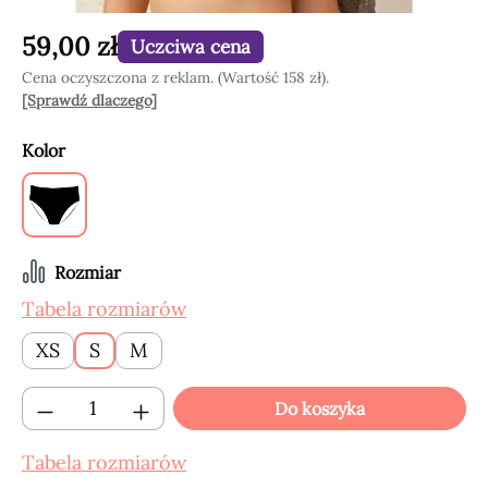
59,00 zł
Uczciwa cena
Cena oczyszczona z reklam. (Wartość 158 zł).
[Sprawdź dlaczego]
Wybierz
Kolor
Black
Wybierz
Rozmiar
Tabela rozmiarów
XS
S
M
Ilość produktu: Wprowadź żądaną ilość lub
Do koszyka
Tabela rozmiarów