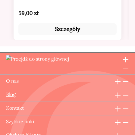
Cena regularna:
59,00 zł
Szczegóły
O nas
Blog
Kontakt
Szybkie linki