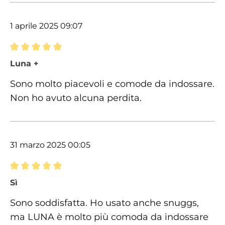
1 aprile 2025 09:07
Recensione con valutazione di 5 su 5 stelle
Luna +
Sono molto piacevoli e comode da indossare.
Non ho avuto alcuna perdita.
31 marzo 2025 00:05
Recensione con valutazione di 5 su 5 stelle
Sì
Sono soddisfatta. Ho usato anche snuggs,
ma LUNA è molto più comoda da indossare