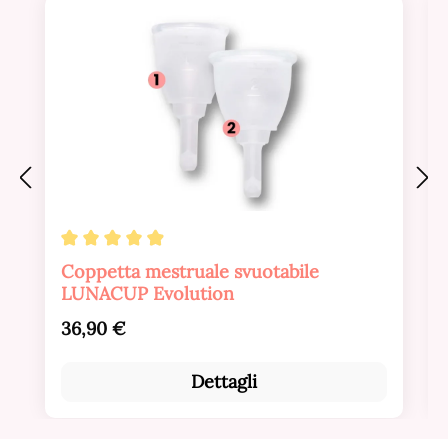
Valutazione media di 4.88 su 5 stelle
Coppetta mestruale svuotabile
LUNACUP Evolution
Prezzo normale:
36,90 €
Dettagli