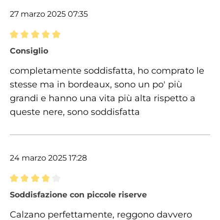
27 marzo 2025 07:35
Recensione con valutazione di 5 su 5 stelle
Consiglio
completamente soddisfatta, ho comprato le
stesse ma in bordeaux, sono un po' più
grandi e hanno una vita più alta rispetto a
queste nere, sono soddisfatta
24 marzo 2025 17:28
Recensione con valutazione di 4 su 5 stelle
Soddisfazione con piccole riserve
Calzano perfettamente, reggono davvero