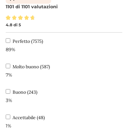
1101 di 1101 valutazioni
4.8 di 5
Valutazione media di 4.8 su 5 stelle
Perfetto (7575)
89%
Molto buono (587)
7%
Buono (243)
3%
Accettabile (48)
1%