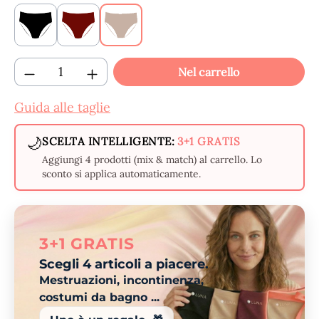
Black
Claret
Beige
Quantità del prodotto: inserisci la quantit
Nel carrello
Guida alle taglie
🌙
SCELTA INTELLIGENTE:
3+1 GRATIS
Aggiungi 4 prodotti (mix & match) al carrello. Lo
sconto si applica automaticamente.
3+1 GRATIS
Scegli 4 articoli a piacere.
Mestruazioni, incontinenza,
costumi da bagno ...