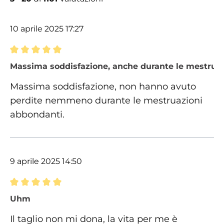
10 aprile 2025 17:27
Recensione con valutazione di 5 su 5 stelle
Massima soddisfazione, anche durante le mestrua
Massima soddisfazione, non hanno avuto
perdite nemmeno durante le mestruazioni
abbondanti.
9 aprile 2025 14:50
Recensione con valutazione di 5 su 5 stelle
Uhm
Il taglio non mi dona, la vita per me è