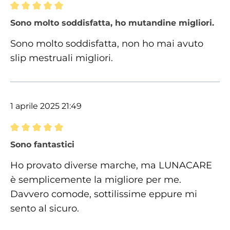
Recensione con valutazione di 5 su 5 stelle
Sono molto soddisfatta, ho mutandine migliori.
Sono molto soddisfatta, non ho mai avuto
slip mestruali migliori.
1 aprile 2025 21:49
Recensione con valutazione di 5 su 5 stelle
Sono fantastici
Ho provato diverse marche, ma LUNACARE
è semplicemente la migliore per me.
Davvero comode, sottilissime eppure mi
sento al sicuro.