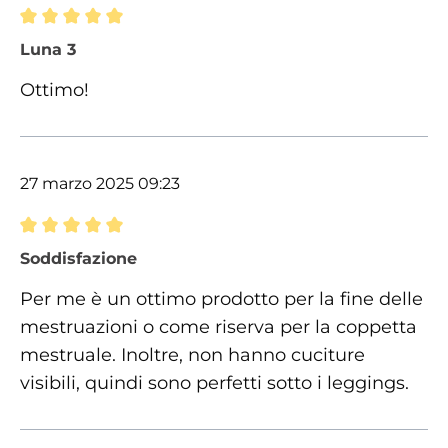
Recensione con valutazione di 5 su 5 stelle
Luna 3
Ottimo!
27 marzo 2025 09:23
Recensione con valutazione di 5 su 5 stelle
Soddisfazione
Per me è un ottimo prodotto per la fine delle
mestruazioni o come riserva per la coppetta
mestruale. Inoltre, non hanno cuciture
visibili, quindi sono perfetti sotto i leggings.