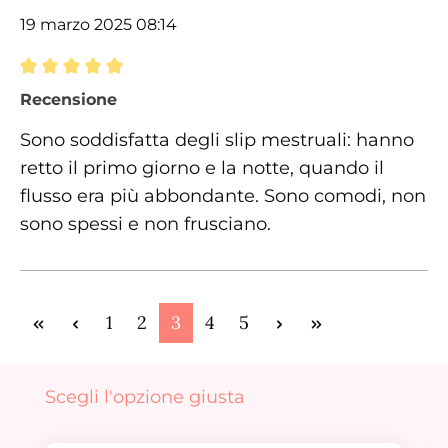
19 marzo 2025 08:14
Recensione con valutazione di 5 su 5 stelle
Recensione
Sono soddisfatta degli slip mestruali: hanno
retto il primo giorno e la notte, quando il
flusso era più abbondante. Sono comodi, non
sono spessi e non frusciano.
Pagina
Pagina
Pagina
Pagina
Pagina
1
2
3
4
5
Salta la galleria dei prodotti
Scegli l'opzione giusta