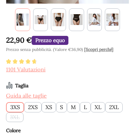
22,90 €
Prezzo equo
Prezzo senza pubblicità. (Valore €36,90)
[Scopri perché]
Valutazione media di 4.8 su 5 stelle
1101 Valutazioni
Seleziona
Taglia
Guida alle taglie
3XS
2XS
XS
S
M
L
XL
2XL
3XL
(Questa opzione non è al momento disponibile.)
Seleziona
Colore