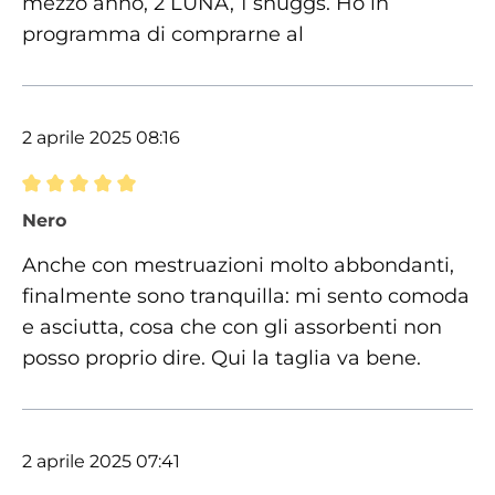
mezzo anno, 2 LUNA, 1 snuggs. Ho in
programma di comprarne al
2 aprile 2025 08:16
Recensione con valutazione di 5 su 5 stelle
Nero
Anche con mestruazioni molto abbondanti,
finalmente sono tranquilla: mi sento comoda
e asciutta, cosa che con gli assorbenti non
posso proprio dire. Qui la taglia va bene.
2 aprile 2025 07:41