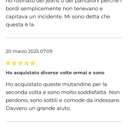
ho rovinato dei jeans o dei pantaloni perché i
bordi semplicemente non tenevano e
capitava un incidente. Mi sono detta che
questa è la
20 marzo 2025 07:09
Recensione con valutazione di 5 su 5 stelle
Ho acquistato diverse volte ormai e sono
Ho acquistato queste mutandine per la
seconda volta e sono molto soddisfatta. Non
perdono, sono sottili e comode da indossare.
Davvero un grande aiuto.