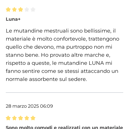
Recensione con valutazione di 3 su 5 stelle
Luna+
Le mutandine mestruali sono bellissime, il
materiale è molto confortevole, trattengono
quello che devono, ma purtroppo non mi
stanno bene. Ho provato altre marche e,
rispetto a queste, le mutandine LUNA mi
fanno sentire come se stessi attaccando un
normale assorbente sul sedere.
28 marzo 2025 06:09
Recensione con valutazione di 5 su 5 stelle
Sono molto comodi e realizzati con un materiale pi