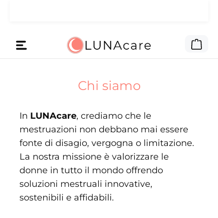
🌙 Ti abbiamo dato il budget
Passa al contenuto principale
Leggi qui
pubblicitario.
Il c
Chi siamo
In
LUNAcare
, crediamo che le
mestruazioni non debbano mai essere
fonte di disagio, vergogna o limitazione.
La nostra missione è valorizzare le
donne in tutto il mondo offrendo
soluzioni mestruali innovative,
sostenibili e affidabili.