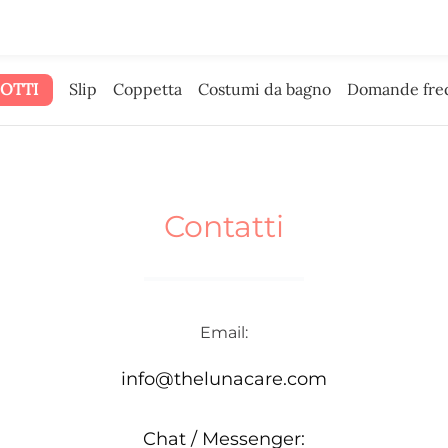
bbiamo dato il budget pubblicitario.
OTTI
Slip
Coppetta
Costumi da bagno
Domande fre
Contatti
Email:
info@thelunacare.com
Chat / Messenger: