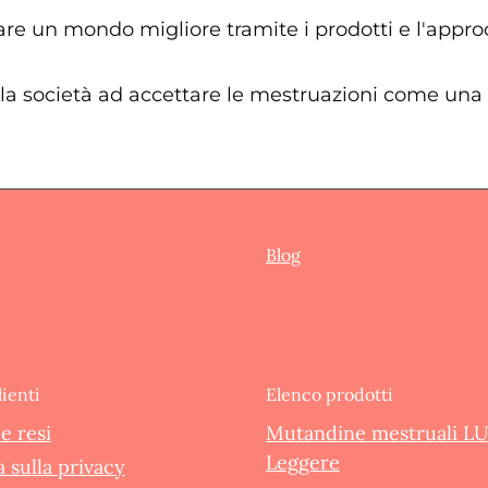
re un mondo migliore tramite i prodotti e l'appro
la società ad accettare le mestruazioni come una p
Blog
lienti
Elenco prodotti
e resi
Mutandine mestruali L
Leggere
 sulla privacy