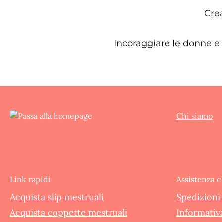
Crea
Incoraggiare le donne e 
Chi siamo
Link rapidi
Assistenza c
Acquista slip mestruali
Spedizioni 
Acquista coppette mestruali
Informativa