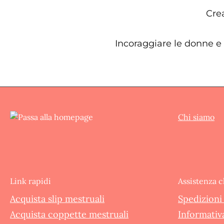
Crea
Incoraggiare le donne e 
Chi siamo
Link rapidi
Assistenza c
Acquista slip mestruali
Spedizioni 
Acquista coppette mestruali
Informativa