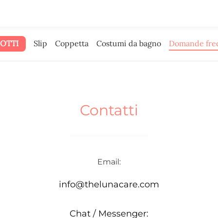
bbiamo dato il budget pubblicitario.
OTTI
Slip
Coppetta
Costumi da bagno
Domande fre
Contatti
Email:
info@thelunacare.com
Chat / Messenger: