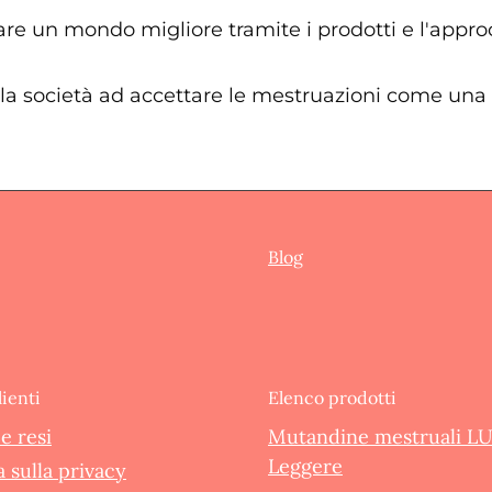
re un mondo migliore tramite i prodotti e l'appro
la società ad accettare le mestruazioni come una p
Blog
lienti
Elenco prodotti
e resi
Mutandine mestruali L
Leggere
 sulla privacy