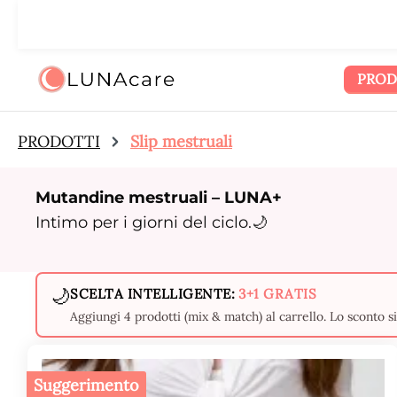
ssa al contenuto principale
Salta alla ricerca
Passa alla navigazione principale
🌙 Ti a
PROD
PRODOTTI
Slip mestruali
Mutandine mestruali – LUNA+
Intimo per i giorni del ciclo.🌙
🌙
SCELTA INTELLIGENTE:
3+1 GRATIS
Aggiungi 4 prodotti (mix & match) al carrello. Lo sconto 
Suggerimento