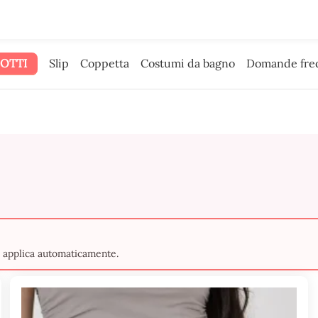
bbiamo dato il budget pubblicitario.
OTTI
Slip
Coppetta
Costumi da bagno
Domande fre
si applica automaticamente.