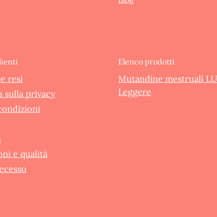
lienti
Elenco prodotti
e resi
Mutandine mestruali L
Leggere
 sulla privacy
condizioni
m
oni e qualità
recesso