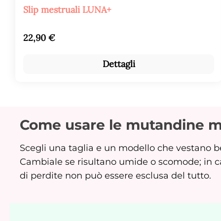
Valutazione media di 4.8 su 5 stelle
Slip mestruali LUNA+
Prezzo normale:
22,90 €
Dettagli
Come usare le mutandine m
Scegli una taglia e un modello che vestano be
Cambiale se risultano umide o scomode; in cas
di perdite non può essere esclusa del tutto.