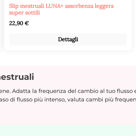
Valutazione media di 5 su 5 stelle
Slip mestruali LUNA+ assorbenza leggera
super sottili
Prezzo normale:
22,90 €
Dettagli
estruali
ne. Adatta la frequenza del cambio al tuo flusso e 
o di flusso più intenso, valuta cambi più frequent