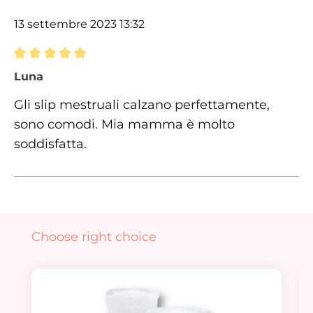
13 settembre 2023 13:32
Recensione con valutazione di 5 su 5 stelle
Luna
Gli slip mestruali calzano perfettamente,
sono comodi. Mia mamma è molto
soddisfatta.
Salta la galleria dei prodotti
Choose right choice