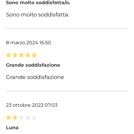
Recensione con valutazione di 5 su 5 stelle
Sono molto soddisfatta/o.
Sono molto soddisfatta.
8 marzo 2024 16:50
Recensione con valutazione di 5 su 5 stelle
Grande soddisfazione
Grande soddisfazione
23 ottobre 2023 07:03
Recensione con valutazione di 2 su 5 stelle
Luna