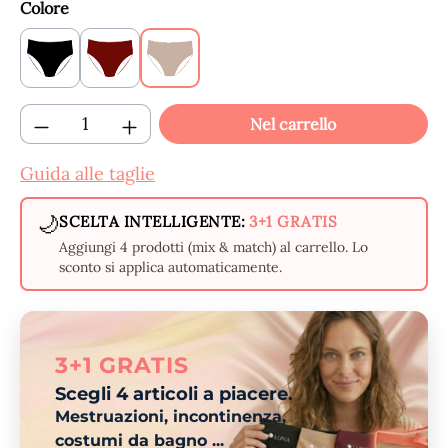
Seleziona
Colore
Black
Claret
Beige
Quantità del prodotto: inserisci la quantit
Nel carrello
Guida alle taglie
🌙
SCELTA INTELLIGENTE:
3+1 GRATIS
Aggiungi 4 prodotti (mix & match) al carrello. Lo
sconto si applica automaticamente.
3+1 GRATIS
Scegli 4 articoli a piacere.
Mestruazioni, incontinenza,
costumi da bagno ...