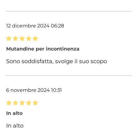
12 dicembre 2024 06:28
Recensione con valutazione di 5 su 5 stelle
Mutandine per incontinenza
Sono soddisfatta, svolge il suo scopo
6 novembre 2024 10:31
Recensione con valutazione di 5 su 5 stelle
In alto
In alto