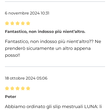
6 novembre 2024 10:31
Recensione con valutazione di 5 su 5 stelle
Fantastico, non indosso più nient’altro.
Fantastico, non indosso più nient'altro?? Ne
prenderò sicuramente un altro appena
posso!!
18 ottobre 2024 05:06
Recensione con valutazione di 5 su 5 stelle
Peter
Abbiamo ordinato gli slip mestruali LUNA: li