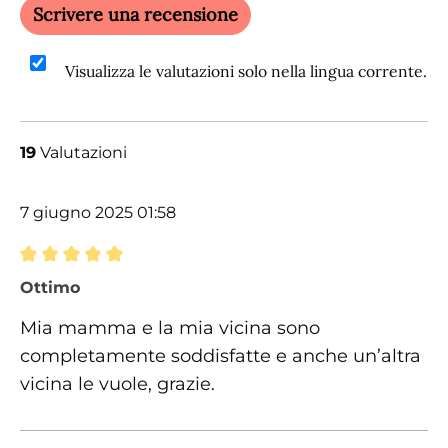
Scrivere una recensione
Visualizza le valutazioni solo nella lingua corrente.
19
Valutazioni
7 giugno 2025 01:58
Recensione con valutazione di 5 su 5 stelle
Ottimo
Mia mamma e la mia vicina sono
completamente soddisfatte e anche un’altra
vicina le vuole, grazie.