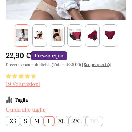
22,90 €
Prezzo equo
Prezzo senza pubblicità. (Valore €36,90)
[Scopri perché]
Valutazione media di 4.84 su 5 stelle
19 Valutazioni
Seleziona
Taglia
Guida alle taglie
XS
S
M
L
XL
2XL
3XL
(Questa opzione n