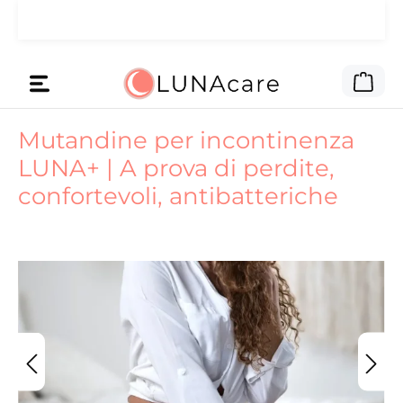
🌙 Ti abbiamo dato il budget
Passa al contenuto principale
Leggi qui
pubblicitario.
Il c
Mutandine per incontinenza
LUNA+ | A prova di perdite,
confortevoli, antibatteriche
Salta la galleria di immagini