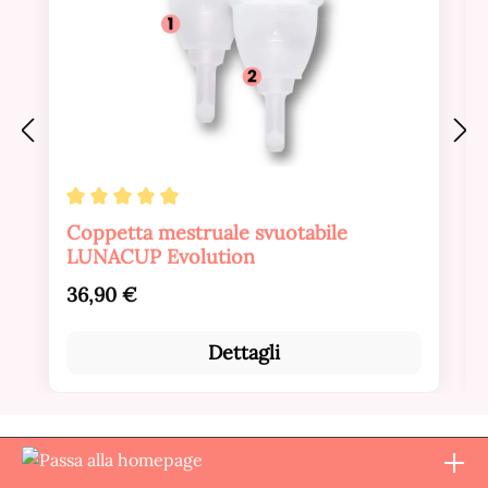
Valutazione media di 4.88 su 5 stelle
Coppetta mestruale svuotabile
LUNACUP Evolution
Prezzo normale:
36,90 €
Dettagli