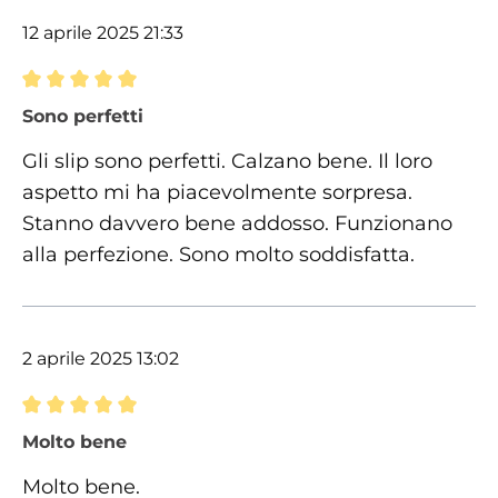
12 aprile 2025 21:33
Recensione con valutazione di 5 su 5 stelle
Sono perfetti
Gli slip sono perfetti. Calzano bene. Il loro
aspetto mi ha piacevolmente sorpresa.
Stanno davvero bene addosso. Funzionano
alla perfezione. Sono molto soddisfatta.
2 aprile 2025 13:02
Recensione con valutazione di 5 su 5 stelle
Molto bene
Molto bene.