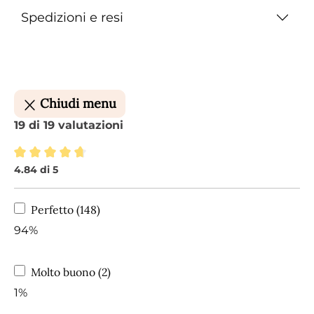
Spedizioni e resi
Chiudi menu
19 di 19 valutazioni
4.84 di 5
Valutazione media di 4.84 su 5 stelle
Perfetto (148)
94%
Molto buono (2)
1%