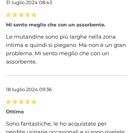
31 luglio 2024 08:43
Recensione con valutazione di 5 su 5 stelle
Mi sento meglio che con un assorbente.
Le mutandine sono più larghe nella zona
intima e quindi si piegano. Ma non è un gran
problema. Mi sento meglio che con un
assorbente.
18 luglio 2024 09:36
Recensione con valutazione di 5 su 5 stelle
Ottimo
Sono fantastiche, le ho acquistate per
perdite urinarie occasionali e si sono rivelate