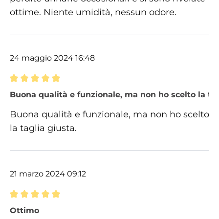
ottime. Niente umidità, nessun odore.
24 maggio 2024 16:48
Recensione con valutazione di 5 su 5 stelle
Buona qualità e funzionale, ma non ho scelto la tag
Buona qualità e funzionale, ma non ho scelto
la taglia giusta.
21 marzo 2024 09:12
Recensione con valutazione di 5 su 5 stelle
Ottimo