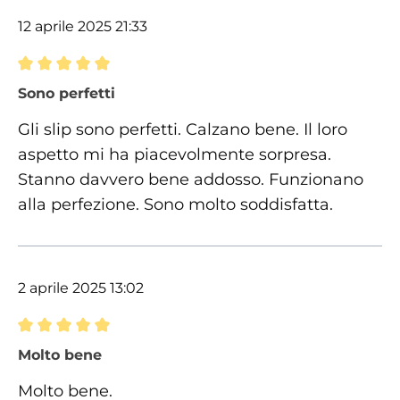
12 aprile 2025 21:33
Recensione con valutazione di 5 su 5 stelle
Sono perfetti
Gli slip sono perfetti. Calzano bene. Il loro
aspetto mi ha piacevolmente sorpresa.
Stanno davvero bene addosso. Funzionano
alla perfezione. Sono molto soddisfatta.
2 aprile 2025 13:02
Recensione con valutazione di 5 su 5 stelle
Molto bene
Molto bene.