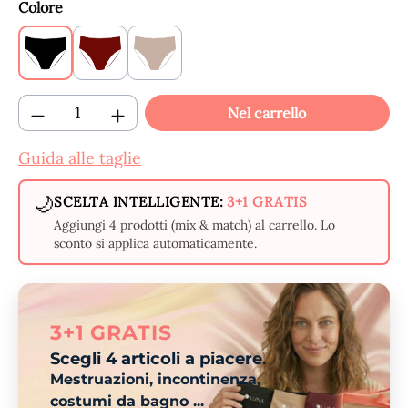
Seleziona
Colore
Black
Claret
Beige
Quantità del prodotto: inserisci la quantit
Nel carrello
Guida alle taglie
🌙
SCELTA INTELLIGENTE:
3+1 GRATIS
Aggiungi 4 prodotti (mix & match) al carrello. Lo
sconto si applica automaticamente.
3+1 GRATIS
Scegli 4 articoli a piacere.
Mestruazioni, incontinenza,
costumi da bagno ...