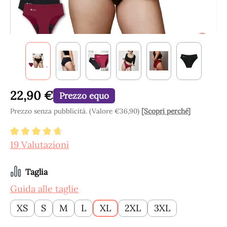
22,90 €
Prezzo equo
Prezzo senza pubblicità. (Valore €36,90)
[Scopri perché]
Valutazione media di 4.84 su 5 stelle
19 Valutazioni
Seleziona
Taglia
Guida alle taglie
XS
S
M
L
XL
2XL
3XL