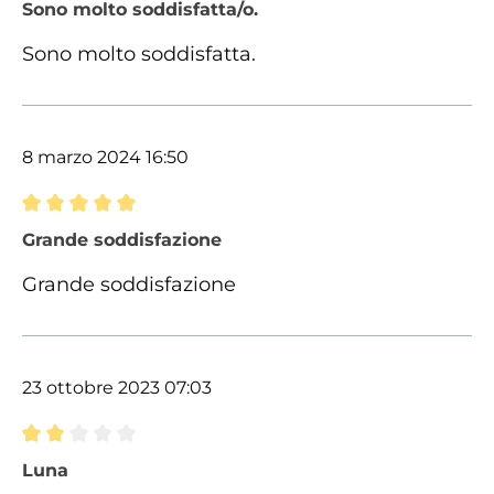
Recensione con valutazione di 5 su 5 stelle
Sono molto soddisfatta/o.
Sono molto soddisfatta.
8 marzo 2024 16:50
Recensione con valutazione di 5 su 5 stelle
Grande soddisfazione
Grande soddisfazione
23 ottobre 2023 07:03
Recensione con valutazione di 2 su 5 stelle
Luna