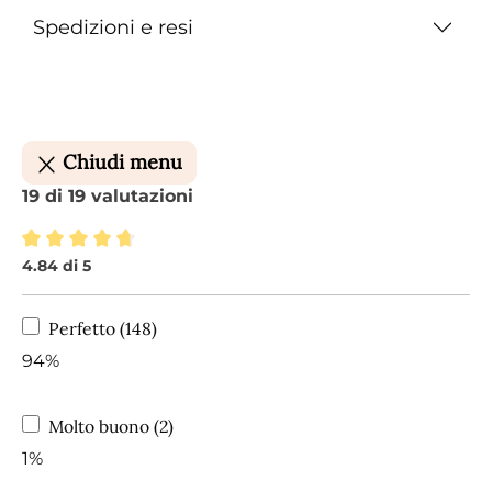
Spedizioni e resi
Chiudi menu
19 di 19 valutazioni
4.84 di 5
Valutazione media di 4.84 su 5 stelle
Perfetto (148)
94%
Molto buono (2)
1%