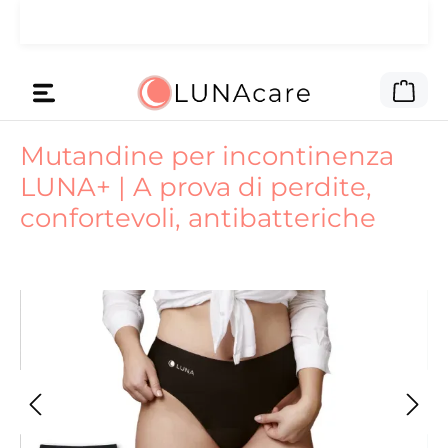
🌙 Ti abbiamo dato il budget
Passa al contenuto principale
Leggi qui
pubblicitario.
Il c
Mutandine per incontinenza
LUNA+ | A prova di perdite,
confortevoli, antibatteriche
Salta la galleria di immagini