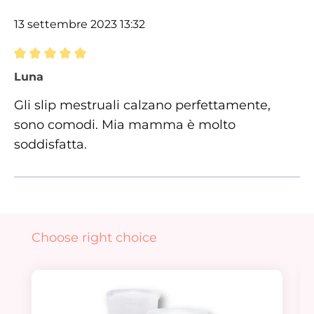
13 settembre 2023 13:32
Recensione con valutazione di 5 su 5 stelle
Luna
Gli slip mestruali calzano perfettamente,
sono comodi. Mia mamma è molto
soddisfatta.
Salta la galleria dei prodotti
Choose right choice