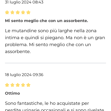
31 luglio 2024 08:43
Recensione con valutazione di 5 su 5 stelle
Mi sento meglio che con un assorbente.
Le mutandine sono più larghe nella zona
intima e quindi si piegano. Ma non è un gran
problema. Mi sento meglio che con un
assorbente.
18 luglio 2024 09:36
Recensione con valutazione di 5 su 5 stelle
Ottimo
Sono fantastiche, le ho acquistate per
perdite urinarie occasionali e si sono rivelate