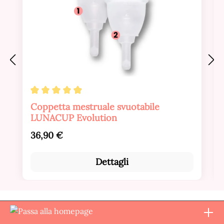
Valutazione media di 4.88 su 5 stelle
Coppetta mestruale svuotabile
LUNACUP Evolution
Prezzo normale:
36,90 €
Dettagli