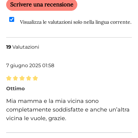
Scrivere una recensione
Visualizza le valutazioni solo nella lingua corrente.
19
Valutazioni
7 giugno 2025 01:58
Recensione con valutazione di 5 su 5 stelle
Ottimo
Mia mamma e la mia vicina sono
completamente soddisfatte e anche un’altra
vicina le vuole, grazie.