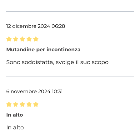
12 dicembre 2024 06:28
Recensione con valutazione di 5 su 5 stelle
Mutandine per incontinenza
Sono soddisfatta, svolge il suo scopo
6 novembre 2024 10:31
Recensione con valutazione di 5 su 5 stelle
In alto
In alto