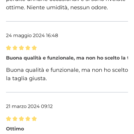
ottime. Niente umidità, nessun odore.
24 maggio 2024 16:48
Recensione con valutazione di 5 su 5 stelle
Buona qualità e funzionale, ma non ho scelto la tag
Buona qualità e funzionale, ma non ho scelto
la taglia giusta.
21 marzo 2024 09:12
Recensione con valutazione di 5 su 5 stelle
Ottimo