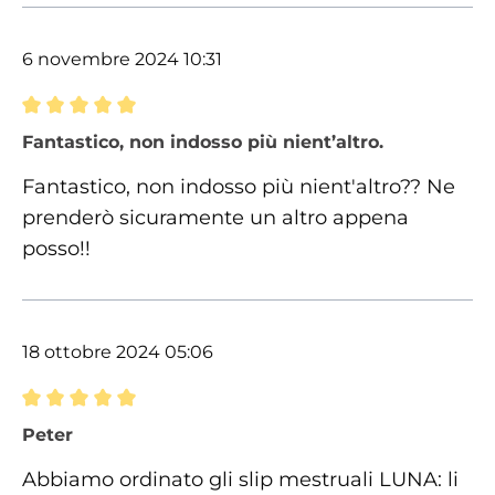
6 novembre 2024 10:31
Recensione con valutazione di 5 su 5 stelle
Fantastico, non indosso più nient’altro.
Fantastico, non indosso più nient'altro?? Ne
prenderò sicuramente un altro appena
posso!!
18 ottobre 2024 05:06
Recensione con valutazione di 5 su 5 stelle
Peter
Abbiamo ordinato gli slip mestruali LUNA: li