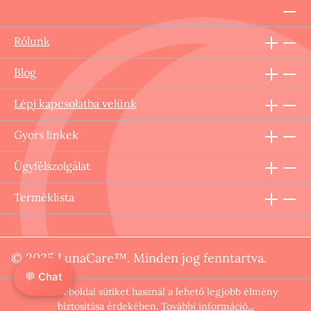
Rólunk
Blog
Lépj kapcsolatba velünk
Gyors linkek
Ügyfélszolgálat
Terméklista
© 2025 LunaCare™. Minden jog fenntartva.
💬 Chat
Ez a weboldal sütiket használ a lehető legjobb élmény
biztosítása érdekében.
További információ...