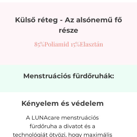
Külső réteg - Az alsónemű fő
része
85%Poliamid 15%Elasztán
Menstruációs fürdőruhák:
Kényelem és védelem
A LUNAcare menstruációs
fürdőruha a divatot és a
technológiát ötvözi, hogy maximális