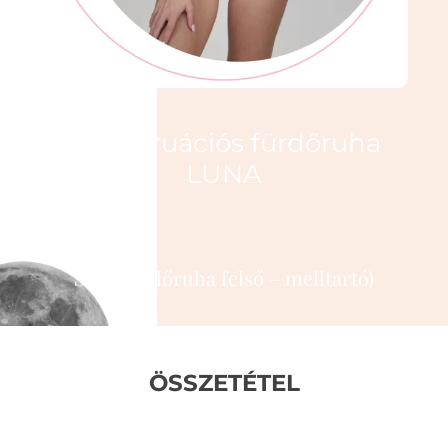
Menstruációs fürdőruha
LUNA
★★★★★
SW5 (fürdőruha felső – melltartó)
ÖSSZETÉTEL