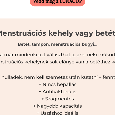
Vedd meg a LUNACUP
enstruációs kehely vagy beté
Betét, tampon, menstruációs bugyi...
 már mindenki azt választhatja, ami neki működ
struációs kehelynek sok előnye van a betéthez k
 hulladék, nem kell szemetes után kutatni – fenn
+ Nincs bepállás
+ Antibakteriális
+ Szagmentes
+ Nagyobb kapacitás
+ Úszáshoz ideális