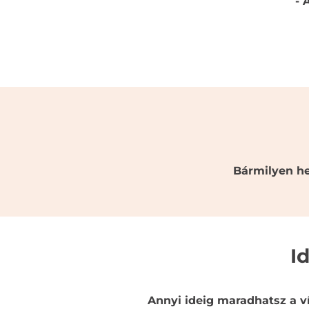
- 
Bármilyen he
I
Annyi ideig maradhatsz a v