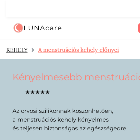
rás a fő tartalomra
Ugrás a kereséshez
Ugrás a fő navigációhoz
🌙 A
KEHELY
A menstruációs kehely előnyei
Kényelmesebb menstruáci
★★★★★
Az orvosi szilikonnak köszönhetően,
a menstruációs kehely kényelmes
és teljesen biztonságos az egészségedre.