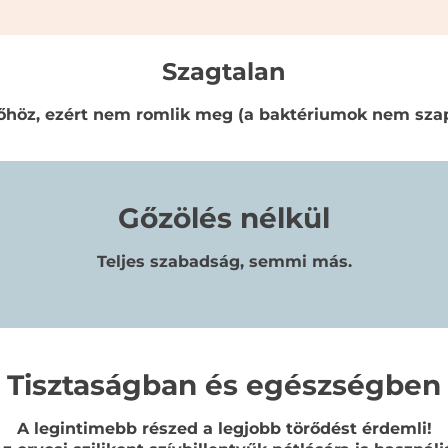
Szagtalan
őhöz, ezért nem romlik meg (a baktériumok nem szap
Gőzölés nélkül
Teljes szabadság, semmi más.
Tisztaságban és egészségben
A legintimebb részed a legjobb törődést érdemli!