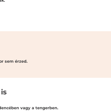
ák.
or sem érzed.
is
edencében vagy a tengerben.