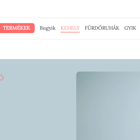
 reklámpénzt neked adtuk.
TERMÉKEK
Bugyik
KEHELY
FÜRDŐRUHÁK
GYIK
ó