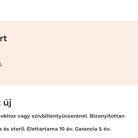
rt
.
 új
khoz vagy szívbillentyűcserénél. Bizonyítottan
 és steril. Élettartama 10 év. Garancia 5 év.