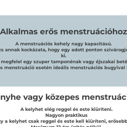
Alkalmas erős menstruációhoz
A menstruációs kehely nagy kapacitású.
s annak kockázata, hogy egy adott ponton szivárogj
ki.
megfelel egy szuper tamponénak vagy éjszakai betét
s menstruáció esetén ideális menstruációs bugyival 
nyhe vagy közepes menstruác
A kelyhet elég reggel és este kiüríteni.
Nagyon praktikus
ogy a kelyhet csak reggel és este kell kiüríteni, erő