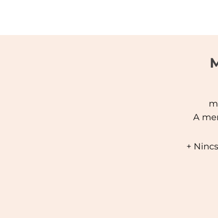
M
ma
A men
+ Nincs