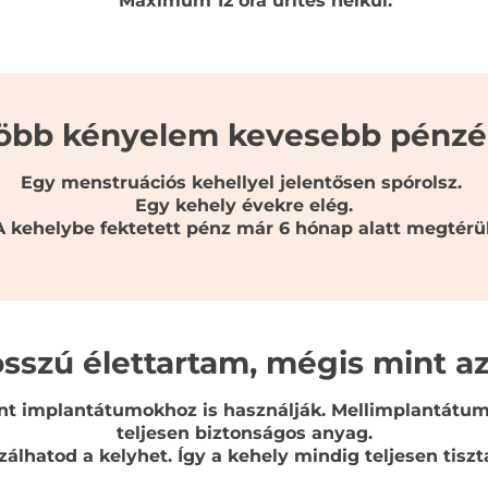
Maximum 12 óra ürítés nélkül.
öbb kényelem kevesebb pénzé
Egy menstruációs kehellyel jelentősen spórolsz.
Egy kehely évekre elég.
A kehelybe fektetett pénz már 6 hónap alatt megtérül
sszú élettartam, mégis mint az
nt implantátumokhoz is használják. Mellimplantátumo
teljesen biztonságos anyag.
lizálhatod a kelyhet. Így a kehely mindig teljesen tiszta