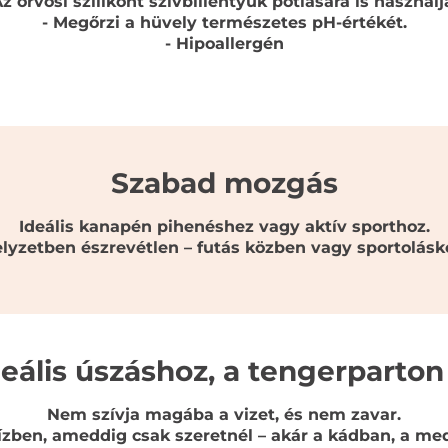
Az orvosi szilikont szívbillentyűk pótlására is használj
- Megőrzi a hüvely természetes pH-értékét.
- Hipoallergén
Szabad mozgás
Ideális kanapén pihenéshez vagy aktív sporthoz.
lyzetben észrevétlen – futás közben vagy sportolásk
deális úszáshoz, a tengerparton 
Nem szívja magába a vizet, és nem zavar.
ízben, ameddig csak szeretnél – akár a kádban, a m