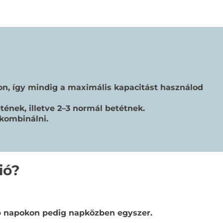
on, így mindig a maximális kapacitást használod
ének, illetve 2–3 normál betétnek.
kombinálni.
ió?
sebb napokon pedig napközben egyszer.