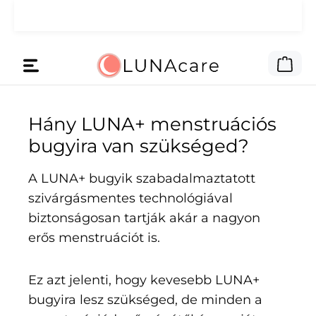
Ugrás a fő tartalomra
🌙 A reklámpénzt neked adtuk.
Olvass tovább
A be
Hány LUNA+ menstruációs
bugyira van szükséged?
A LUNA+ bugyik szabadalmaztatott
szivárgásmentes technológiával
biztonságosan tartják akár a nagyon
erős menstruációt is.
Ez azt jelenti, hogy kevesebb LUNA+
bugyira lesz szükséged, de minden a