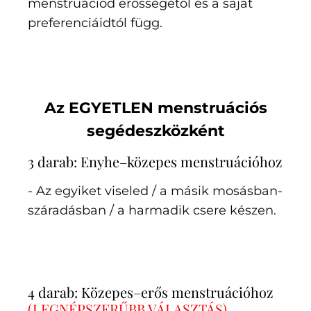
menstruációd erősségétől és a saját
preferenciáidtól függ.
Az EGYETLEN menstruációs
segédeszközként
3 darab: Enyhe–közepes menstruációhoz
- Az egyiket viseled / a másik mosásban-
száradásban / a harmadik csere készen.
4 darab: Közepes–erős menstruációhoz
(
LEGNÉPSZERŰBB VÁLASZTÁS)