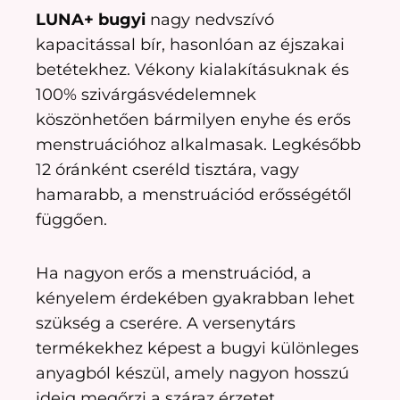
LUNA+ bugyi
nagy nedvszívó
kapacitással bír, hasonlóan az éjszakai
betétekhez. Vékony kialakításuknak és
100% szivárgásvédelemnek
köszönhetően bármilyen enyhe és erős
menstruációhoz alkalmasak.
Legkésőbb
12 óránként cseréld tisztára, vagy
hamarabb, a menstruációd erősségétől
függően.
Ha nagyon erős a menstruációd, a
kényelem érdekében gyakrabban lehet
szükség a cserére. A versenytárs
termékekhez képest a bugyi különleges
anyagból készül, amely nagyon hosszú
ideig megőrzi a száraz érzetet.