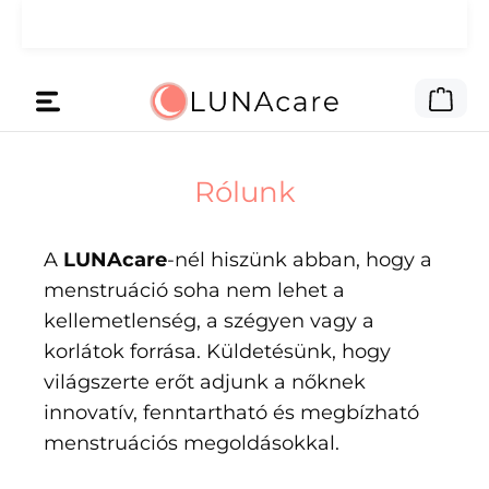
Ugrás a fő tartalomra
🌙 A reklámpénzt neked adtuk.
Olvass tovább
A be
Rólunk
A
LUNAcare
-nél hiszünk abban, hogy a
menstruáció soha nem lehet a
kellemetlenség, a szégyen vagy a
korlátok forrása. Küldetésünk, hogy
világszerte erőt adjunk a nőknek
innovatív, fenntartható és megbízható
menstruációs megoldásokkal.