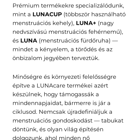
Prémium termékekre specializálódunk,
mint a
LUNACUP
(többször használható
menstruációs kehely),
LUNA+
(nagy
nedvszívású menstruációs fehérnemű),
és
LUNA
(menstruációs fürdőruha) —
mindet a kényelem, a törődés és az
önbizalom jegyében terveztük.
Minőségre és környezeti felelősségre
építve a LUNAcare termékei azért
készülnek, hogy támogassák a
mindennapjaidat, bármerre is jár a
ciklusod. Nemcsak újradefiniáljuk a
menstruációs gondoskodást — tabukat
döntünk, és olyan világ építésén
dolgozunk, ahol minden nő