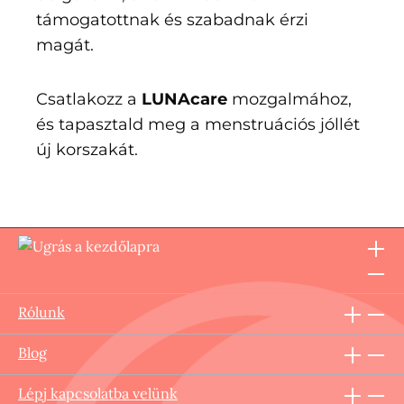
támogatottnak és szabadnak érzi
magát.
Csatlakozz a
LUNAcare
mozgalmához,
és tapasztald meg a menstruációs jóllét
új korszakát.
Rólunk
Blog
Lépj kapcsolatba velünk