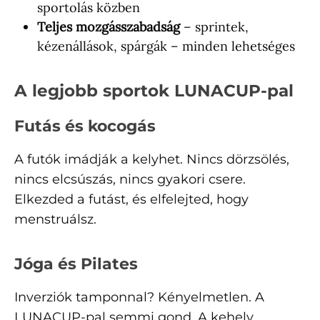
sportolás közben
Teljes mozgásszabadság
– sprintek,
kézenállások, spárgák – minden lehetséges
A legjobb sportok LUNACUP-pal
Futás és kocogás
A futók imádják a kelyhet. Nincs dörzsölés,
nincs elcsúszás, nincs gyakori csere.
Elkezded a futást, és elfelejted, hogy
menstruálsz.
Jóga és Pilates
Inverziók tamponnal? Kényelmetlen. A
LUNACUP-pal semmi gond. A kehely