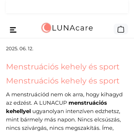
Ugrás a fő tartalomra
🌙 A reklámpénzt neked adtuk.
Olvass tovább
A be
2025. 06. 12.
Menstruációs kehely és sport
Menstruációs kehely és sport
A menstruációd nem ok arra, hogy kihagyd
az edzést. A LUNACUP
menstruációs
kehellyel
ugyanolyan intenzíven edzhetsz,
mint bármely más napon. Nincs elcsúszás,
nincs szivárgás, nincs megszakítás. Íme,