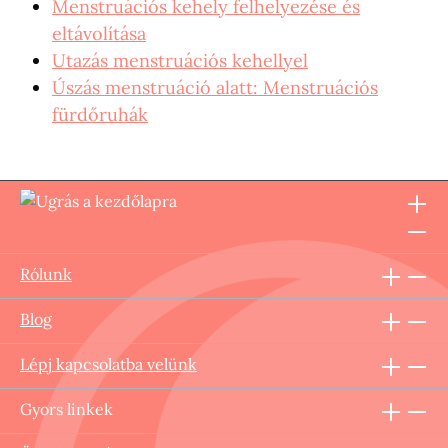
Menstruációs kehely felhelyezése és
eltávolítása
Utazás menstruációs kehellyel
Úszás menstruáció alatt: Menstruációs
fürdőruhák
Rólunk
Blog
Lépj kapcsolatba velünk
Gyors linkek