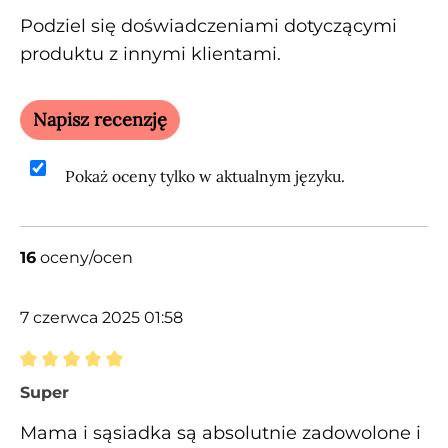
Podziel się doświadczeniami dotyczącymi
produktu z innymi klientami.
Napisz recenzję
Pokaż oceny tylko w aktualnym języku.
16
oceny/ocen
7 czerwca 2025 01:58
Recenzja z oceną 5 spośród 5 gwiazdek
Super
Mama i sąsiadka są absolutnie zadowolone i