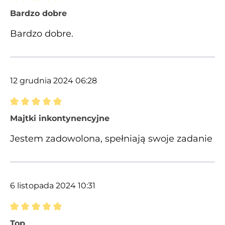
Recenzja z oceną 5 spośród 5 gwiazdek
Bardzo dobre
Bardzo dobre.
12 grudnia 2024 06:28
Recenzja z oceną 5 spośród 5 gwiazdek
Majtki inkontynencyjne
Jestem zadowolona, spełniają swoje zadanie
6 listopada 2024 10:31
Recenzja z oceną 5 spośród 5 gwiazdek
Top