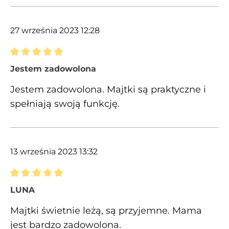
27 września 2023 12:28
Recenzja z oceną 5 spośród 5 gwiazdek
Jestem zadowolona
Jestem zadowolona. Majtki są praktyczne i
spełniają swoją funkcję.
13 września 2023 13:32
Recenzja z oceną 5 spośród 5 gwiazdek
LUNA
Majtki świetnie leżą, są przyjemne. Mama
jest bardzo zadowolona.