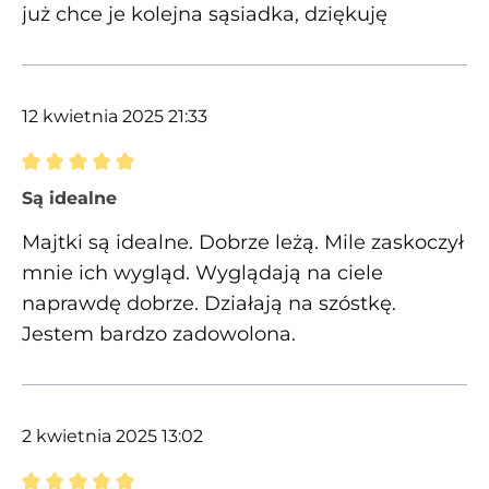
już chce je kolejna sąsiadka, dziękuję
12 kwietnia 2025 21:33
Recenzja z oceną 5 spośród 5 gwiazdek
Są idealne
Majtki są idealne. Dobrze leżą. Mile zaskoczył
mnie ich wygląd. Wyglądają na ciele
naprawdę dobrze. Działają na szóstkę.
Jestem bardzo zadowolona.
2 kwietnia 2025 13:02