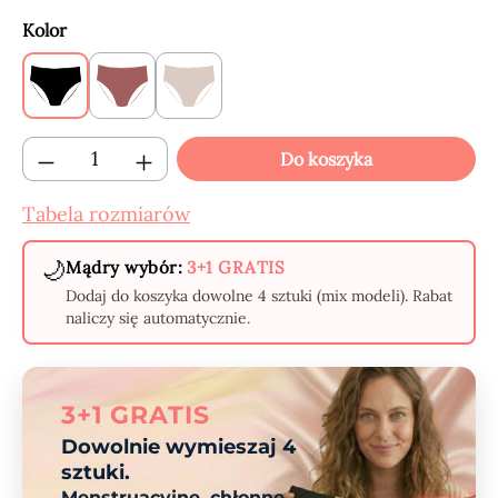
Wybierz
Kolor
Black
Claret
Beige
(Ta opcja jest obecnie niedostępna.)
(Ta opcja jest obecnie niedostępna.)
Ilość produktu: Wprowadź żądaną ilość lub
Do koszyka
Tabela rozmiarów
🌙
Mądry wybór:
3+1 GRATIS
Dodaj do koszyka dowolne 4 sztuki (mix modeli). Rabat
naliczy się automatycznie.
3+1 GRATIS
Dowolnie wymieszaj 4
sztuki.
Menstruacyjne, chłonne,