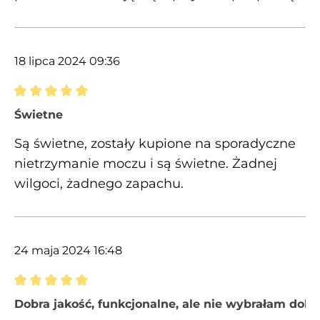
18 lipca 2024 09:36
Recenzja z oceną 5 spośród 5 gwiazdek
Świetne
Są świetne, zostały kupione na sporadyczne
nietrzymanie moczu i są świetne. Żadnej
wilgoci, żadnego zapachu.
24 maja 2024 16:48
Recenzja z oceną 5 spośród 5 gwiazdek
Dobra jakość, funkcjonalne, ale nie wybrałam dob