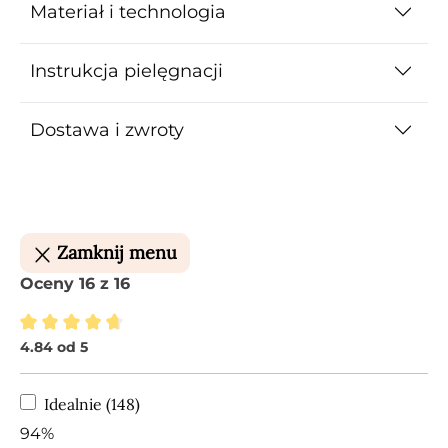
Materiał i technologia
Instrukcja pielęgnacji
Dostawa i zwroty
Zamknij menu
Oceny 16 z 16
4.84 od 5
Średnia ocena 4.84 z 5 gwiazdek
Idealnie (148)
94%