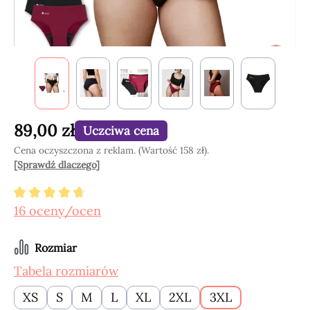
89,00 zł
Uczciwa cena
Cena oczyszczona z reklam. (Wartość 158 zł).
[Sprawdź dlaczego]
Średnia ocena 4.84 z 5 gwiazdek
16 oceny/ocen
Wybierz
Rozmiar
Tabela rozmiarów
XS
S
M
L
XL
2XL
3XL