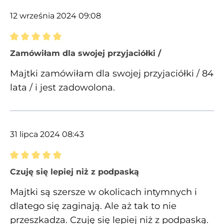
12 września 2024 09:08
Recenzja z oceną 5 spośród 5 gwiazdek
Zamówiłam dla swojej przyjaciółki /
Majtki zamówiłam dla swojej przyjaciółki / 84
lata / i jest zadowolona.
31 lipca 2024 08:43
Recenzja z oceną 5 spośród 5 gwiazdek
Czuję się lepiej niż z podpaską
Majtki są szersze w okolicach intymnych i
dlatego się zaginają. Ale aż tak to nie
przeszkadza. Czuję się lepiej niż z podpaską.