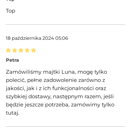
Top
18 października 2024 05:06
Recenzja z oceną 5 spośród 5 gwiazdek
Petra
Zamówiliśmy majtki Luna, mogę tylko
polecić, pełne zadowolenie zarówno z
jakości, jak i z ich funkcjonalności oraz
szybkiej dostawy, następnym razem, jeśli
będzie jeszcze potrzeba, zamówimy tylko
tutaj.