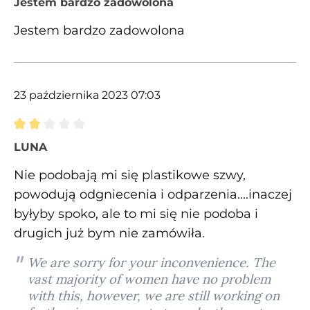
Jestem bardzo zadowolona
Jestem bardzo zadowolona
23 października 2023 07:03
Recenzja z oceną 2 spośród 5 gwiazdek
LUNA
Nie podobają mi się plastikowe szwy,
powodują odgniecenia i odparzenia....inaczej
byłyby spoko, ale to mi się nie podoba i
drugich już bym nie zamówiła.
We are sorry for your inconvenience. The
vast majority of women have no problem
with this, however, we are still working on