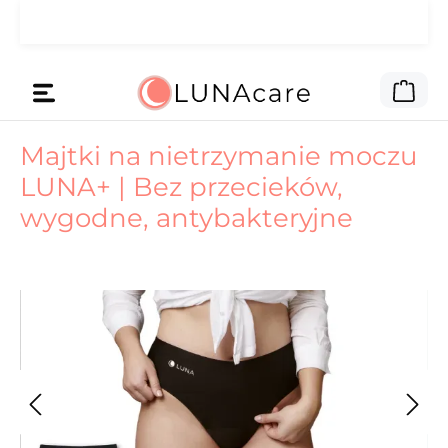
🌙 Pieniądze na reklamę daliśmy
Przejdź do głównej zawartości
Czytaj
Tobie.
Kos
Majtki na nietrzymanie moczu
LUNA+ | Bez przecieków,
wygodne, antybakteryjne
Pomiń galerię zdjęć