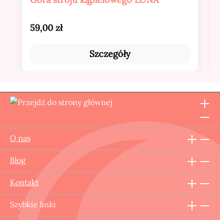
Cena regularna:
59,00 zł
Szczegóły
O nas
Blog
Kontakt
Szybkie linki