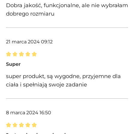
Dobra jakość, funkcjonalne, ale nie wybrałam
dobrego rozmiaru
21 marca 2024 09:12
Recenzja z oceną 5 spośród 5 gwiazdek
Super
super produkt, są wygodne, przyjemne dla
ciała i spełniają swoje zadanie
8 marca 2024 16:50
Recenzja z oceną 5 spośród 5 gwiazdek