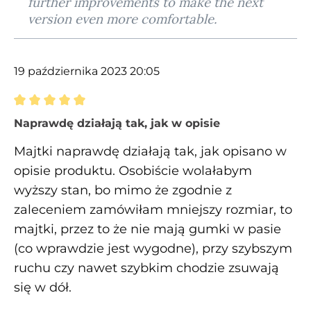
further improvements to make the next
version even more comfortable.
19 października 2023 20:05
Recenzja z oceną 5 spośród 5 gwiazdek
Naprawdę działają tak, jak w opisie
Majtki naprawdę działają tak, jak opisano w
opisie produktu. Osobiście wolałabym
wyższy stan, bo mimo że zgodnie z
zaleceniem zamówiłam mniejszy rozmiar, to
majtki, przez to że nie mają gumki w pasie
(co wprawdzie jest wygodne), przy szybszym
ruchu czy nawet szybkim chodzie zsuwają
się w dół.