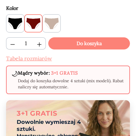
Wybierz
Kolor
Black
Claret
Beige
Ilość produktu: Wprowadź żądaną ilość lub
Do koszyka
Tabela rozmiarów
🌙
Mądry wybór:
3+1 GRATIS
Dodaj do koszyka dowolne 4 sztuki (mix modeli). Rabat
naliczy się automatycznie.
3+1 GRATIS
Dowolnie wymieszaj 4
sztuki.
Menstruacyjne, chłonne,