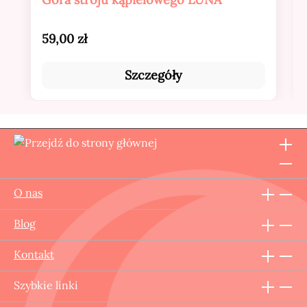
Cena regularna:
59,00 zł
Szczegóły
O nas
Blog
Kontakt
Szybkie linki