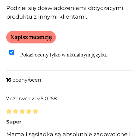
Podziel się doświadczeniami dotyczącymi
produktu z innymi klientami.
Napisz recenzję
Pokaż oceny tylko w aktualnym języku.
16
oceny/ocen
7 czerwca 2025 01:58
Recenzja z oceną 5 spośród 5 gwiazdek
Super
Mama i sąsiadka są absolutnie zadowolone i