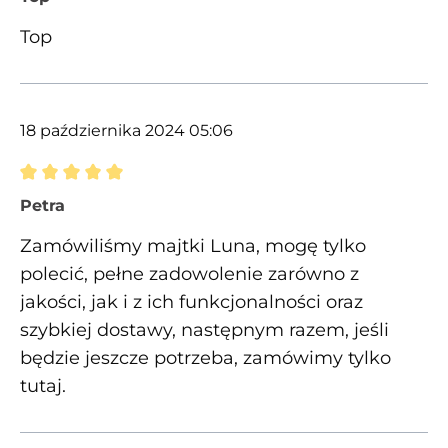
Top
18 października 2024 05:06
Recenzja z oceną 5 spośród 5 gwiazdek
Petra
Zamówiliśmy majtki Luna, mogę tylko
polecić, pełne zadowolenie zarówno z
jakości, jak i z ich funkcjonalności oraz
szybkiej dostawy, następnym razem, jeśli
będzie jeszcze potrzeba, zamówimy tylko
tutaj.