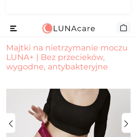
🌙 Pieniądze na reklamę daliśmy
Przejdź do głównej zawartości
Czytaj
Tobie.
Kos
Majtki na nietrzymanie moczu
LUNA+ | Bez przecieków,
wygodne, antybakteryjne
Pomiń galerię zdjęć