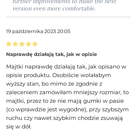
further improvements to make the next
version even more comfortable.
19 października 2023 20:05
Recenzja z oceną 5 spośród 5 gwiazdek
Naprawdę działają tak, jak w opisie
Majtki naprawdę działają tak, jak opisano w
opisie produktu. Osobiście wolałabym
wyższy stan, bo mimo że zgodnie z
zaleceniem zamówiłam mniejszy rozmiar, to
majtki, przez to że nie mają gumki w pasie
(co wprawdzie jest wygodne), przy szybszym
ruchu czy nawet szybkim chodzie zsuwają
się w dół.