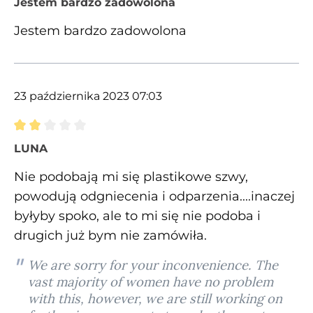
Jestem bardzo zadowolona
Jestem bardzo zadowolona
23 października 2023 07:03
Recenzja z oceną 2 spośród 5 gwiazdek
LUNA
Nie podobają mi się plastikowe szwy,
powodują odgniecenia i odparzenia....inaczej
byłyby spoko, ale to mi się nie podoba i
drugich już bym nie zamówiła.
We are sorry for your inconvenience. The
vast majority of women have no problem
with this, however, we are still working on