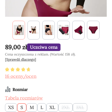
89,00 zł
Uczciwa cena
Cena oczyszczona z reklam. (Wartość 158 zł).
[Sprawdź dlaczego]
Średnia ocena 4.84 z 5 gwiazdek
16 oceny/ocen
Wybierz
Rozmiar
Tabela rozmiarów
XS
S
M
L
XL
2XL
3XL
(Ta opcja jest obecnie ni
(Ta opcja jest ob