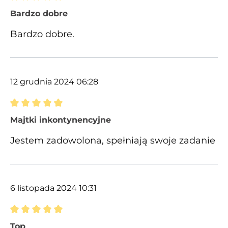
Recenzja z oceną 5 spośród 5 gwiazdek
Bardzo dobre
Bardzo dobre.
12 grudnia 2024 06:28
Recenzja z oceną 5 spośród 5 gwiazdek
Majtki inkontynencyjne
Jestem zadowolona, spełniają swoje zadanie
6 listopada 2024 10:31
Recenzja z oceną 5 spośród 5 gwiazdek
Top