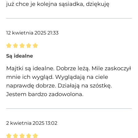
już chce je kolejna sąsiadka, dziękuję
12 kwietnia 2025 21:33
Recenzja z oceną 5 spośród 5 gwiazdek
Są idealne
Majtki są idealne. Dobrze leżą. Mile zaskoczył
mnie ich wygląd. Wyglądają na ciele
naprawdę dobrze. Działają na szóstkę.
Jestem bardzo zadowolona.
2 kwietnia 2025 13:02