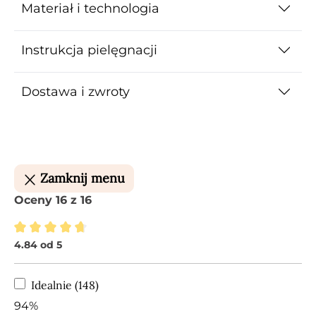
Materiał i technologia
Instrukcja pielęgnacji
Dostawa i zwroty
Zamknij menu
Oceny 16 z 16
4.84 od 5
Średnia ocena 4.84 z 5 gwiazdek
Idealnie (148)
94%