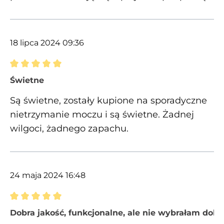
18 lipca 2024 09:36
Recenzja z oceną 5 spośród 5 gwiazdek
Świetne
Są świetne, zostały kupione na sporadyczne
nietrzymanie moczu i są świetne. Żadnej
wilgoci, żadnego zapachu.
24 maja 2024 16:48
Recenzja z oceną 5 spośród 5 gwiazdek
Dobra jakość, funkcjonalne, ale nie wybrałam dob