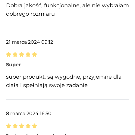
Dobra jakość, funkcjonalne, ale nie wybrałam
dobrego rozmiaru
21 marca 2024 09:12
Recenzja z oceną 5 spośród 5 gwiazdek
Super
super produkt, są wygodne, przyjemne dla
ciała i spełniają swoje zadanie
8 marca 2024 16:50
Recenzja z oceną 5 spośród 5 gwiazdek