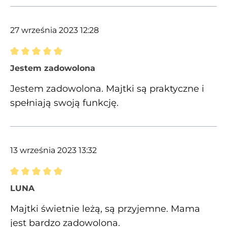
27 września 2023 12:28
Recenzja z oceną 5 spośród 5 gwiazdek
Jestem zadowolona
Jestem zadowolona. Majtki są praktyczne i
spełniają swoją funkcję.
13 września 2023 13:32
Recenzja z oceną 5 spośród 5 gwiazdek
LUNA
Majtki świetnie leżą, są przyjemne. Mama
jest bardzo zadowolona.