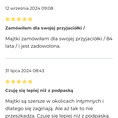
12 września 2024 09:08
Recenzja z oceną 5 spośród 5 gwiazdek
Zamówiłam dla swojej przyjaciółki /
Majtki zamówiłam dla swojej przyjaciółki / 84
lata / i jest zadowolona.
31 lipca 2024 08:43
Recenzja z oceną 5 spośród 5 gwiazdek
Czuję się lepiej niż z podpaską
Majtki są szersze w okolicach intymnych i
dlatego się zaginają. Ale aż tak to nie
przeszkadza. Czuję się lepiej niż z podpaską.