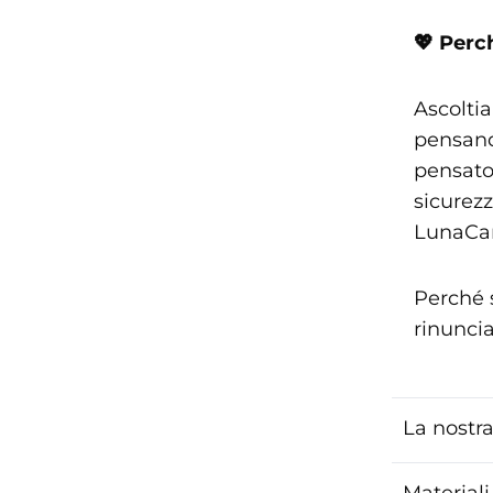
💖 Perch
Ascolti
pensand
pensato
sicurez
LunaCar
Perché 
rinuncia
La nostr
Materiali