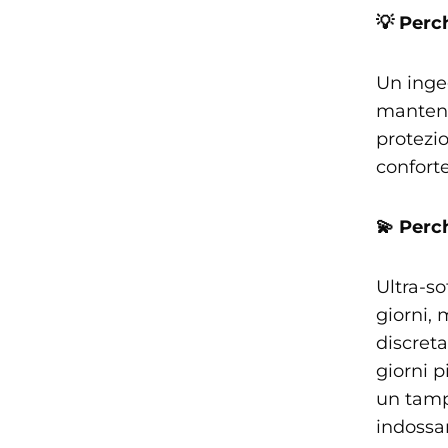
💡 Perc
Un inge
mantene
protezio
conforte
💫 Perc
Ultra-so
giorni, 
discreta
giorni 
un tamp
indossa