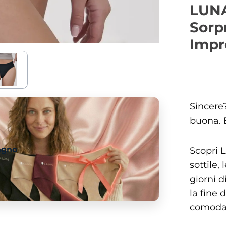
LUNA
Sorp
Impr
Sincere
buona. E
agno
Scopri 
sottile,
giorni d
la fine 
comoda 