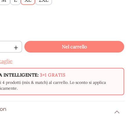
 del prodotto: inserisci la quantità desid
Nel carrello
taglie
A INTELLIGENTE:
3+1 GRATIS
 4 prodotti (mix & match) al carrello. Lo sconto si applica
icamente.
ion