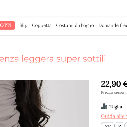
bbiamo dato il budget pubblicitario.
OTTI
Slip
Coppetta
Costumi da bagno
Domande fre
nza leggera super sottili
22,90 
Prezzo senza p
Selezio
Taglia
Guida alle 
XS
S