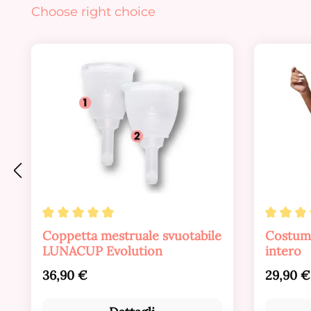
Salta la galleria dei prodotti
Choose right choice
Valutazione media di 4.88 su 5 stelle
Valutaz
Coppetta mestruale svuotabile
Costum
LUNACUP Evolution
intero
Prezzo normale:
Prezzo 
36,90 €
29,90 €