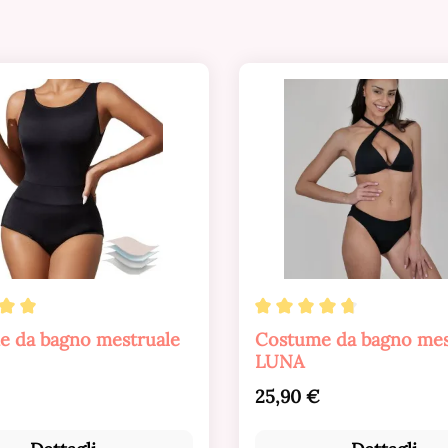
ione media di 5 su 5 stelle
Valutazione media di 4
e da bagno mestruale
Costume da bagno mes
LUNA
normale:
Prezzo normale:
25,90 €