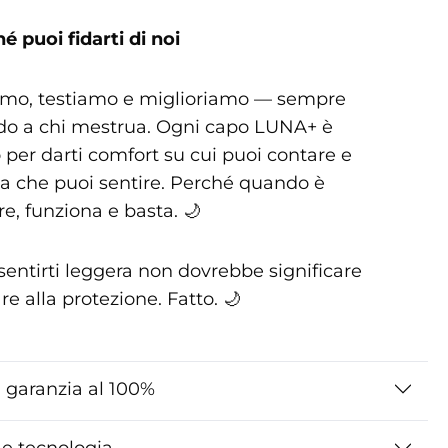
é puoi fidarti di noi
amo, testiamo e miglioriamo — sempre
o a chi mestrua. Ogni capo LUNA+ è
 per darti comfort su cui puoi contare e
za che puoi sentire. Perché quando è
e, funziona e basta. 🌙
sentirti leggera non dovrebbe significare
re alla protezione. Fatto. 🌙
a garanzia al 100%
 e tecnologia