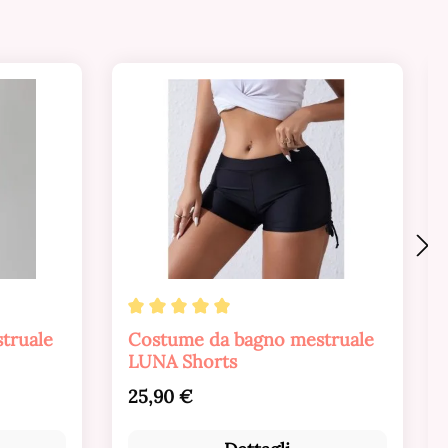
.8 su 5 stelle
Valutazione media di 5 su 5 stelle
truale
Costume da bagno mestruale
LUNA Shorts
Prezzo normale:
25,90 €