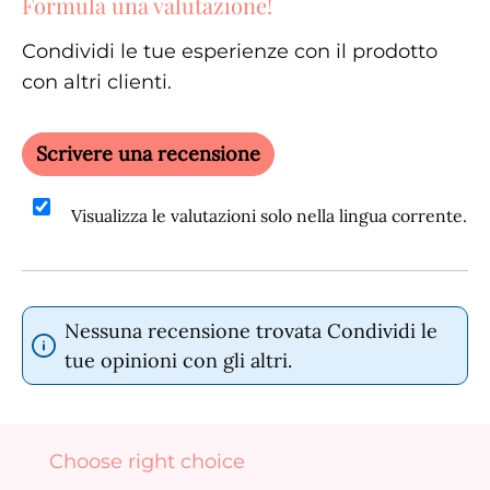
Formula una valutazione!
Valutazione media di 0 su 5 stelle
Condividi le tue esperienze con il prodotto
con altri clienti.
Scrivere una recensione
Visualizza le valutazioni solo nella lingua corrente.
Nessuna recensione trovata Condividi le
tue opinioni con gli altri.
Salta la galleria dei prodotti
Choose right choice