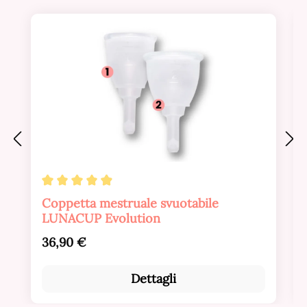
Valutazione media di 4.88 su 5 stelle
Coppetta mestruale svuotabile
LUNACUP Evolution
Prezzo normale:
36,90 €
Dettagli