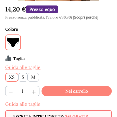
14,20 €
Prezzo equo
Prezzo senza pubblicità. (Valore €36,90)
[Scopri perché]
Seleziona
Colore
Black
Seleziona
Taglia
Guida alle taglie
XS
S
M
Quantità del prodotto: inserisci la quantit
Nel carrello
Guida alle taglie
SCELTA INTELLIGENTE:
3+1 GRATIS