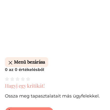
Menü bezárása
0 az 0 értékelésből
Hagyj egy kritikát!
Átlagos értékelés 0 a 5 csillagból
Ossza meg tapasztalatait más ügyfelekkel.