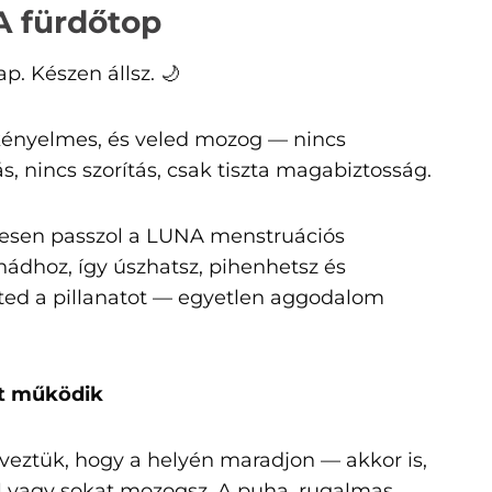
 fürdőtop
p. Készen állsz. 🌙
ényelmes, és veled mozog — nincs
s, nincs szorítás, csak tiszta magabiztosság.
esen passzol a LUNA menstruációs
hádhoz, így úszhatsz, pihenhetsz és
ted a pillanatot — egyetlen aggodalom
rt működik
veztük, hogy a helyén maradjon — akkor is,
l vagy sokat mozogsz. A puha, rugalmas