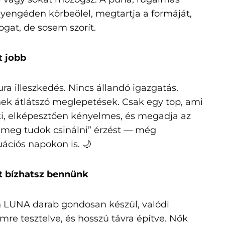
yengéden körbeölel, megtartja a formáját,
ogat, de sosem szorít.
t jobb
ra illeszkedés. Nincs állandó igazgatás.
ek átlátszó meglepetések. Csak egy top, ami
 ki, elképesztően kényelmes, és megadja az
 meg tudok csinálni” érzést — még
ációs napokon is. 🌙
t bízhatsz bennünk
LUNA darab gondosan készül, valódi
mre tesztelve, és hosszú távra építve. Nők