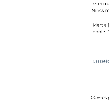
ezrei m
Nincs m
Mert a 
lennie. 
Összetéte
100%-os 