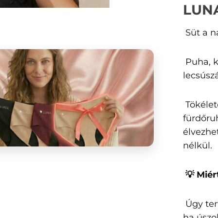
LUNA
Süt a na
Puha, k
lecsúszá
Tökélet
fürdőru
élvezhe
nélkül.
💡 Mié
Úgy ter
ha úszo