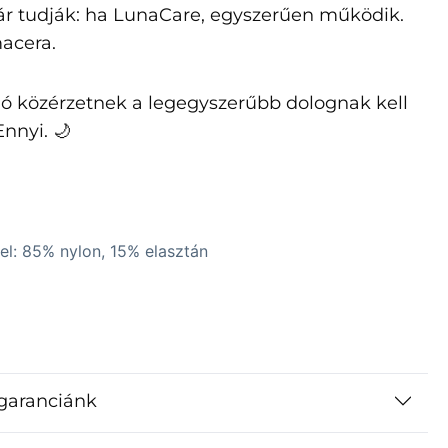
ár tudják: ha LunaCare, egyszerűen működik.
acera.
jó közérzetnek a legegyszerűbb dolognak kell
Ennyi. 🌙
l: 85% nylon, 15% elasztán
garanciánk