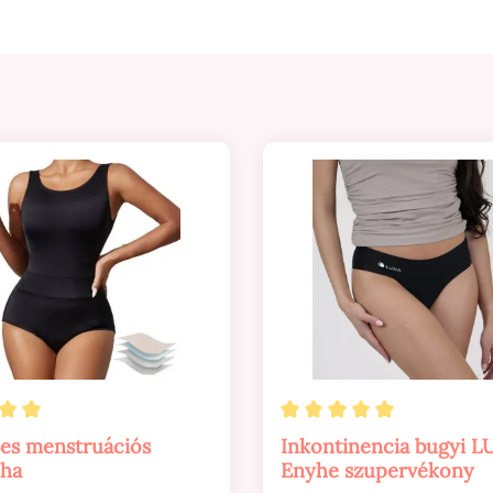
 értékelés 5 a 5 csillagból
Átlagos értékelés 5 a 
es menstruációs
Inkontinencia bugyi 
uha
Enyhe szupervékony