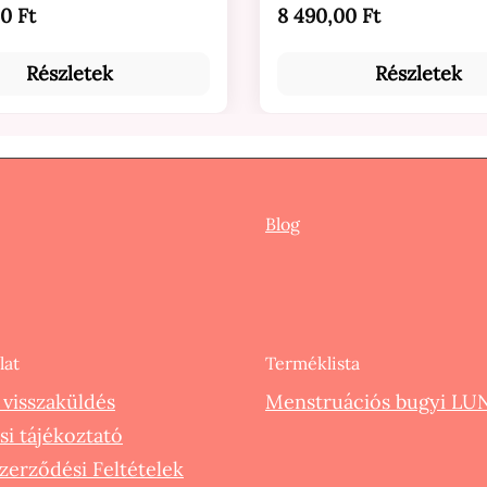
ár:
Normál ár:
0 Ft
8 490,00 Ft
Részletek
Részletek
Blog
lat
Terméklista
s visszaküldés
Menstruációs bugyi LUN
si tájékoztató
Szerződési Feltételek