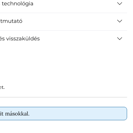
 technológia
útmutató
 és visszaküldés
et.
it másokkal.