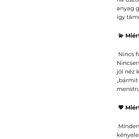
anyag g
így tám
💫 Miér
Nincs fu
Nincsen
jól néz
„bármit
menstru
💖 Miér
Minden 
kényele