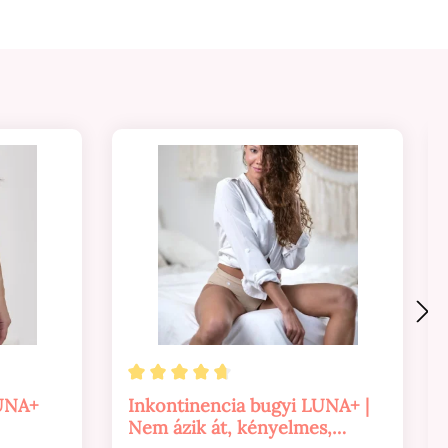
5 csillagból
Átlagos értékelés 4.84 a 5 csillagból
LUNA+
Inkontinencia bugyi LUNA+ |
Nem ázik át, kényelmes,