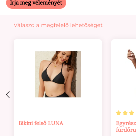
Írja meg véleményét
Termékgaléria kihagyása
Válaszd a megfelelő lehetőséget
Átlagos
Bikini felső LUNA
Egyrész
fürdőr