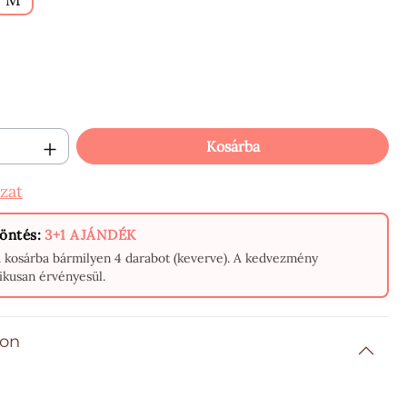
ennyiség: Adja meg a kívánt mennyisége
Kosárba
zat
öntés:
3+1 AJÁNDÉK
a kosárba bármilyen 4 darabot (keverve). A kedvezmény
ikusan érvényesül.
ion