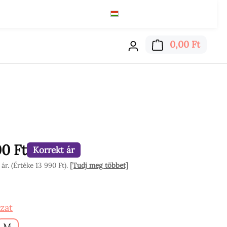
Magyar
Ft
Olvass tovább
A bevá
0,00 Ft
00 Ft
Korrekt ár
r. (Értéke 13 990 Ft).
[Tudj meg többet]
on
zat
M