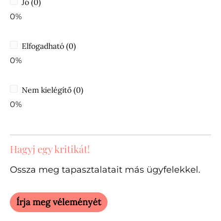
Jó (0)
0%
Elfogadható (0)
0%
Nem kielégítő (0)
0%
Hagyj egy kritikát!
Ossza meg tapasztalatait más ügyfelekkel.
Írja meg véleményét