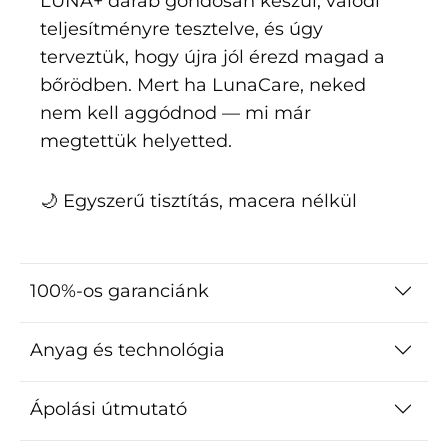
LUNA+ darab gondosan készül, valódi
teljesítményre tesztelve, és úgy
terveztük, hogy újra jól érezd magad a
bőrödben. Mert ha LunaCare, neked
nem kell aggódnod — mi már
megtettük helyetted.
🌙 Egyszerű tisztítás, macera nélkül
100%-os garanciánk
Anyag és technológia
Ápolási útmutató