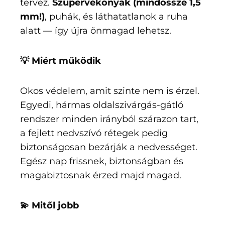
tervez.
Szupervékonyak (mindössze 1,5
mm!)
, puhák, és láthatatlanok a ruha
alatt — így újra önmagad lehetsz.
💡 Miért működik
Okos védelem, amit szinte nem is érzel.
Egyedi, hármas oldalszivárgás-gátló
rendszer minden irányból szárazon tart,
a fejlett nedvszívó rétegek pedig
biztonságosan bezárják a nedvességet.
Egész nap frissnek, biztonságban és
magabiztosnak érzed majd magad.
💫 Mitől jobb