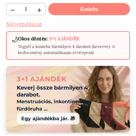
Termékmennyiség: Adja meg a kívánt menn
Kosárba
Mérettáblázat
🌙
Okos döntés:
3+1 AJÁNDÉK
Tegyél a kosárba bármilyen 4 darabot (keverve). A
kedvezmény automatikusan érvényesül.
3+1 AJÁNDÉK
Keverj össze bármilyen 4
darabot.
Menstruációs, inkontinencia,
fürdőruha ...
Egy ajándékba jár. 🎁