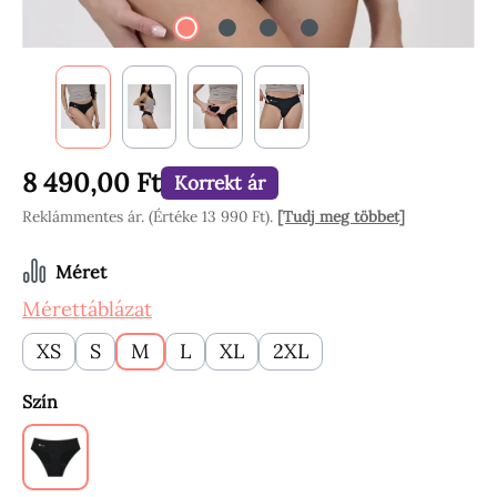
8 490,00 Ft
Korrekt ár
Reklámmentes ár. (Értéke 13 990 Ft).
[Tudj meg többet]
Válasszon
Méret
Mérettáblázat
XS
S
M
L
XL
2XL
Válasszon
Szín
Black