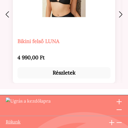
Bikini felső LUNA
Normál ár:
4 990,00 Ft
Részletek
Rólunk