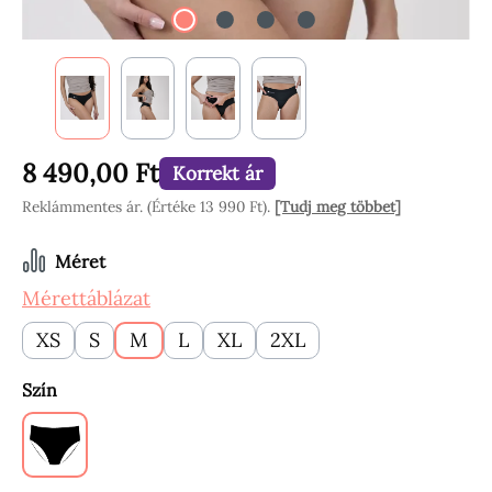
8 490,00 Ft
Korrekt ár
Reklámmentes ár. (Értéke 13 990 Ft).
[Tudj meg többet]
Válasszon
Méret
Mérettáblázat
XS
S
M
L
XL
2XL
Válasszon
Szín
Black