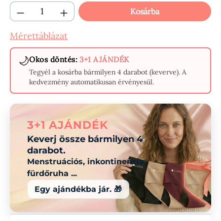
Termékmennyiség: Adja meg a kívánt menn
Kosárba
Mérettáblázat
🌙
Okos döntés:
3+1 AJÁNDÉK
Tegyél a kosárba bármilyen 4 darabot (keverve). A
kedvezmény automatikusan érvényesül.
3+1 AJÁNDÉK
Keverj össze bármilyen 4
darabot.
Menstruációs, inkontinencia,
fürdőruha ...
Egy ajándékba jár. 🎁