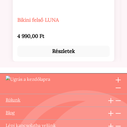
Bikini felső LUNA
Normál ár:
4 990,00 Ft
Részletek
Rólunk
Blog
Lépj kapcsolatba velünk