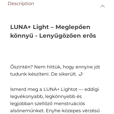
Description
LUNA+ Light – Meglepően
könnyű - Lenyűgözően erős
Őszintén? Nem hittük, hogy ennyire jót
tudunk készíteni. De sikerült. 🌙
Ismerd meg a LUNA+ Lightot — eddigi
legvékonyabb, legkönnyebb és
legjobban szellőző menstruációs
alsóneműnket. Enyhe-közepes vérzésű