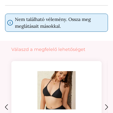
Nem található vélemény. Ossza meg
meglátásait másokkal.
Termékgaléria kihagyása
Válaszd a megfelelő lehetőséget