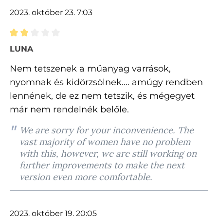
2023. október 23. 7:03
Értékelés 2 of 5 csillagok besorolásával
LUNA
Nem tetszenek a műanyag varrások,
nyomnak és kidörzsölnek.... amúgy rendben
lennének, de ez nem tetszik, és mégegyet
már nem rendelnék belőle.
We are sorry for your inconvenience. The
vast majority of women have no problem
with this, however, we are still working on
further improvements to make the next
version even more comfortable.
2023. október 19. 20:05