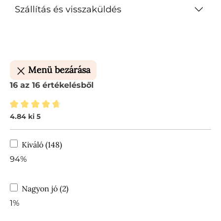
Szállítás és visszaküldés
Menü bezárása
16 az 16 értékelésből
4.84 ki 5
Átlagos értékelés 4.84 a 5 csillagból
Kiváló (148)
94%
Nagyon jó (2)
1%