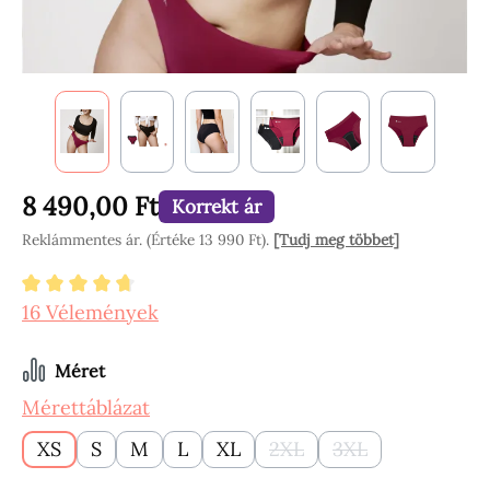
8 490,00 Ft
Korrekt ár
Reklámmentes ár. (Értéke 13 990 Ft).
[Tudj meg többet]
Átlagos értékelés 4.84 a 5 csillagból
16 Vélemények
Válasszon
Méret
Mérettáblázat
XS
S
M
L
XL
2XL
3XL
(Ez az opció jelenleg nem 
(Ez az opció jelen