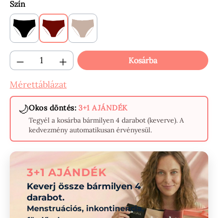
Válasszon
Szín
Black
Claret
Beige
Termékmennyiség: Adja meg a kívánt menn
Kosárba
Mérettáblázat
🌙
Okos döntés:
3+1 AJÁNDÉK
Tegyél a kosárba bármilyen 4 darabot (keverve). A
kedvezmény automatikusan érvényesül.
3+1 AJÁNDÉK
Keverj össze bármilyen 4
darabot.
Menstruációs, inkontinencia,