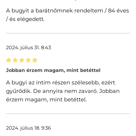
A bugyit a barátnőmnek rendeltem / 84 éves
/ és elégedett.
2024. július 31. 8:43
Értékelés 5 of 5 csillagok besorolásával
Jobban érzem magam, mint betéttel
A bugyi az intim részen szélesebb, ezért
gyűrődik. De annyira nem zavaró. Jobban
érzem magam, mint betéttel.
2024. július 18. 9:36