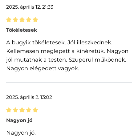
2025. április 12. 21:33
Értékelés 5 of 5 csillagok besorolásával
Tökéletesek
A bugyik tökéletesek. Jól illeszkednek.
Kellemesen meglepett a kinézetük. Nagyon
jól mutatnak a testen. Szuperül működnek.
Nagyon elégedett vagyok.
2025. április 2. 13:02
Értékelés 5 of 5 csillagok besorolásával
Nagyon jó
Nagyon jó.