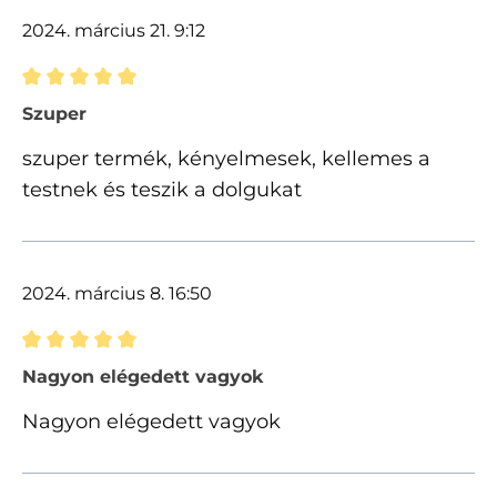
2024. március 21. 9:12
Értékelés 5 of 5 csillagok besorolásával
Szuper
szuper termék, kényelmesek, kellemes a
testnek és teszik a dolgukat
2024. március 8. 16:50
Értékelés 5 of 5 csillagok besorolásával
Nagyon elégedett vagyok
Nagyon elégedett vagyok