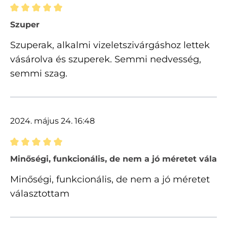
Értékelés 5 of 5 csillagok besorolásával
Szuper
Szuperak, alkalmi vizeletszivárgáshoz lettek
vásárolva és szuperek. Semmi nedvesség,
semmi szag.
2024. május 24. 16:48
Értékelés 5 of 5 csillagok besorolásával
Minőségi, funkcionális, de nem a jó méretet válas
Minőségi, funkcionális, de nem a jó méretet
választottam