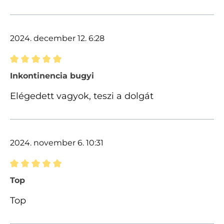
2024. december 12. 6:28
Értékelés 5 of 5 csillagok besorolásával
Inkontinencia bugyi
Elégedett vagyok, teszi a dolgát
2024. november 6. 10:31
Értékelés 5 of 5 csillagok besorolásával
Top
Top