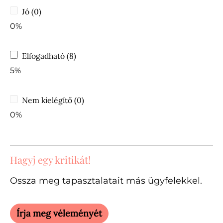
Jó (0)
0%
Elfogadható (8)
5%
Nem kielégítő (0)
0%
Hagyj egy kritikát!
Ossza meg tapasztalatait más ügyfelekkel.
Írja meg véleményét