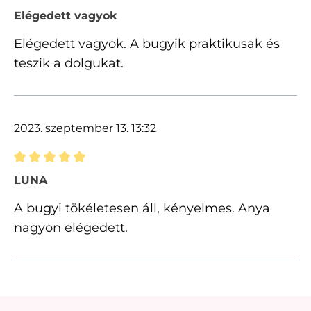
Értékelés 5 of 5 csillagok besorolásával
Elégedett vagyok
Elégedett vagyok. A bugyik praktikusak és
teszik a dolgukat.
2023. szeptember 13. 13:32
Értékelés 5 of 5 csillagok besorolásával
LUNA
A bugyi tökéletesen áll, kényelmes. Anya
nagyon elégedett.