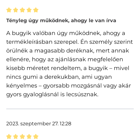
Értékelés 5 of 5 csillagok besorolásával
Tényleg úgy működnek, ahogy le van írva
A bugyik valóban úgy működnek, ahogy a
termékleírásban szerepel. Én személy szerint
örülnék a magasabb deréknak, mert annak
ellenére, hogy az ajánlásnak megfelelően
kisebb méretet rendeltem, a bugyik – mivel
nincs gumi a derekukban, ami ugyan
kényelmes – gyorsabb mozgásnál vagy akár
gyors gyaloglásnál is lecsúsznak.
2023. szeptember 27. 12:28