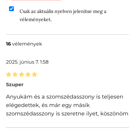
Csak az aktuális nyelven jelenítse meg a
véleményeket.
16
vélemények
2025. június 7. 1:58
Értékelés 5 of 5 csillagok besorolásával
Szuper
Anyukám és a szomszédasszony is teljesen
elégedettek, és már egy másik
szomszédasszony is szeretne ilyet, köszönöm