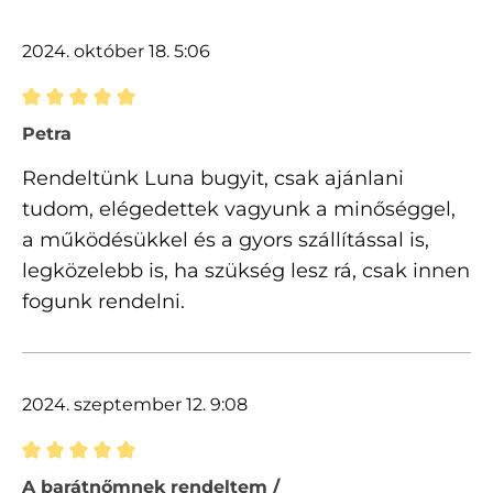
2024. október 18. 5:06
Értékelés 5 of 5 csillagok besorolásával
Petra
Rendeltünk Luna bugyit, csak ajánlani
tudom, elégedettek vagyunk a minőséggel,
a működésükkel és a gyors szállítással is,
legközelebb is, ha szükség lesz rá, csak innen
fogunk rendelni.
2024. szeptember 12. 9:08
Értékelés 5 of 5 csillagok besorolásával
A barátnőmnek rendeltem /