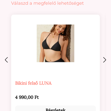
Termékgaléria kihagyása
Válaszd a megfelelő lehetőséget
Bikini felső LUNA
Normál ár:
4 990,00 Ft
Részletek