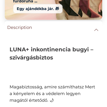
fürdőruha ...
Egy ajándékba jár. 🎁
Description
LUNA+ inkontinencia bugyi –
szivárgásbiztos
Magabiztosság, amire számíthatsz Mert
a kényelem és a védelem legyen
magától értetődő. 🌙