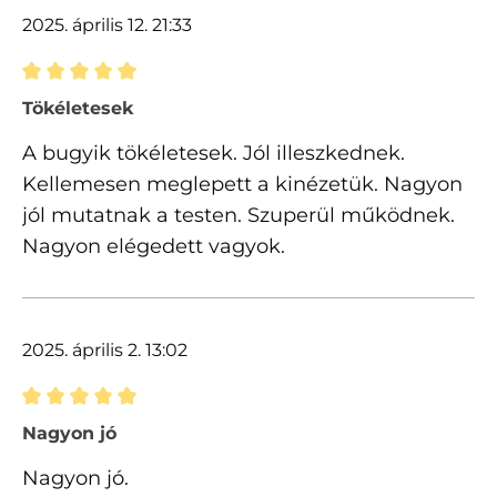
2025. április 12. 21:33
Értékelés 5 of 5 csillagok besorolásával
Tökéletesek
A bugyik tökéletesek. Jól illeszkednek.
Kellemesen meglepett a kinézetük. Nagyon
jól mutatnak a testen. Szuperül működnek.
Nagyon elégedett vagyok.
2025. április 2. 13:02
Értékelés 5 of 5 csillagok besorolásával
Nagyon jó
Nagyon jó.