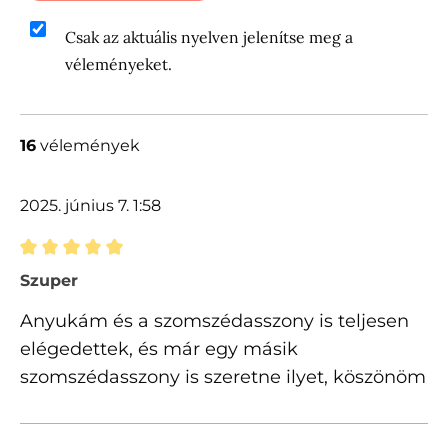
Csak az aktuális nyelven jelenítse meg a
véleményeket.
16
vélemények
2025. június 7. 1:58
Értékelés 5 of 5 csillagok besorolásával
Szuper
Anyukám és a szomszédasszony is teljesen
elégedettek, és már egy másik
szomszédasszony is szeretne ilyet, köszönöm