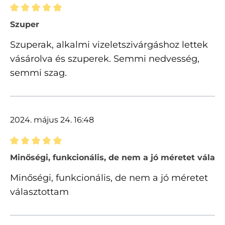
Értékelés 5 of 5 csillagok besorolásával
Szuper
Szuperak, alkalmi vizeletszivárgáshoz lettek
vásárolva és szuperek. Semmi nedvesség,
semmi szag.
2024. május 24. 16:48
Értékelés 5 of 5 csillagok besorolásával
Minőségi, funkcionális, de nem a jó méretet válas
Minőségi, funkcionális, de nem a jó méretet
választottam