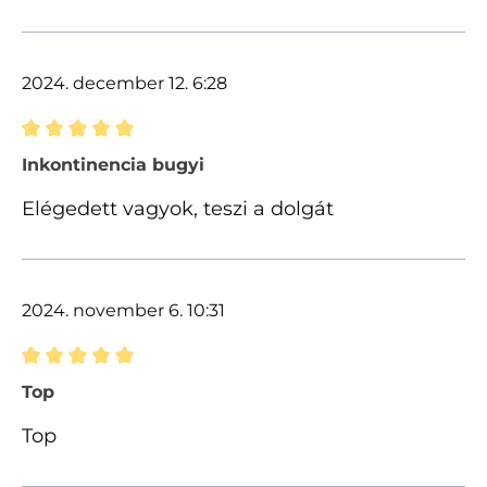
2024. december 12. 6:28
Értékelés 5 of 5 csillagok besorolásával
Inkontinencia bugyi
Elégedett vagyok, teszi a dolgát
2024. november 6. 10:31
Értékelés 5 of 5 csillagok besorolásával
Top
Top