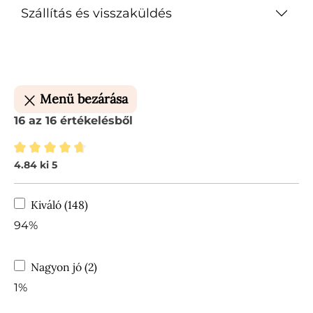
Szállítás és visszaküldés
Menü bezárása
16 az 16 értékelésből
4.84 ki 5
Átlagos értékelés 4.84 a 5 csillagból
Kiváló (148)
94%
Nagyon jó (2)
1%