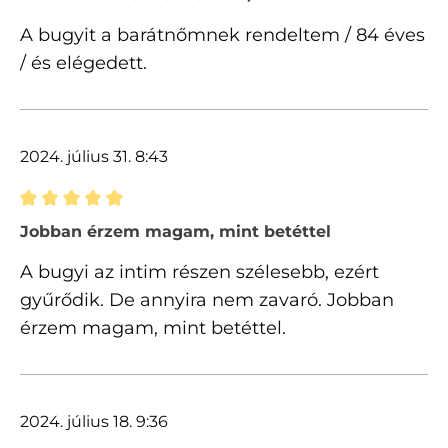
A bugyit a barátnőmnek rendeltem / 84 éves
/ és elégedett.
2024. július 31. 8:43
Értékelés 5 of 5 csillagok besorolásával
Jobban érzem magam, mint betéttel
A bugyi az intim részen szélesebb, ezért
gyűrődik. De annyira nem zavaró. Jobban
érzem magam, mint betéttel.
2024. július 18. 9:36