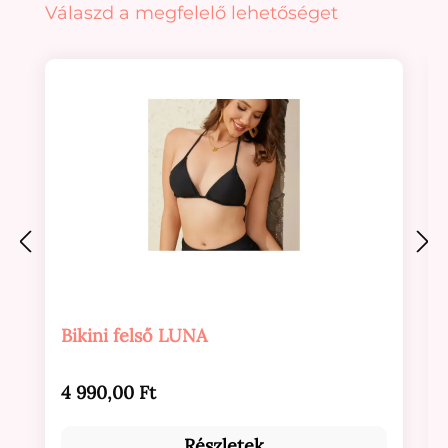
Termékgaléria kihagyása
Válaszd a megfelelő lehetőséget
Bikini felső LUNA
Normál ár:
4 990,00 Ft
Részletek