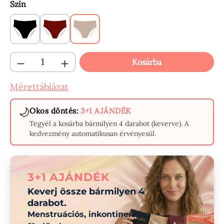
Válasszon
Szín
Black
Claret
Beige
Termékmennyiség: Adja meg a kívánt menn
Kosárba
Mérettáblázat
🌙
Okos döntés:
3+1 AJÁNDÉK
Tegyél a kosárba bármilyen 4 darabot (keverve). A
kedvezmény automatikusan érvényesül.
3+1 AJÁNDÉK
Keverj össze bármilyen 4
darabot.
Menstruációs, inkontinencia,