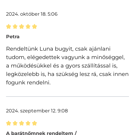
2024. október 18. 5:06
Értékelés 5 of 5 csillagok besorolásával
Petra
Rendeltünk Luna bugyit, csak ajánlani
tudom, elégedettek vagyunk a minőséggel,
a működésükkel és a gyors szállítással is,
legközelebb is, ha szükség lesz rá, csak innen
fogunk rendelni.
2024. szeptember 12. 9:08
Értékelés 5 of 5 csillagok besorolásával
A barátnőmnek rendeltem /