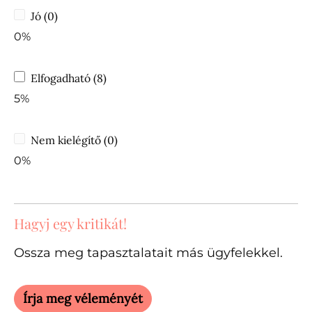
Jó (0)
0%
Elfogadható (8)
5%
Nem kielégítő (0)
0%
Hagyj egy kritikát!
Ossza meg tapasztalatait más ügyfelekkel.
Írja meg véleményét