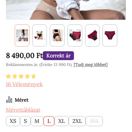
8 490,00 Ft
Korrekt ár
Reklámmentes ár. (Értéke 13 990 Ft).
[Tudj meg többet]
Átlagos értékelés 4.84 a 5 csillagból
16 Vélemények
Válasszon
Méret
Mérettáblázat
XS
S
M
L
XL
2XL
3XL
(Ez az opció jelen