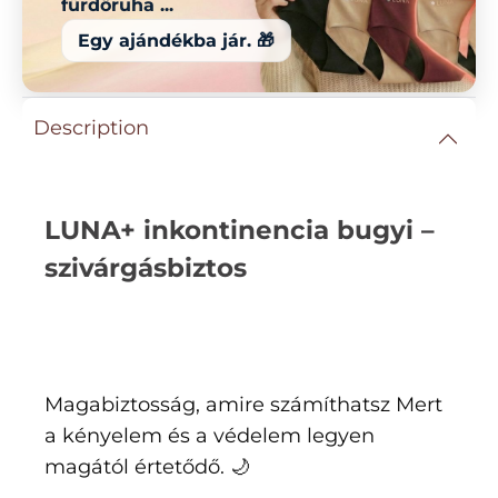
fürdőruha ...
Egy ajándékba jár. 🎁
Description
LUNA+ inkontinencia bugyi –
szivárgásbiztos
Magabiztosság, amire számíthatsz Mert
a kényelem és a védelem legyen
magától értetődő. 🌙