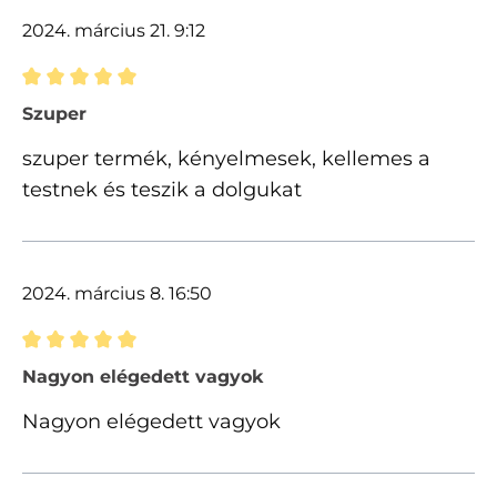
2024. március 21. 9:12
Értékelés 5 of 5 csillagok besorolásával
Szuper
szuper termék, kényelmesek, kellemes a
testnek és teszik a dolgukat
2024. március 8. 16:50
Értékelés 5 of 5 csillagok besorolásával
Nagyon elégedett vagyok
Nagyon elégedett vagyok