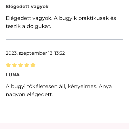
Értékelés 5 of 5 csillagok besorolásával
Elégedett vagyok
Elégedett vagyok. A bugyik praktikusak és
teszik a dolgukat.
2023. szeptember 13. 13:32
Értékelés 5 of 5 csillagok besorolásával
LUNA
A bugyi tökéletesen áll, kényelmes. Anya
nagyon elégedett.