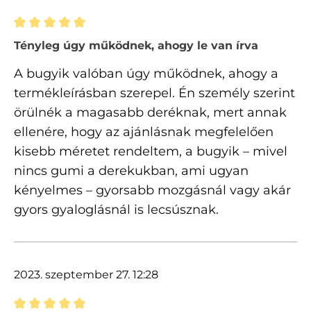
Értékelés 5 of 5 csillagok besorolásával
Tényleg úgy működnek, ahogy le van írva
A bugyik valóban úgy működnek, ahogy a
termékleírásban szerepel. Én személy szerint
örülnék a magasabb deréknak, mert annak
ellenére, hogy az ajánlásnak megfelelően
kisebb méretet rendeltem, a bugyik – mivel
nincs gumi a derekukban, ami ugyan
kényelmes – gyorsabb mozgásnál vagy akár
gyors gyaloglásnál is lecsúsznak.
2023. szeptember 27. 12:28