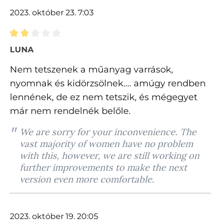
2023. október 23. 7:03
Értékelés 2 of 5 csillagok besorolásával
LUNA
Nem tetszenek a műanyag varrások,
nyomnak és kidörzsölnek.... amúgy rendben
lennének, de ez nem tetszik, és mégegyet
már nem rendelnék belőle.
We are sorry for your inconvenience. The
vast majority of women have no problem
with this, however, we are still working on
further improvements to make the next
version even more comfortable.
2023. október 19. 20:05