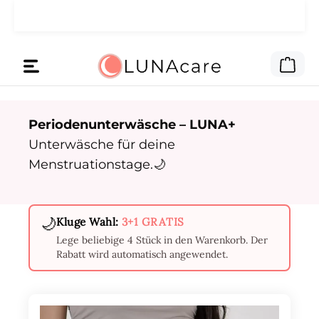
🌙 Das Werbegeld haben wir dir
Zum Hauptinhalt springen
Lies hier
gegeben.
War
Periodenunterwäsche – LUNA+
Unterwäsche für deine
Menstruationstage.🌙
🌙
Kluge Wahl:
3+1 GRATIS
Lege beliebige 4 Stück in den Warenkorb. Der
Rabatt wird automatisch angewendet.