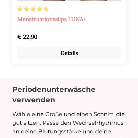
Durchschnittliche Bewertung von 4.8 von 5
Menstruationsslips LUNA+
Regulärer Preis:
€ 22,90
Details
Periodenunterwäsche
verwenden
Wähle eine Größe und einen Schnitt, die
gut sitzen. Passe den Wechselrhythmus
an deine Blutungsstärke und deine