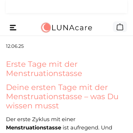
🌙 Das Werbegeld haben wir dir
Zum Hauptinhalt springen
Lies hier
gegeben.
War
12.06.25
Erste Tage mit der
Menstruationstasse
Deine ersten Tage mit der
Menstruationstasse – was Du
wissen musst
Der erste Zyklus mit einer
Menstruationstasse
ist aufregend. Und