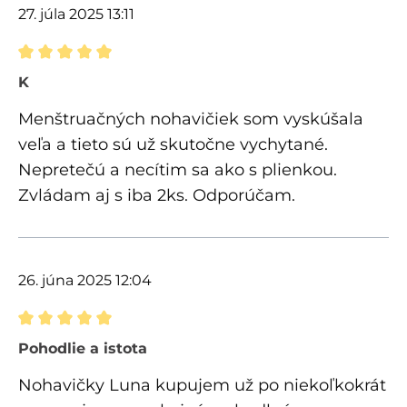
27. júla 2025 13:11
Recenzia s hodnotením 5 z 5 hviezdičiek
K
Menštruačných nohavičiek som vyskúšala
veľa a tieto sú už skutočne vychytané.
Nepretečú a necítim sa ako s plienkou.
Zvládam aj s iba 2ks. Odporúčam.
26. júna 2025 12:04
Recenzia s hodnotením 5 z 5 hviezdičiek
Pohodlie a istota
Nohavičky Luna kupujem už po niekoľkokrát