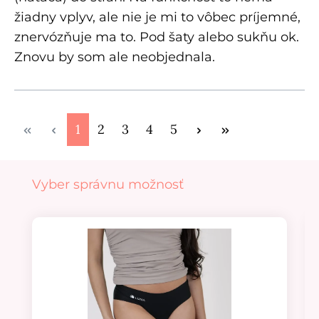
žiadny vplyv, ale nie je mi to vôbec príjemné,
znervózňuje ma to. Pod šaty alebo sukňu ok.
Znovu by som ale neobjednala.
Stránka
Stránka
Stránka
Stránka
Stránka
1
2
3
4
5
Preskočiť galériu produktov
Vyber správnu možnosť