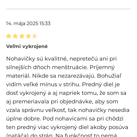
14. mája 2025 15:33
Recenzia s hodnotením 4.5 z 5 hviezdičiek
Veľmi vykrojené
Nohavičky sú kvalitné, nepretečú ani pri
silnejších dňoch menštruácie. Príjemný
materiál. Nikde sa nezarezávajú. Bohužiaľ
vidím veľké mínus v strihu. Predný diel je
dosť vykrojený a aj napriek tomu, že som sa
aj premeriavala pri objednávke, aby som
vzala správnu veľkosť, tak nohavičky nesedia
úplne dobre. Pod nohavicami sa pri chôdzi
ten predný viac vykrojený diel akoby posúva
(natáča) do strán. Na funkčnosť to nemá