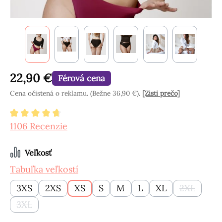
22,90 €
Férová cena
Cena očistená o reklamu. (Bežne 36,90 €).
[Zisti prečo]
Priemerné hodnotenie 4.8 z 5 hviezdičiek
1106 Recenzie
Vyberte
Veľkosť
Tabuľka veľkostí
3XS
2XS
XS
S
M
L
XL
2XL
(Táto mož
3XL
(Táto možnosť momentálne nie je k dispozícii.)