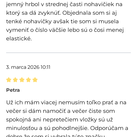
jemný hrbol v strednej časti nohavičiek na
ktorý sa dá zvyknúť. Objednala som si aj
tenké nohavičky avšak tie som si musela
vymeniť o číslo väčšie lebo sú o čosi menej
elastické.
3. marca 2026 10:11
Recenzia s hodnotením 5 z 5 hviezdičiek
Petra
Už ich mám viacej nemusím toľko prať a na
večer si dám namočiť a večer čiste som
spokojná ani nepretečiem vložky sú už
minulosťou a sú pohodlnejšie. Odporúčam a
dobre že som si vybrala túto značku.