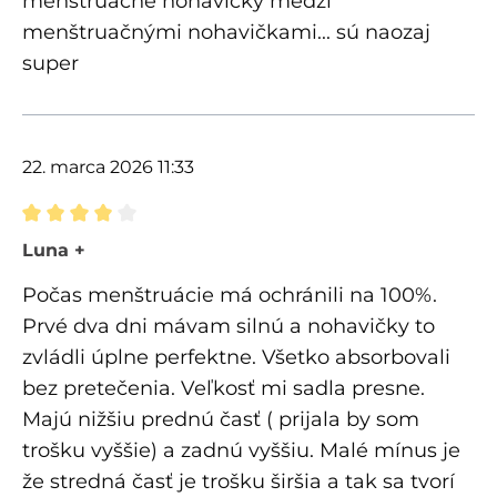
menštruačné nohavičky medzi
menštruačnými nohavičkami... sú naozaj
super
22. marca 2026 11:33
Recenzia s hodnotením 4 z 5 hviezdičiek
Luna +
Počas menštruácie má ochránili na 100%.
Prvé dva dni mávam silnú a nohavičky to
zvládli úplne perfektne. Všetko absorbovali
bez pretečenia. Veľkosť mi sadla presne.
Majú nižšiu prednú časť ( prijala by som
trošku vyššie) a zadnú vyššiu. Malé mínus je
že stredná časť je trošku širšia a tak sa tvorí