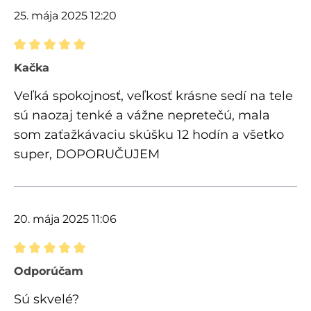
25. mája 2025 12:20
Recenzia s hodnotením 5 z 5 hviezdičiek
Kačka
Veľká spokojnosť, veľkosť krásne sedí na tele
sú naozaj tenké a vážne nepretečú, mala
som zaťažkávaciu skúšku 12 hodín a všetko
super, DOPORUČUJEM
20. mája 2025 11:06
Recenzia s hodnotením 5 z 5 hviezdičiek
Odporúčam
Sú skvelé?