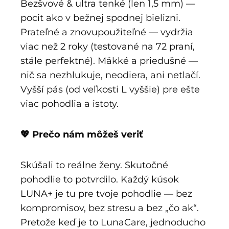
Bezšvové & ultra tenké (len 1,5 mm) —
pocit ako v bežnej spodnej bielizni.
Prateľné a znovupoužiteľné — vydržia
viac než 2 roky (testované na 72 praní,
stále perfektné). Mäkké a priedušné —
nič sa nezhlukuje, neodiera, ani netlačí.
Vyšší pás (od veľkosti L vyššie) pre ešte
viac pohodlia a istoty.
💖 Prečo nám môžeš veriť
Skúšali to reálne ženy. Skutočné
pohodlie to potvrdilo. Každý kúsok
LUNA+ je tu pre tvoje pohodlie — bez
kompromisov, bez stresu a bez „čo ak“.
Pretože keď je to LunaCare, jednoducho