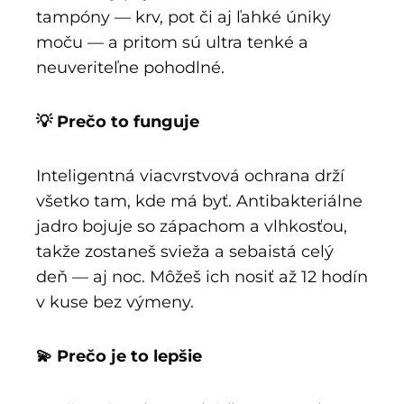
tampóny — krv, pot či aj ľahké úniky
moču — a pritom sú ultra tenké a
neuveriteľne pohodlné.
💡 Prečo to funguje
Inteligentná viacvrstvová ochrana drží
všetko tam, kde má byť. Antibakteriálne
jadro bojuje so zápachom a vlhkosťou,
takže zostaneš svieža a sebaistá celý
deň — aj noc. Môžeš ich nosiť až 12 hodín
v kuse bez výmeny.
💫 Prečo je to lepšie