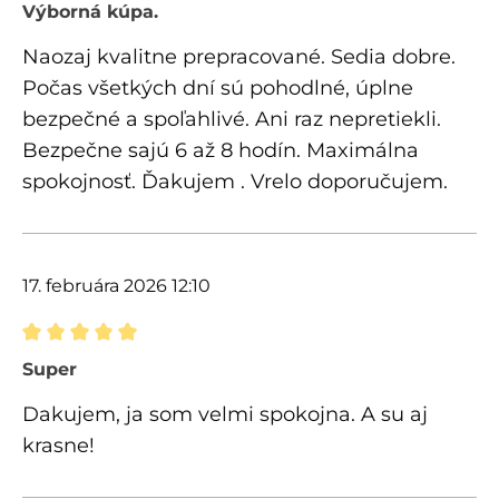
Recenzia s hodnotením 5 z 5 hviezdičiek
Výborná kúpa.
Naozaj kvalitne prepracované. Sedia dobre.
Počas všetkých dní sú pohodlné, úplne
bezpečné a spoľahlivé. Ani raz nepretiekli.
Bezpečne sajú 6 až 8 hodín. Maximálna
spokojnosť. Ďakujem . Vrelo doporučujem.
17. februára 2026 12:10
Recenzia s hodnotením 5 z 5 hviezdičiek
Super
Dakujem, ja som velmi spokojna. A su aj
krasne!