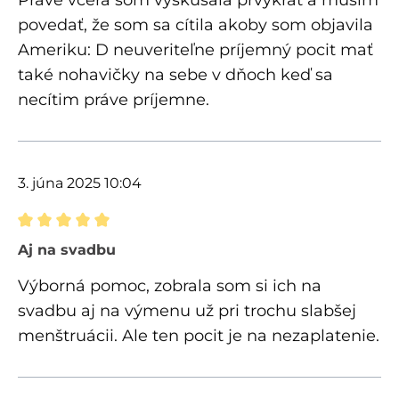
povedať, že som sa cítila akoby som objavila
Ameriku: D neuveriteľne príjemný pocit mať
také nohavičky na sebe v dňoch keď sa
necítim práve príjemne.
3. júna 2025 10:04
Recenzia s hodnotením 5 z 5 hviezdičiek
Aj na svadbu
Výborná pomoc, zobrala som si ich na
svadbu aj na výmenu už pri trochu slabšej
menštruácii. Ale ten pocit je na nezaplatenie.