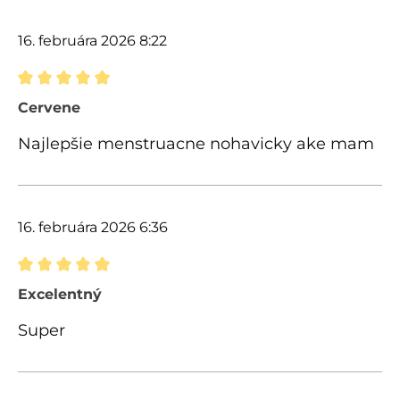
16. februára 2026 8:22
Recenzia s hodnotením 5 z 5 hviezdičiek
Cervene
Najlepšie menstruacne nohavicky ake mam
16. februára 2026 6:36
Recenzia s hodnotením 5 z 5 hviezdičiek
Excelentný
Super