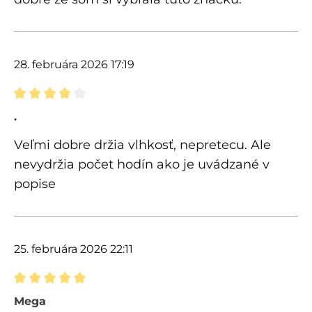
28. februára 2026 17:19
Recenzia s hodnotením 4 z 5 hviezdičiek
.
Veľmi dobre držia vlhkosť, nepretecu. Ale
nevydržia počet hodín ako je uvádzané v
popise
25. februára 2026 22:11
Recenzia s hodnotením 5 z 5 hviezdičiek
Mega