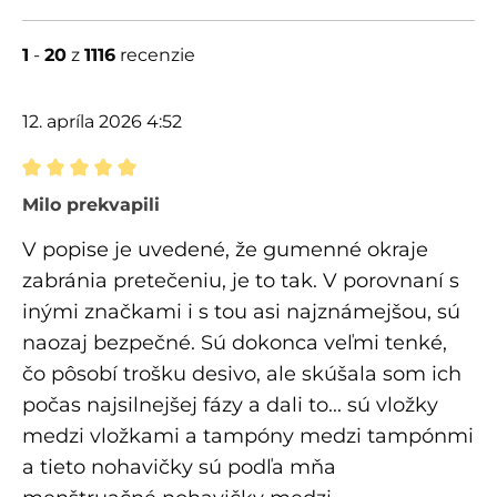
1
-
20
z
1116
recenzie
12. apríla 2026 4:52
Recenzia s hodnotením 5 z 5 hviezdičiek
Milo prekvapili
V popise je uvedené, že gumenné okraje
zabránia pretečeniu, je to tak. V porovnaní s
inými značkami i s tou asi najznámejšou, sú
naozaj bezpečné. Sú dokonca veľmi tenké,
čo pôsobí trošku desivo, ale skúšala som ich
počas najsilnejšej fázy a dali to... sú vložky
medzi vložkami a tampóny medzi tampónmi
a tieto nohavičky sú podľa mňa