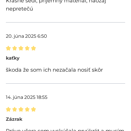
Krásne sedí, príjemný materiál, naozaj
nepretečú
20. júna 2025 6:50
Recenzia s hodnotením 5 z 5 hviezdičiek
kaťky
škoda že som ich nezačala nosiť skôr
14. júna 2025 18:55
Recenzia s hodnotením 5 z 5 hviezdičiek
Zázrak
Práve včera som vyskúšala prvýkrát a musím