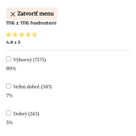
Zatvoriť menu
1116 z 1116 hodnotení
4.8 z 5
Priemerné hodnotenie 4.8 z 5 hviezdičiek
Výborný (7575)
89%
Veľmi dobré (587)
7%
Dobrý (243)
3%