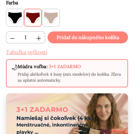
Vyberte
Farba
Čierne
Bordové
Béžové
Množstvo produktu: Zadajte požadované mn
Pridať do nákupného košíka
Tabuľka veľkostí
🌙
Múdra voľba:
3+1 ZADARMO
Pridaj akékoľvek 4 kusy (mix modelov) do košíka. Zľava
sa uplatní automaticky.
3+1 ZADARMO
Namiešaj si čokoľvek (4 ks).
Menštruačné, inkontinenčné,
plavky ...