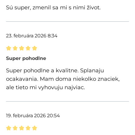
Sú super, zmenil sa mi s nimi život.
23. februára 2026 8:34
Recenzia s hodnotením 5 z 5 hviezdičiek
Super pohodlne
Super pohodlne a kvalitne. Splanaju
ocakavania. Mam doma niekolko znaciek,
ale tieto mi vyhovuju najviac.
19. februára 2026 20:54