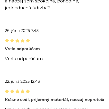
a naozaj som spokojná, pohodlné,
jednoduchá údržba?
26. júna 2025 7:43
Recenzia s hodnotením 5 z 5 hviezdičiek
Vrelo odporúčam
Vrelo odporúčam
22. júna 2025 12:43
Recenzia s hodnotením 5 z 5 hviezdičiek
Krásne sedí, príjemný materiál, naozaj nepretečú