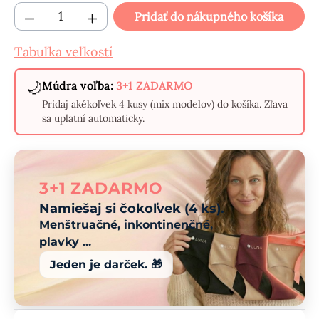
Množstvo produktu: Zadajte požadované mn
Pridať do nákupného košíka
Tabuľka veľkostí
🌙
Múdra voľba:
3+1 ZADARMO
Pridaj akékoľvek 4 kusy (mix modelov) do košíka. Zľava
sa uplatní automaticky.
3+1 ZADARMO
Namiešaj si čokoľvek (4 ks).
Menštruačné, inkontinenčné,
plavky ...
Jeden je darček. 🎁