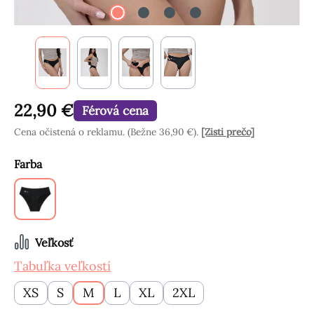
22,90 €
Férová cena
Cena očistená o reklamu. (Bežne 36,90 €).
[Zisti prečo]
Vyberte
Farba
Čierne
Vyberte
Veľkosť
Tabuľka veľkostí
XS
S
M
L
XL
2XL