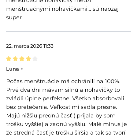
menštruačné nohavičky medzi
menštruačnými nohavičkami... sú naozaj
super
22. marca 2026 11:33
Recenzia s hodnotením 4 z 5 hviezdičiek
Luna +
Počas menštruácie má ochránili na 100%.
Prvé dva dni mávam silnú a nohavičky to
zvládli úplne perfektne. Všetko absorbovali
bez pretečenia. Veľkosť mi sadla presne.
Majú nižšiu prednú časť ( prijala by som
trošku vyššie) a zadnú vyššiu. Malé mínus je
že stredná časť je trošku širšia a tak sa tvorí