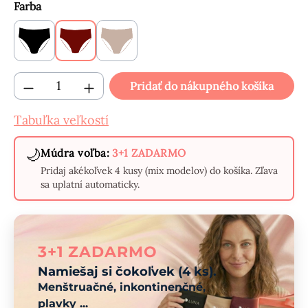
Vyberte
Farba
Čierne
Bordové
Béžové
Množstvo produktu: Zadajte požadované mn
Pridať do nákupného košíka
Tabuľka veľkostí
🌙
Múdra voľba:
3+1 ZADARMO
Pridaj akékoľvek 4 kusy (mix modelov) do košíka. Zľava
sa uplatní automaticky.
3+1 ZADARMO
Namiešaj si čokoľvek (4 ks).
Menštruačné, inkontinenčné,
plavky ...