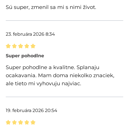
Sú super, zmenil sa mi s nimi život.
23. februára 2026 8:34
Recenzia s hodnotením 5 z 5 hviezdičiek
Super pohodlne
Super pohodlne a kvalitne. Splanaju
ocakavania. Mam doma niekolko znaciek,
ale tieto mi vyhovuju najviac.
19. februára 2026 20:54