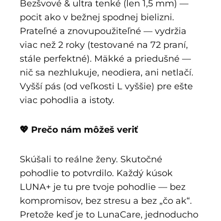
Bezšvové & ultra tenké (len 1,5 mm) —
pocit ako v bežnej spodnej bielizni.
Prateľné a znovupoužiteľné — vydržia
viac než 2 roky (testované na 72 praní,
stále perfektné). Mäkké a priedušné —
nič sa nezhlukuje, neodiera, ani netlačí.
Vyšší pás (od veľkosti L vyššie) pre ešte
viac pohodlia a istoty.
💖 Prečo nám môžeš veriť
Skúšali to reálne ženy. Skutočné
pohodlie to potvrdilo. Každý kúsok
LUNA+ je tu pre tvoje pohodlie — bez
kompromisov, bez stresu a bez „čo ak“.
Pretože keď je to LunaCare, jednoducho