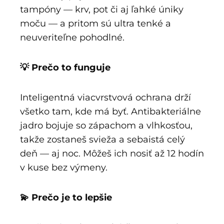
tampóny — krv, pot či aj ľahké úniky
moču — a pritom sú ultra tenké a
neuveriteľne pohodlné.
💡 Prečo to funguje
Inteligentná viacvrstvová ochrana drží
všetko tam, kde má byť. Antibakteriálne
jadro bojuje so zápachom a vlhkosťou,
takže zostaneš svieža a sebaistá celý
deň — aj noc. Môžeš ich nosiť až 12 hodín
v kuse bez výmeny.
💫 Prečo je to lepšie