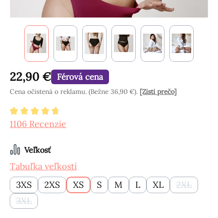
22,90 €
Férová cena
Cena očistená o reklamu. (Bežne 36,90 €).
[Zisti prečo]
Priemerné hodnotenie 4.8 z 5 hviezdičiek
1106 Recenzie
Vyberte
Veľkosť
Tabuľka veľkostí
3XS
2XS
XS
S
M
L
XL
2XL
(Táto mož
3XL
(Táto možnosť momentálne nie je k dispozícii.)