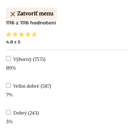
Zatvoriť menu
1116 z 1116 hodnotení
4.8 z 5
Priemerné hodnotenie 4.8 z 5 hviezdičiek
Výborný (7575)
89%
Veľmi dobré (587)
7%
Dobrý (243)
3%