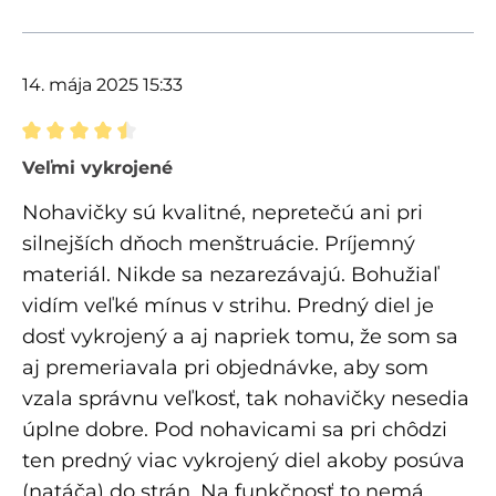
14. mája 2025 15:33
Recenzia s hodnotením 4.5 z 5 hviezdičiek
Veľmi vykrojené
Nohavičky sú kvalitné, nepretečú ani pri
silnejších dňoch menštruácie. Príjemný
materiál. Nikde sa nezarezávajú. Bohužiaľ
vidím veľké mínus v strihu. Predný diel je
dosť vykrojený a aj napriek tomu, že som sa
aj premeriavala pri objednávke, aby som
vzala správnu veľkosť, tak nohavičky nesedia
úplne dobre. Pod nohavicami sa pri chôdzi
ten predný viac vykrojený diel akoby posúva
(natáča) do strán. Na funkčnosť to nemá