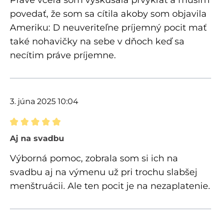
povedať, že som sa cítila akoby som objavila
Ameriku: D neuveriteľne príjemný pocit mať
také nohavičky na sebe v dňoch keď sa
necítim práve príjemne.
3. júna 2025 10:04
Recenzia s hodnotením 5 z 5 hviezdičiek
Aj na svadbu
Výborná pomoc, zobrala som si ich na
svadbu aj na výmenu už pri trochu slabšej
menštruácii. Ale ten pocit je na nezaplatenie.