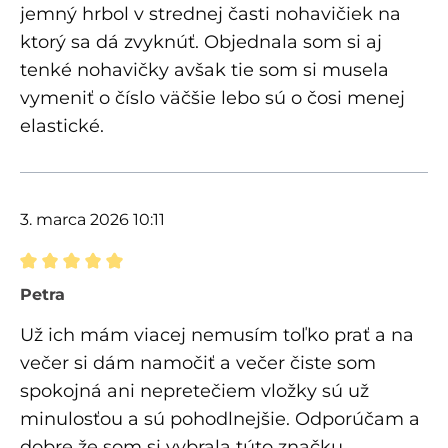
jemný hrbol v strednej časti nohavičiek na
ktorý sa dá zvyknúť. Objednala som si aj
tenké nohavičky avšak tie som si musela
vymeniť o číslo väčšie lebo sú o čosi menej
elastické.
3. marca 2026 10:11
Recenzia s hodnotením 5 z 5 hviezdičiek
Petra
Už ich mám viacej nemusím toľko prať a na
večer si dám namočiť a večer čiste som
spokojná ani nepretečiem vložky sú už
minulosťou a sú pohodlnejšie. Odporúčam a
dobre že som si vybrala túto značku.