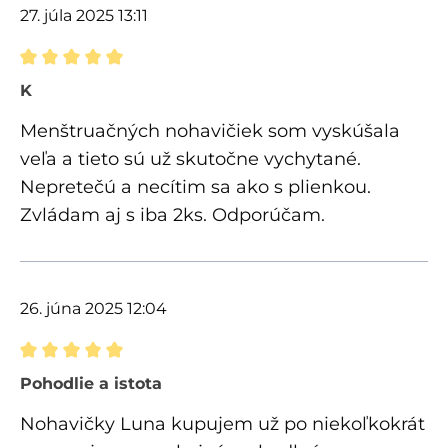
27. júla 2025 13:11
Recenzia s hodnotením 5 z 5 hviezdičiek
K
Menštruačných nohavičiek som vyskúšala
veľa a tieto sú už skutočne vychytané.
Nepretečú a necítim sa ako s plienkou.
Zvládam aj s iba 2ks. Odporúčam.
26. júna 2025 12:04
Recenzia s hodnotením 5 z 5 hviezdičiek
Pohodlie a istota
Nohavičky Luna kupujem už po niekoľkokrát