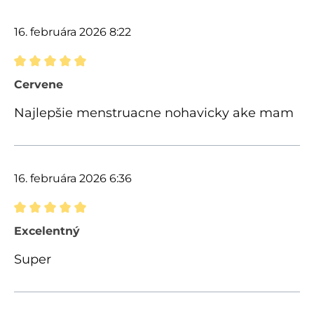
16. februára 2026 8:22
Recenzia s hodnotením 5 z 5 hviezdičiek
Cervene
Najlepšie menstruacne nohavicky ake mam
16. februára 2026 6:36
Recenzia s hodnotením 5 z 5 hviezdičiek
Excelentný
Super