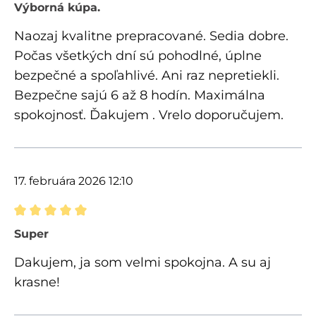
Recenzia s hodnotením 5 z 5 hviezdičiek
Výborná kúpa.
Naozaj kvalitne prepracované. Sedia dobre.
Počas všetkých dní sú pohodlné, úplne
bezpečné a spoľahlivé. Ani raz nepretiekli.
Bezpečne sajú 6 až 8 hodín. Maximálna
spokojnosť. Ďakujem . Vrelo doporučujem.
17. februára 2026 12:10
Recenzia s hodnotením 5 z 5 hviezdičiek
Super
Dakujem, ja som velmi spokojna. A su aj
krasne!