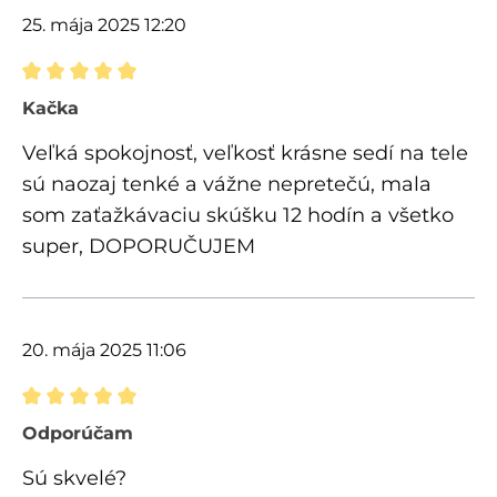
25. mája 2025 12:20
Recenzia s hodnotením 5 z 5 hviezdičiek
Kačka
Veľká spokojnosť, veľkosť krásne sedí na tele
sú naozaj tenké a vážne nepretečú, mala
som zaťažkávaciu skúšku 12 hodín a všetko
super, DOPORUČUJEM
20. mája 2025 11:06
Recenzia s hodnotením 5 z 5 hviezdičiek
Odporúčam
Sú skvelé?