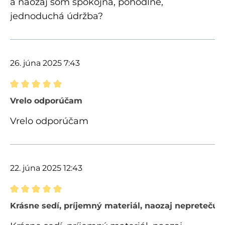
a naozaj som spokojná, pohodlné,
jednoduchá údržba?
26. júna 2025 7:43
Recenzia s hodnotením 5 z 5 hviezdičiek
Vrelo odporúčam
Vrelo odporúčam
22. júna 2025 12:43
Recenzia s hodnotením 5 z 5 hviezdičiek
Krásne sedí, príjemný materiál, naozaj nepretečú