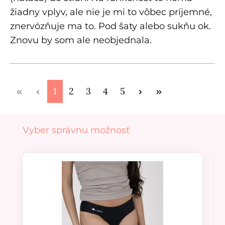
žiadny vplyv, ale nie je mi to vôbec príjemné,
znervózňuje ma to. Pod šaty alebo sukňu ok.
Znovu by som ale neobjednala.
Stránka
Stránka
Stránka
Stránka
Stránka
1
2
3
4
5
Preskočiť galériu produktov
Vyber správnu možnosť