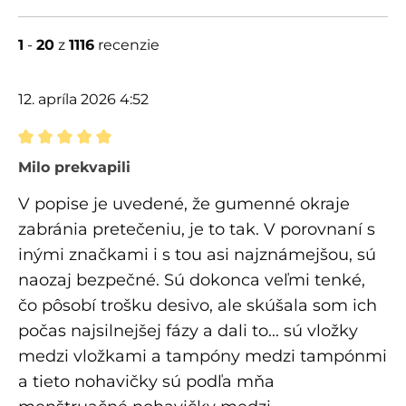
1
-
20
z
1116
recenzie
12. apríla 2026 4:52
Recenzia s hodnotením 5 z 5 hviezdičiek
Milo prekvapili
V popise je uvedené, že gumenné okraje
zabránia pretečeniu, je to tak. V porovnaní s
inými značkami i s tou asi najznámejšou, sú
naozaj bezpečné. Sú dokonca veľmi tenké,
čo pôsobí trošku desivo, ale skúšala som ich
počas najsilnejšej fázy a dali to... sú vložky
medzi vložkami a tampóny medzi tampónmi
a tieto nohavičky sú podľa mňa