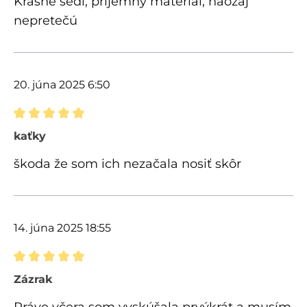
Krásne sedí, príjemný materiál, naozaj
nepretečú
20. júna 2025 6:50
Recenzia s hodnotením 5 z 5 hviezdičiek
kaťky
škoda že som ich nezačala nosiť skôr
14. júna 2025 18:55
Recenzia s hodnotením 5 z 5 hviezdičiek
Zázrak
Práve včera som vyskúšala prvýkrát a musím