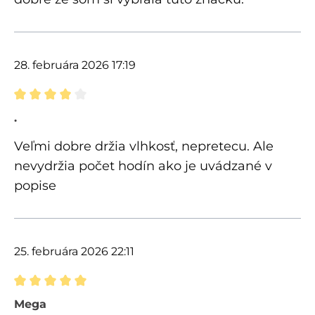
28. februára 2026 17:19
Recenzia s hodnotením 4 z 5 hviezdičiek
.
Veľmi dobre držia vlhkosť, nepretecu. Ale
nevydržia počet hodín ako je uvádzané v
popise
25. februára 2026 22:11
Recenzia s hodnotením 5 z 5 hviezdičiek
Mega