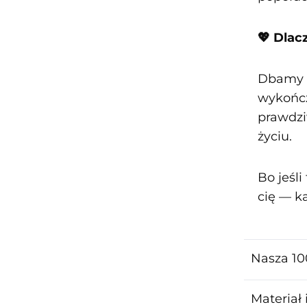
💖 Dla
Dbamy o
wykończ
prawdzi
życiu.
Bo jeśli
cię — k
Nasza 10
Materiał 