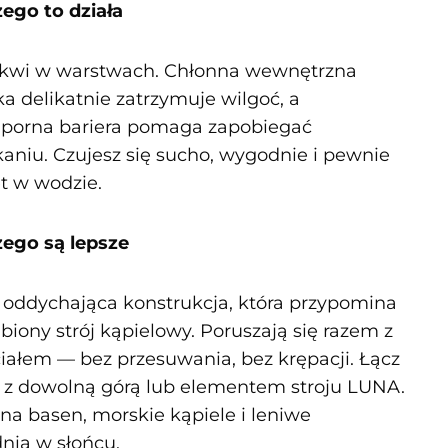
zego to działa
tkwi w warstwach. Chłonna wewnętrzna
ka delikatnie zatrzymuje wilgoć, a
porna bariera pomaga zapobiegać
kaniu. Czujesz się sucho, wygodnie i pewnie
 w wodzie.
zego są lepsze
 oddychająca konstrukcja, która przypomina
biony strój kąpielowy. Poruszają się razem z
iałem — bez przesuwania, bez krępacji. Łącz
j z dowolną górą lub elementem stroju LUNA.
 na basen, morskie kąpiele i leniwe
nia w słońcu.