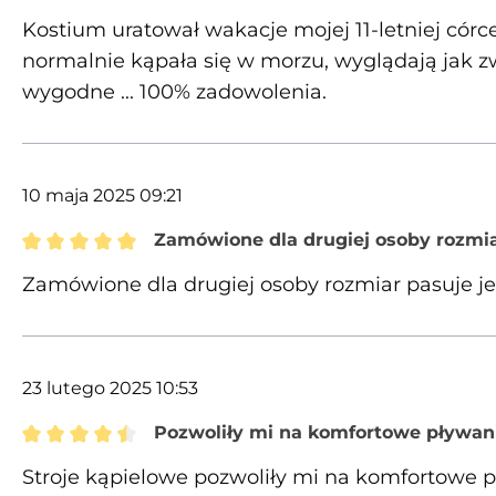
Recenzja z oceną 5 spośród 5 gwiazdek
Kostium uratował wakacje mojej 11-letniej córc
normalnie kąpała się w morzu, wyglądają jak zw
wygodne ... 100% zadowolenia.
10 maja 2025 09:21
Zamówione dla drugiej osoby rozmia
Recenzja z oceną 5 spośród 5 gwiazdek
Zamówione dla drugiej osoby rozmiar pasuje 
23 lutego 2025 10:53
Pozwoliły mi na komfortowe pływan
Recenzja z oceną 4.5 spośród 5 gwiazdek
Stroje kąpielowe pozwoliły mi na komfortowe 