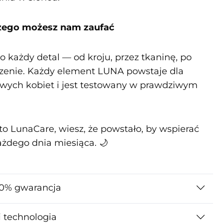
czego możesz nam zaufać
 każdy detal — od kroju, przez tkaninę, po
enie. Każdy element LUNA powstaje dla
wych kobiet i jest testowany w prawdziwym
 to LunaCare, wiesz, że powstało, by wspierać
ażdego dnia miesiąca. 🌙
0% gwarancja
i technologia