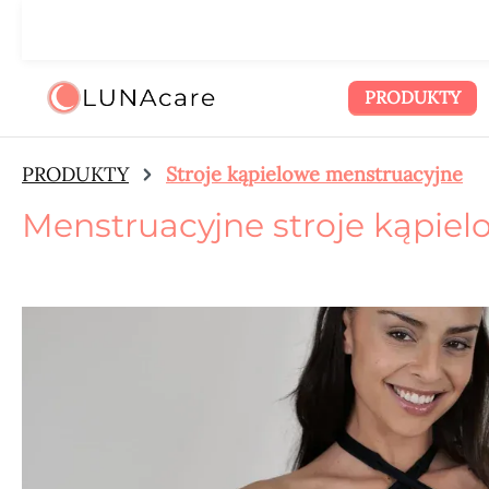
zejdź do głównej zawartości
Przejdź do wyszukiwania
Przejdź do głównej nawigacji
🌙
PRODUKTY
PRODUKTY
Stroje kąpielowe menstruacyjne
Menstruacyjne stroje kąpie
Pomiń galerię zdjęć