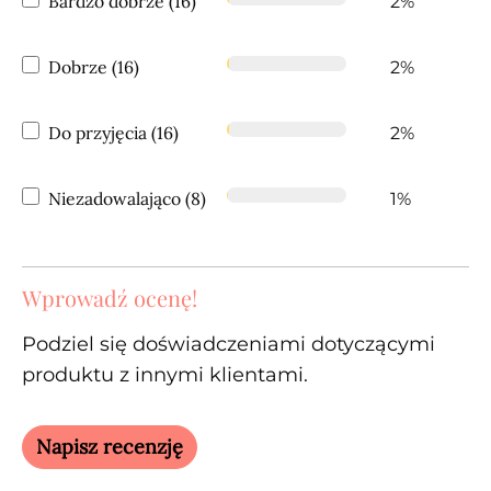
Bardzo dobrze (16)
2%
Dobrze (16)
2%
Do przyjęcia (16)
2%
Niezadowalająco (8)
1%
Wprowadź ocenę!
Podziel się doświadczeniami dotyczącymi
produktu z innymi klientami.
Napisz recenzję