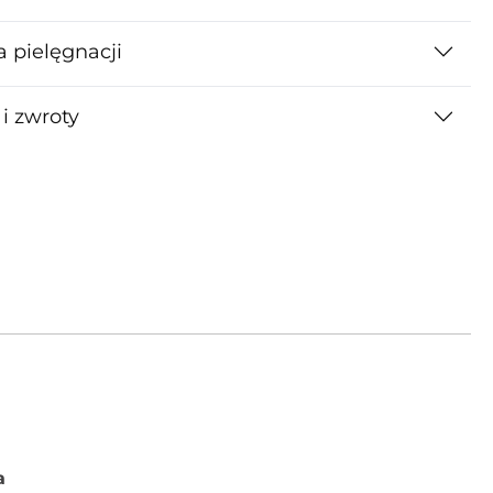
a pielęgnacji
i zwroty
a