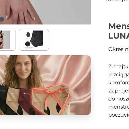
Mens
LUN
Okres n
Z majtk
rozciąg
komforc
owe
Zaproje
do nosz
menstru
poczuci