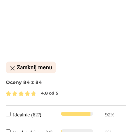
Zamknij menu
Oceny 84 z 84
4.8 od 5
Średnia ocena 4.8 z 5 gwiazdek
Idealnie (627)
92%