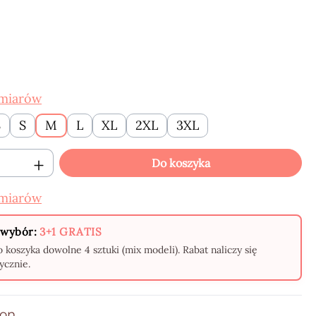
z
zmiarów
S
S
M
L
XL
2XL
3XL
oduktu: Wprowadź żądaną ilość lub użyj p
Do koszyka
zmiarów
wybór:
3+1 GRATIS
 koszyka dowolne 4 sztuki (mix modeli). Rabat naliczy się
ycznie.
ion