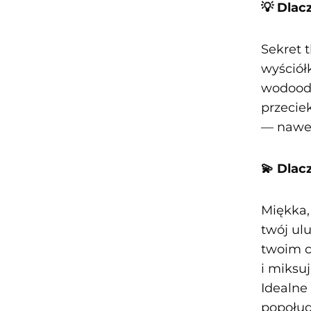
💡 Dlac
Sekret 
wyściół
wodood
przecie
— nawet
💫 Dlac
Miękka,
twój ulu
twoim c
i miksu
Idealne
popołud