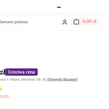
Polski
zł
Czytaj
Koszyk
0,00 zł
adawane pytania
zł
Uczciwa cena
na z reklam. (Wartość 158 zł).
[Sprawdź dlaczego]
cena 4.8 z 5 gwiazdek
ocen