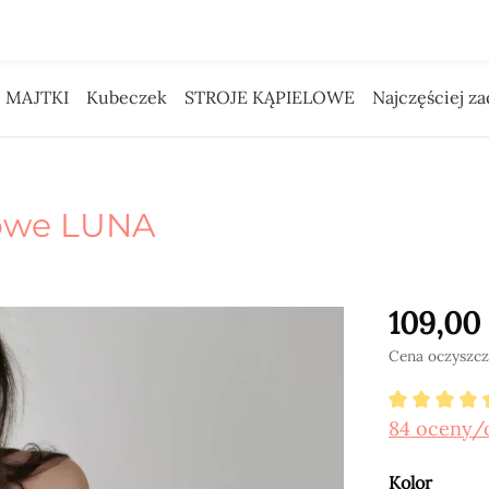
 Pieniądze na reklamę daliśmy Tobie.
MAJTKI
Kubeczek
STROJE KĄPIELOWE
Najczęściej z
lowe LUNA
109,00 
Cena oczyszczo
Średnia o
84 oceny/
Wybierz
Kolor