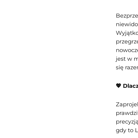
Bezprze
niewido
Wyjątko
przegrz
nowocze
jest w 
się raze
💖 Dla
Zaproje
prawdzi
precyzją
gdy to 