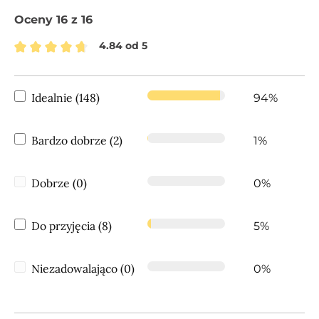
Oceny 16 z 16
4.84 od 5
Średnia ocena 4.84 z 5 gwiazdek
Idealnie (148)
94%
Bardzo dobrze (2)
1%
Dobrze (0)
0%
Do przyjęcia (8)
5%
Niezadowalająco (0)
0%