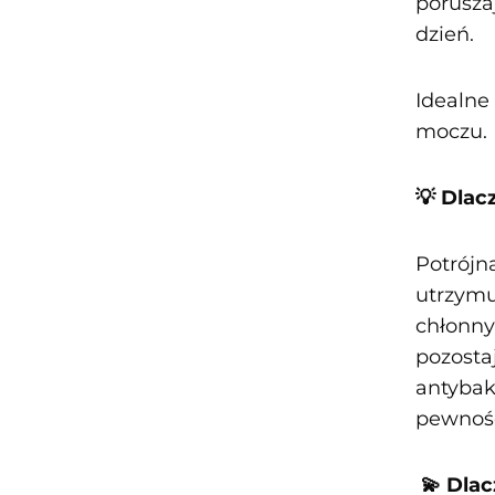
poruszaj
dzień.
Idealne
moczu.
💡 Dlac
Potrójn
utrzymuj
chłonny
pozosta
antybak
pewność
💫 Dlac