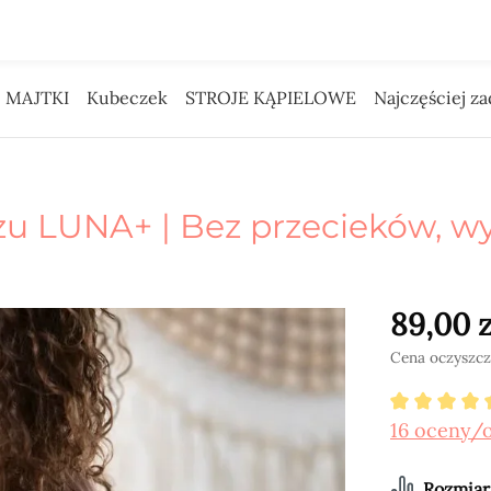
 Pieniądze na reklamę daliśmy Tobie.
MAJTKI
Kubeczek
STROJE KĄPIELOWE
Najczęściej z
zu LUNA+ | Bez przecieków, w
89,00 z
Cena oczyszczo
Średnia o
16 oceny/
Wybier
Rozmiar