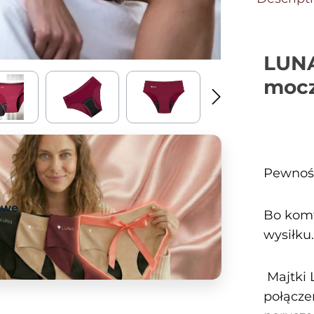
LUNA
mocz
Pewność
owe
Bo komf
wysiłku.
Majtki 
połącze