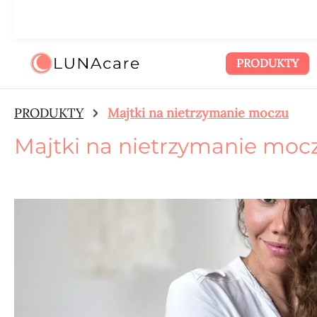
zejdź do głównej zawartości
Przejdź do wyszukiwania
Przejdź do głównej nawigacji
🌙
PRODUKTY
PRODUKTY
Majtki na nietrzymanie moczu
Majtki na nietrzymanie moc
Pomiń galerię zdjęć