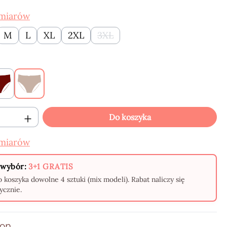
zmiarów
M
L
XL
2XL
3XL
(Ta opcja jest obecnie niedostępn
Claret
Beige
oduktu: Wprowadź żądaną ilość lub użyj p
Do koszyka
zmiarów
wybór:
3+1 GRATIS
 koszyka dowolne 4 sztuki (mix modeli). Rabat naliczy się
ycznie.
ion