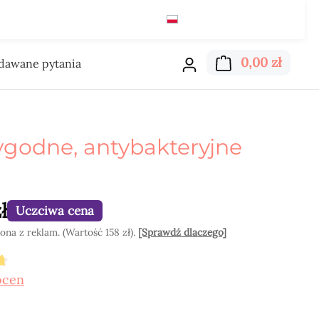
Polski
zł
Czytaj
Koszyk
0,00 zł
adawane pytania
ygodne, antybakteryjne
ł
Uczciwa cena
na z reklam. (Wartość 158 zł).
[Sprawdź dlaczego]
cena 4.84 z 5 gwiazdek
ocen
z