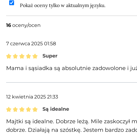
Pokaż oceny tylko w aktualnym języku.
16
oceny/ocen
7 czerwca 2025 01:58
Super
Recenzja z oceną 5 spośród 5 gwiazdek
Mama i sąsiadka są absolutnie zadowolone i już
12 kwietnia 2025 21:33
Są idealne
Recenzja z oceną 5 spośród 5 gwiazdek
Majtki są idealne. Dobrze leżą. Mile zaskoczył
dobrze. Działają na szóstkę. Jestem bardzo za