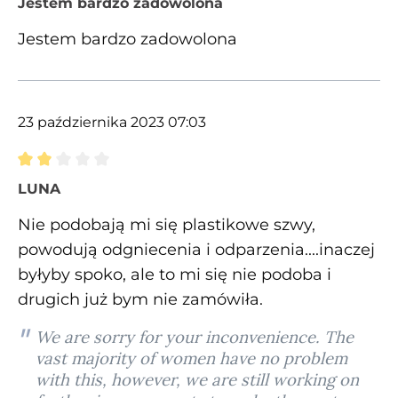
Jestem bardzo zadowolona
Jestem bardzo zadowolona
23 października 2023 07:03
Recenzja z oceną 2 spośród 5 gwiazdek
LUNA
Nie podobają mi się plastikowe szwy,
powodują odgniecenia i odparzenia....inaczej
byłyby spoko, ale to mi się nie podoba i
drugich już bym nie zamówiła.
We are sorry for your inconvenience. The
vast majority of women have no problem
with this, however, we are still working on