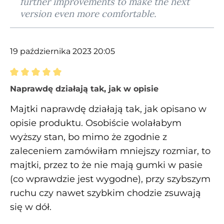
further improvements to make the next
version even more comfortable.
19 października 2023 20:05
Recenzja z oceną 5 spośród 5 gwiazdek
Naprawdę działają tak, jak w opisie
Majtki naprawdę działają tak, jak opisano w
opisie produktu. Osobiście wolałabym
wyższy stan, bo mimo że zgodnie z
zaleceniem zamówiłam mniejszy rozmiar, to
majtki, przez to że nie mają gumki w pasie
(co wprawdzie jest wygodne), przy szybszym
ruchu czy nawet szybkim chodzie zsuwają
się w dół.