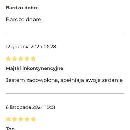
Recenzja z oceną 5 spośród 5 gwiazdek
Bardzo dobre
Bardzo dobre.
12 grudnia 2024 06:28
Recenzja z oceną 5 spośród 5 gwiazdek
Majtki inkontynencyjne
Jestem zadowolona, spełniają swoje zadanie
6 listopada 2024 10:31
Recenzja z oceną 5 spośród 5 gwiazdek
Top