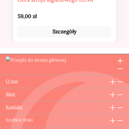
Cena regularna:
59,00 zł
Szczegóły
O nas
Blog
Kontakt
Szybkie linki