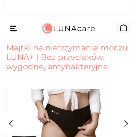
🌙 Pieniądze na reklamę daliśmy
Przejdź do głównej zawartości
Czytaj
Tobie.
Kos
Majtki na nietrzymanie moczu
LUNA+ | Bez przecieków,
wygodne, antybakteryjne
Pomiń galerię zdjęć