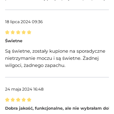
18 lipca 2024 09:36
Recenzja z oceną 5 spośród 5 gwiazdek
Świetne
Są świetne, zostały kupione na sporadyczne
nietrzymanie moczu i są świetne. Żadnej
wilgoci, żadnego zapachu.
24 maja 2024 16:48
Recenzja z oceną 5 spośród 5 gwiazdek
Dobra jakość, funkcjonalne, ale nie wybrałam dob