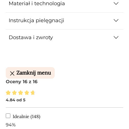
Materiał i technologia
Instrukcja pielęgnacji
Dostawa i zwroty
Zamknij menu
Oceny 16 z 16
4.84 od 5
Średnia ocena 4.84 z 5 gwiazdek
Idealnie (148)
94%