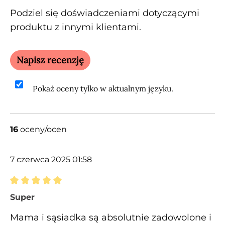
Podziel się doświadczeniami dotyczącymi
produktu z innymi klientami.
Napisz recenzję
Pokaż oceny tylko w aktualnym języku.
16
oceny/ocen
7 czerwca 2025 01:58
Recenzja z oceną 5 spośród 5 gwiazdek
Super
Mama i sąsiadka są absolutnie zadowolone i