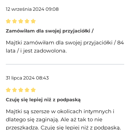
12 września 2024 09:08
Recenzja z oceną 5 spośród 5 gwiazdek
Zamówiłam dla swojej przyjaciółki /
Majtki zamówiłam dla swojej przyjaciółki / 84
lata / i jest zadowolona.
31 lipca 2024 08:43
Recenzja z oceną 5 spośród 5 gwiazdek
Czuję się lepiej niż z podpaską
Majtki są szersze w okolicach intymnych i
dlatego się zaginają. Ale aż tak to nie
przeszkadza. Czuję się lepiej niż z podpaską.