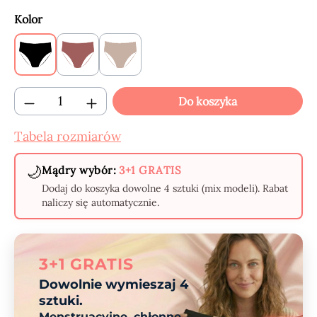
Wybierz
Kolor
Black
Claret
Beige
(Ta opcja jest obecnie niedostępna.)
Ilość produktu: Wprowadź żądaną ilość lub
Do koszyka
Tabela rozmiarów
🌙
Mądry wybór:
3+1 GRATIS
Dodaj do koszyka dowolne 4 sztuki (mix modeli). Rabat
naliczy się automatycznie.
3+1 GRATIS
Dowolnie wymieszaj 4
sztuki.
Menstruacyjne, chłonne,