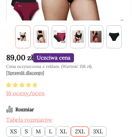
89,00 zł
Uczciwa cena
Cena oczyszczona z reklam. (Wartość 158 zł).
[Sprawdź dlaczego]
Średnia ocena 4.84 z 5 gwiazdek
16 oceny/ocen
Wybierz
Rozmiar
Tabela rozmiarów
XS
S
M
L
XL
2XL
3XL