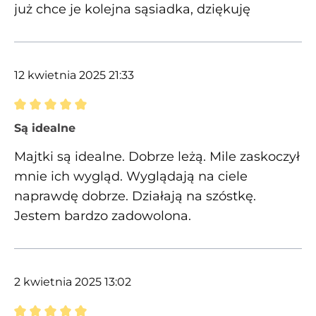
już chce je kolejna sąsiadka, dziękuję
12 kwietnia 2025 21:33
Recenzja z oceną 5 spośród 5 gwiazdek
Są idealne
Majtki są idealne. Dobrze leżą. Mile zaskoczył
mnie ich wygląd. Wyglądają na ciele
naprawdę dobrze. Działają na szóstkę.
Jestem bardzo zadowolona.
2 kwietnia 2025 13:02