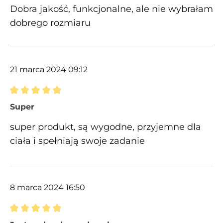
Dobra jakość, funkcjonalne, ale nie wybrałam
dobrego rozmiaru
21 marca 2024 09:12
Recenzja z oceną 5 spośród 5 gwiazdek
Super
super produkt, są wygodne, przyjemne dla
ciała i spełniają swoje zadanie
8 marca 2024 16:50
Recenzja z oceną 5 spośród 5 gwiazdek