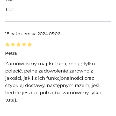
Top
18 października 2024 05:06
Recenzja z oceną 5 spośród 5 gwiazdek
Petra
Zamówiliśmy majtki Luna, mogę tylko
polecić, pełne zadowolenie zarówno z
jakości, jak i z ich funkcjonalności oraz
szybkiej dostawy, następnym razem, jeśli
będzie jeszcze potrzeba, zamówimy tylko
tutaj.