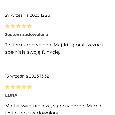
27 września 2023 12:28
Recenzja z oceną 5 spośród 5 gwiazdek
Jestem zadowolona
Jestem zadowolona. Majtki są praktyczne i
spełniają swoją funkcję.
13 września 2023 13:32
Recenzja z oceną 5 spośród 5 gwiazdek
LUNA
Majtki świetnie leżą, są przyjemne. Mama
jest bardzo zadowolona.