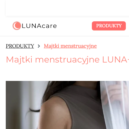
zejdź do głównej zawartości
Przejdź do wyszukiwania
Przejdź do głównej nawigacji
🌙
PRODUKTY
PRODUKTY
Majtki menstruacyjne
Majtki menstruacyjne LUNA
Pomiń galerię zdjęć