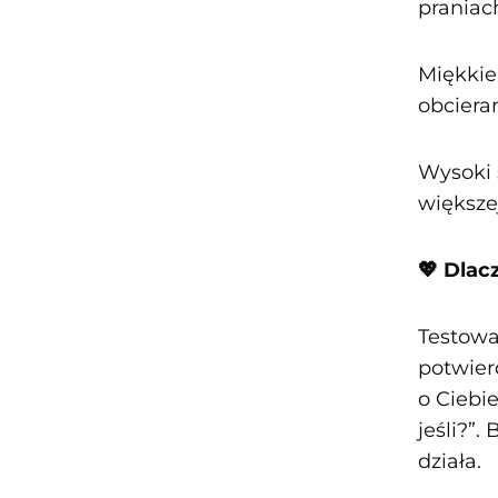
praniac
Miękkie
obciera
Wysoki s
większe
💖 Dla
Testowa
potwier
o Ciebi
jeśli?”.
działa.