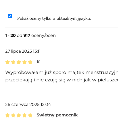
Pokaż oceny tylko w aktualnym języku.
1
-
20
od
917
oceny/ocen
27 lipca 2025 13:11
K
Recenzja z oceną 5 spośród 5 gwiazdek
Wypróbowałam już sporo majtek menstruacyjny
przeciekają i nie czuję się w nich jak w pieluszc
26 czerwca 2025 12:04
Świetny pomocnik