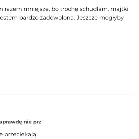
ym razem mniejsze, bo trochę schudłam, majtki
y, jestem bardzo zadowolona. Jeszcze mogłyby
naprawdę nie przeciekają
e przeciekają