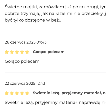
Recenzja z oceną 5 spośród 5 gwiazdek
Świetne majtki, zamówiłam już po raz drugi, t
dobrze trzymają, jak na razie mi nie przeciekł
być tylko dostępne w beżu.
26 czerwca 2025 07:43
Gorąco polecam
Recenzja z oceną 5 spośród 5 gwiazdek
Gorąco polecam
22 czerwca 2025 12:43
Świetnie leżą, przyjemny materiał, 
Recenzja z oceną 5 spośród 5 gwiazdek
Świetnie leżą, przyjemny materiał, naprawdę ni