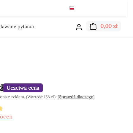
Polski
zł
Czytaj
Koszyk
0,00 zł
adawane pytania
ł
Uczciwa cena
na z reklam. (Wartość 158 zł).
[Sprawdź dlaczego]
cena 4.8 z 5 gwiazdek
/ocen
z