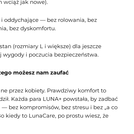
h wciąż jak nowe).
 i oddychające — bez rolowania, bez
nia, bez dyskomfortu.
tan (rozmiary L i większe) dla jeszcze
j wygody i poczucia bezpieczeństwa.
czego możesz nam zaufać
ne przez kobiety. Prawdziwy komfort to
dził. Każda para LUNA+ powstała, by zadbać
e — bez kompromisów, bez stresu i bez „a co
 Bo kiedy to LunaCare, po prostu wiesz, że