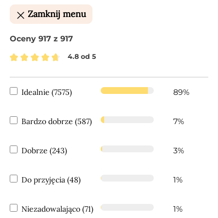
Zamknij menu
Oceny 917 z 917
4.8 od 5
Średnia ocena 4.8 z 5 gwiazdek
Idealnie (7575)
89%
Bardzo dobrze (587)
7%
Dobrze (243)
3%
Do przyjęcia (48)
1%
Niezadowalająco (71)
1%