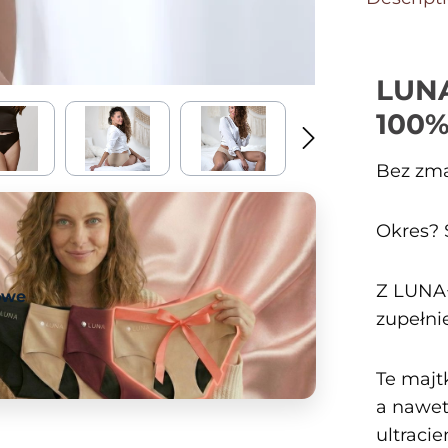
LUNA
100%
Bez zma
Okres? 
Z LUNA+
owe
zupełnie
Te majt
a nawet
ultraci