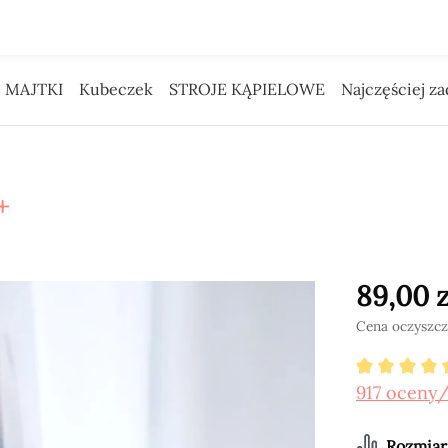
 Pieniądze na reklamę daliśmy Tobie.
MAJTKI
Kubeczek
STROJE KĄPIELOWE
Najczęściej z
+
89,00 z
Cena oczyszczo
Średnia o
917 oceny
Wybier
Rozmiar