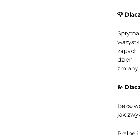
💡 Dlac
Sprytna
wszystk
zapach i
dzień — 
zmiany
💫 Dlac
Bezszwo
jak zwyk
Pralne 