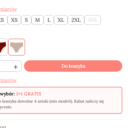
zmiarów
XS
XS
S
M
L
XL
2XL
3XL
(Ta opcja jest ob
Claret
Beige
oduktu: Wprowadź żądaną ilość lub użyj p
Do koszyka
zmiarów
wybór:
3+1 GRATIS
 koszyka dowolne 4 sztuki (mix modeli). Rabat naliczy się
ycznie.
ion