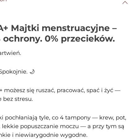
+ Majtki menstruacyjne –
 ochrony. 0% przecieków.
rtwień.
Spokojnie. 🌙
 możesz się ruszać, pracować, spać i żyć —
 bez stresu.
ki pochłaniają tyle, co 4 tampony — krew, pot,
 lekkie popuszczanie moczu — a przy tym są
enkie i niewiarygodnie wygodne.