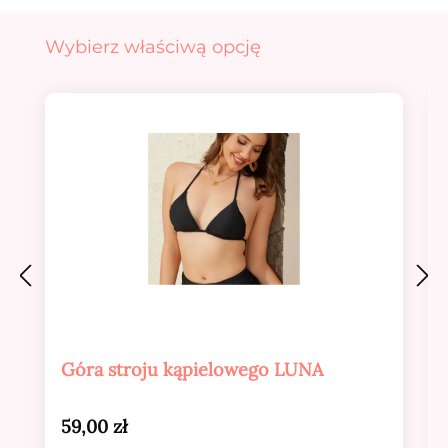
Pomiń galerię produktów
Wybierz właściwą opcję
Góra stroju kąpielowego LUNA
Cena regularna:
59,00 zł