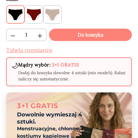
Black
Claret
Beige
Ilość produktu: Wprowadź żądaną ilość lub
Do koszyka
Tabela rozmiarów
🌙
Mądry wybór:
3+1 GRATIS
Dodaj do koszyka dowolne 4 sztuki (mix modeli). Rabat
naliczy się automatycznie.
3+1 GRATIS
Dowolnie wymieszaj 4
sztuki.
Menstruacyjne, chłonne,
kostiumy kąpielowe ...