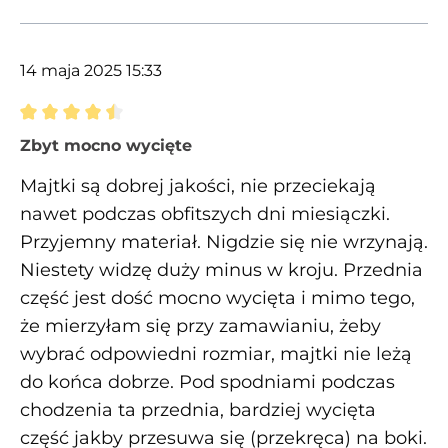
14 maja 2025 15:33
Recenzja z oceną 4.5 spośród 5 gwiazdek
Zbyt mocno wycięte
Majtki są dobrej jakości, nie przeciekają
nawet podczas obfitszych dni miesiączki.
Przyjemny materiał. Nigdzie się nie wrzynają.
Niestety widzę duży minus w kroju. Przednia
część jest dość mocno wycięta i mimo tego,
że mierzyłam się przy zamawianiu, żeby
wybrać odpowiedni rozmiar, majtki nie leżą
do końca dobrze. Pod spodniami podczas
chodzenia ta przednia, bardziej wycięta
część jakby przesuwa się (przekręca) na boki.