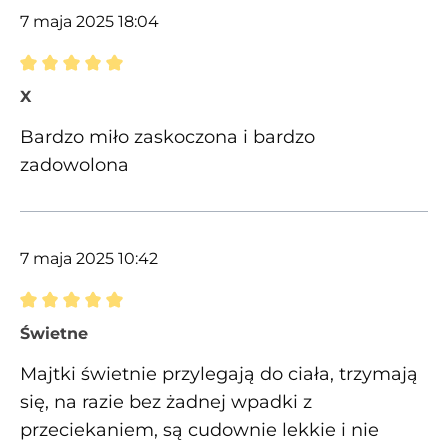
7 maja 2025 18:04
Recenzja z oceną 5 spośród 5 gwiazdek
X
Bardzo miło zaskoczona i bardzo
zadowolona
7 maja 2025 10:42
Recenzja z oceną 5 spośród 5 gwiazdek
Świetne
Majtki świetnie przylegają do ciała, trzymają
się, na razie bez żadnej wpadki z
przeciekaniem, są cudownie lekkie i nie