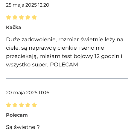
25 maja 2025 12:20
Recenzja z oceną 5 spośród 5 gwiazdek
Kačka
Duże zadowolenie, rozmiar świetnie leży na
ciele, są naprawdę cienkie i serio nie
przeciekają, miałam test bojowy 12 godzin i
wszystko super, POLECAM
20 maja 2025 11:06
Recenzja z oceną 5 spośród 5 gwiazdek
Polecam
Są świetne ?