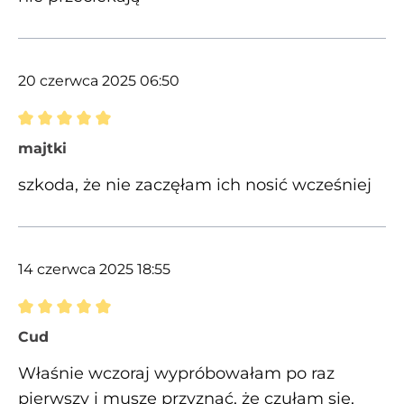
20 czerwca 2025 06:50
Recenzja z oceną 5 spośród 5 gwiazdek
majtki
szkoda, że nie zaczęłam ich nosić wcześniej
14 czerwca 2025 18:55
Recenzja z oceną 5 spośród 5 gwiazdek
Cud
Właśnie wczoraj wypróbowałam po raz
pierwszy i muszę przyznać, że czułam się,