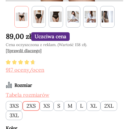
89,00 zł
Uczciwa cena
Cena oczyszczona z reklam. (Wartość 158 zł).
[Sprawdź dlaczego]
Średnia ocena 4.8 z 5 gwiazdek
917 oceny/ocen
Wybierz
Rozmiar
Tabela rozmiarów
3XS
2XS
XS
S
M
L
XL
2XL
3XL
Wybierz
Kolor