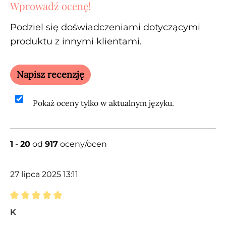
Wprowadź ocenę!
Podziel się doświadczeniami dotyczącymi
produktu z innymi klientami.
Napisz recenzję
Pokaż oceny tylko w aktualnym języku.
1
-
20
od
917
oceny/ocen
27 lipca 2025 13:11
Recenzja z oceną 5 spośród 5 gwiazdek
K