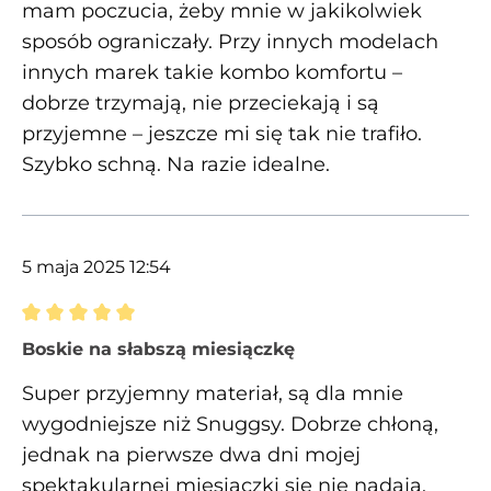
mam poczucia, żeby mnie w jakikolwiek
sposób ograniczały. Przy innych modelach
innych marek takie kombo komfortu –
dobrze trzymają, nie przeciekają i są
przyjemne – jeszcze mi się tak nie trafiło.
Szybko schną. Na razie idealne.
5 maja 2025 12:54
Recenzja z oceną 5 spośród 5 gwiazdek
Boskie na słabszą miesiączkę
Super przyjemny materiał, są dla mnie
wygodniejsze niż Snuggsy. Dobrze chłoną,
jednak na pierwsze dwa dni mojej
spektakularnej miesiączki się nie nadają.