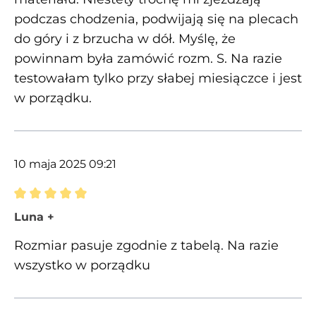
podczas chodzenia, podwijają się na plecach
do góry i z brzucha w dół. Myślę, że
powinnam była zamówić rozm. S. Na razie
testowałam tylko przy słabej miesiączce i jest
w porządku.
10 maja 2025 09:21
Recenzja z oceną 5 spośród 5 gwiazdek
Luna +
Rozmiar pasuje zgodnie z tabelą. Na razie
wszystko w porządku