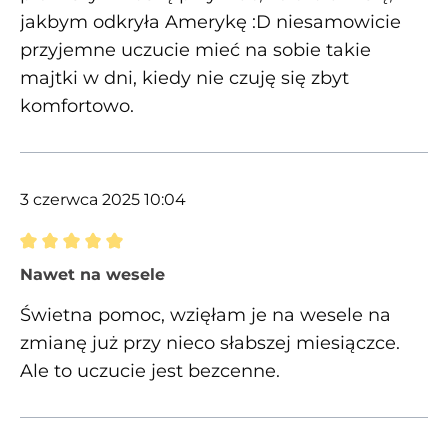
jakbym odkryła Amerykę :D niesamowicie
przyjemne uczucie mieć na sobie takie
majtki w dni, kiedy nie czuję się zbyt
komfortowo.
3 czerwca 2025 10:04
Recenzja z oceną 5 spośród 5 gwiazdek
Nawet na wesele
Świetna pomoc, wzięłam je na wesele na
zmianę już przy nieco słabszej miesiączce.
Ale to uczucie jest bezcenne.