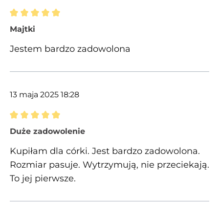
Recenzja z oceną 5 spośród 5 gwiazdek
Majtki
Jestem bardzo zadowolona
13 maja 2025 18:28
Recenzja z oceną 5 spośród 5 gwiazdek
Duże zadowolenie
Kupiłam dla córki. Jest bardzo zadowolona.
Rozmiar pasuje. Wytrzymują, nie przeciekają.
To jej pierwsze.