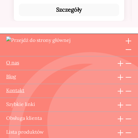
Szczegóły
O nas
Blog
Kontakt
Szybkie linki
Obsługa klienta
Lista produktów