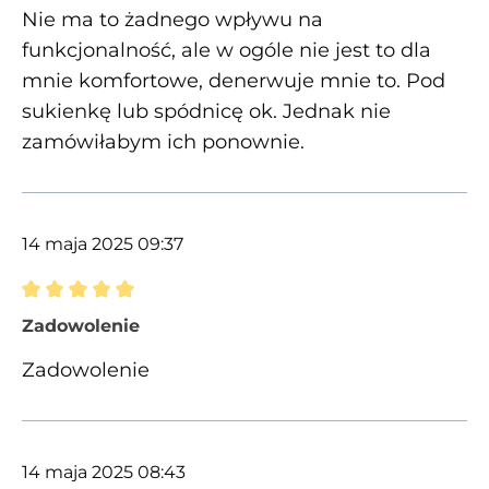
Nie ma to żadnego wpływu na
funkcjonalność, ale w ogóle nie jest to dla
mnie komfortowe, denerwuje mnie to. Pod
sukienkę lub spódnicę ok. Jednak nie
zamówiłabym ich ponownie.
14 maja 2025 09:37
Recenzja z oceną 5 spośród 5 gwiazdek
Zadowolenie
Zadowolenie
14 maja 2025 08:43