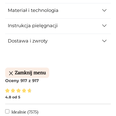
Materiał i technologia
Instrukcja pielęgnacji
Dostawa i zwroty
Zamknij menu
Oceny 917 z 917
4.8 od 5
Średnia ocena 4.8 z 5 gwiazdek
Idealnie (7575)