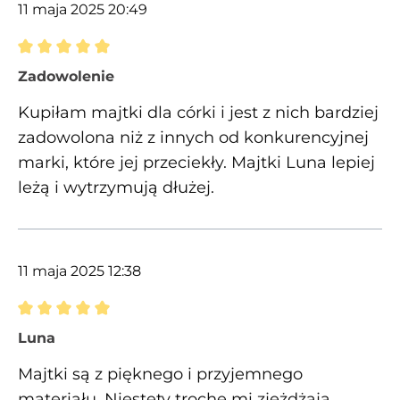
11 maja 2025 20:49
Recenzja z oceną 5 spośród 5 gwiazdek
Zadowolenie
Kupiłam majtki dla córki i jest z nich bardziej
zadowolona niż z innych od konkurencyjnej
marki, które jej przeciekły. Majtki Luna lepiej
leżą i wytrzymują dłużej.
11 maja 2025 12:38
Recenzja z oceną 5 spośród 5 gwiazdek
Luna
Majtki są z pięknego i przyjemnego
materiału. Niestety trochę mi zjeżdżają