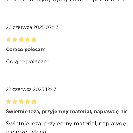
26 czerwca 2025 07:43
Recenzja z oceną 5 spośród 5 gwiazdek
Gorąco polecam
Gorąco polecam
22 czerwca 2025 12:43
Recenzja z oceną 5 spośród 5 gwiazdek
Świetnie leżą, przyjemny materiał, naprawdę nie p
Świetnie leżą, przyjemny materiał, naprawdę
nie przeciekają