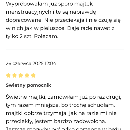
Wypróbowałam już sporo majtek
menstruacyjnych i te są naprawdę
dopracowane. Nie przeciekają i nie czuję się
w nich jak w pieluszce. Daję radę nawet z
tylko 2 szt. Polecam.
26 czerwca 2025 12:04
Recenzja z oceną 5 spośród 5 gwiazdek
Świetny pomocnik
Świetne majtki, zamówiłam już po raz drugi,
tym razem mniejsze, bo trochę schudłam,
majtki dobrze trzymają, jak na razie mi nie
przeciekły, jestem bardzo zadowolona.
Jeszcze mogłyby być tylko dostępne w beżu.