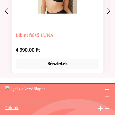
Bikini felső LUNA
Normál ár:
4 990,00 Ft
Részletek
Rólunk