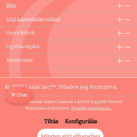
Blog
Lépj kapcsolatba velünk
Gyors linkek
Ügyfélszolgálat
Terméklista
© 2025 LunaCare™. Minden jog fenntartva.
💬 Chat
Ez a weboldal sütiket használ a lehető legjobb élmény
biztosítása érdekében.
További információ...
Tiltás
Konfigurálás
Minden süti elfogadása