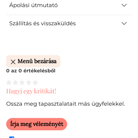
Ápolási útmutató
Szállítás és visszaküldés
Menü bezárása
0 az 0 értékelésből
Hagyj egy kritikát!
Átlagos értékelés 0 a 5 csillagból
Ossza meg tapasztalatait más ügyfelekkel.
Írja meg véleményét