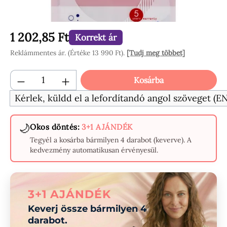
1 202,85 Ft
Korrekt ár
Reklámmentes ár. (Értéke 13 990 Ft).
[Tudj meg többet]
Termékmennyiség: Adja meg a kívánt menn
Kosárba
Kérlek, küldd el a lefordítandó angol szöveget 
🌙
Okos döntés:
3+1 AJÁNDÉK
Tegyél a kosárba bármilyen 4 darabot (keverve). A
kedvezmény automatikusan érvényesül.
3+1 AJÁNDÉK
Keverj össze bármilyen 4
darabot.