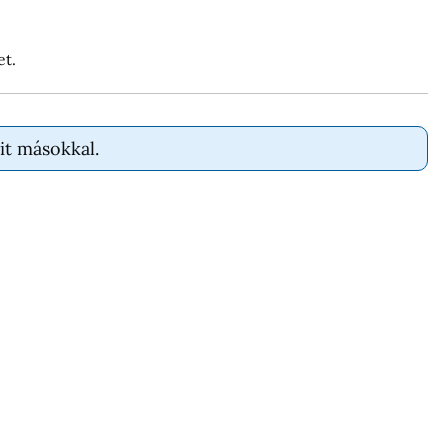
et.
it másokkal.