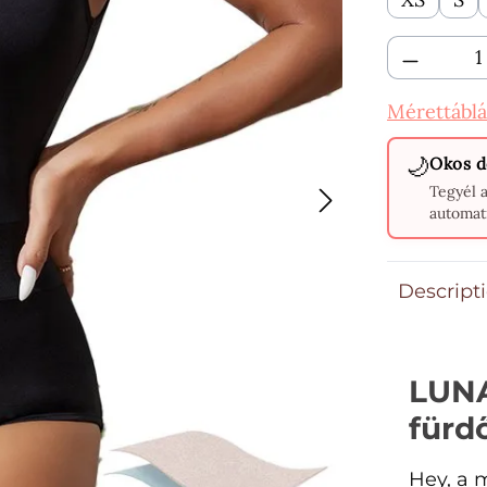
Termékm
Mérettáblá
🌙
Okos d
Tegyél 
automat
Descript
LUNA
fürd
Hey, a 