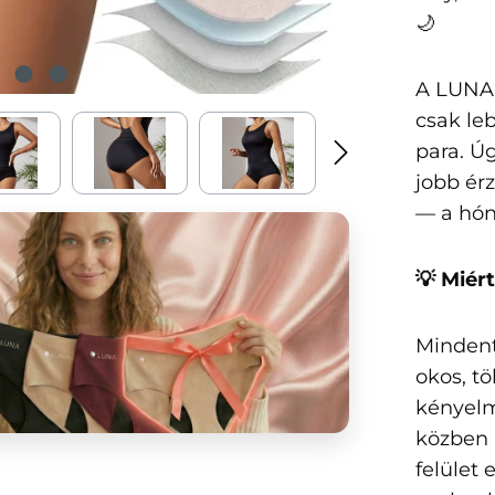
🌙
A LUNA 
csak le
para. Ú
jobb ér
— a hón
💡 Miér
Mindent
okos, t
kényelm
közben i
felület 