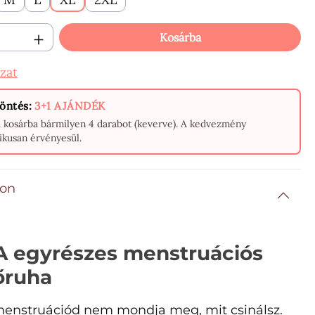
ennyiség: Adja meg a kívánt mennyisége
Kosárba
zat
öntés:
3+1 AJÁNDÉK
a kosárba bármilyen 4 darabot (keverve). A kedvezmény
ikusan érvényesül.
ion
 egyrészes menstruációs
őruha
menstruációd nem mondja meg, mit csinálsz.