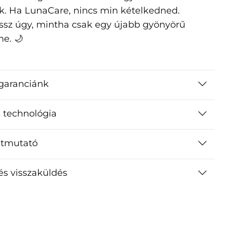
. Ha LunaCare, nincs min kételkedned.
Ússz úgy, mintha csak egy újabb gyönyörű
ne. 🌙
garanciánk
 technológia
útmutató
 és visszaküldés