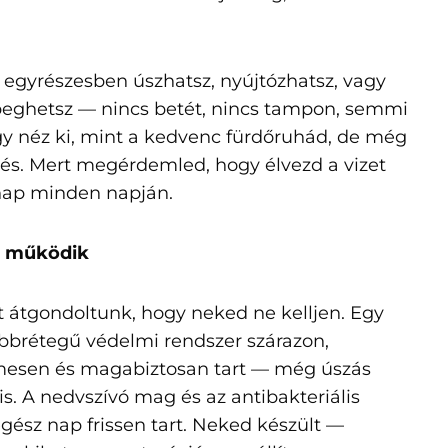
egyrészesben úszhatsz, nyújtózhatsz, vagy
beghetsz — nincs betét, nincs tampon, semmi
gy néz ki, mint a kedvenc fürdőruhád, de még
zés. Mert megérdemled, hogy élvezd a vizet
ap minden napján.
t működik
 átgondoltunk, hogy neked ne kelljen. Egy
öbbrétegű védelmi rendszer szárazon,
esen és magabiztosan tart — még úszás
s. A nedvszívó mag és az antibakteriális
egész nap frissen tart. Neked készült —