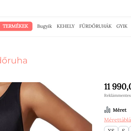
 reklámpénzt neked adtuk.
TERMÉKEK
Bugyik
KEHELY
FÜRDŐRUHÁK
GYIK
dőruha
11 990,
Reklámmentes á
Válassz
Méret
Mérettáblá
XS
S