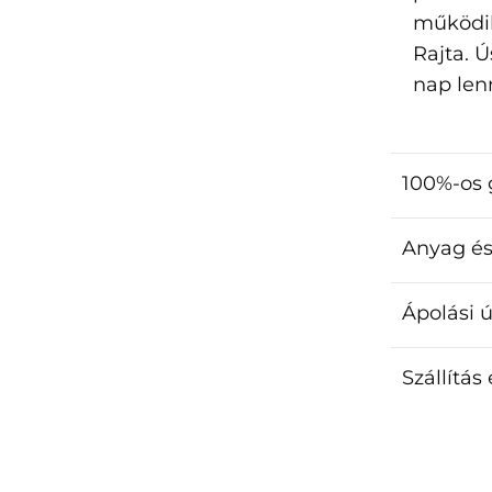
működik
Rajta. 
nap len
100%-os 
Anyag és
Ápolási 
Szállítás