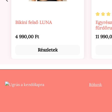
Átlagos
Bikini felső LUNA
Egyrész
fürdőr
Normál ár:
Normál 
4 990,00 Ft
11 990,0
Részletek
Rólunk