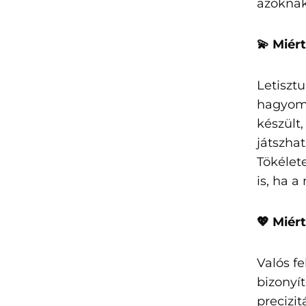
azoknak
💫 Miér
Letisztu
hagyomá
készült
játszhat
Tökélet
is, ha 
💖 Miér
Valós f
bizonyí
precizit