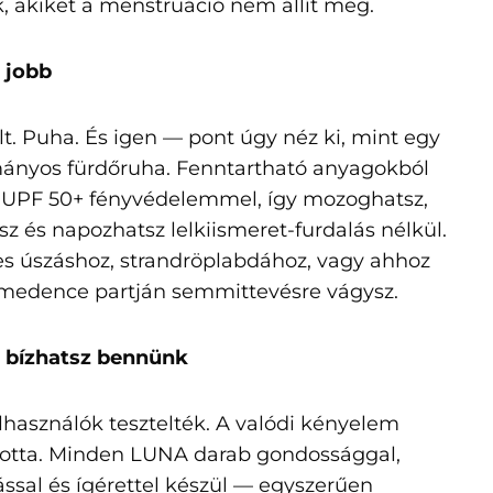
, akiket a menstruáció nem állít meg.
t jobb
lt. Puha. És igen — pont úgy néz ki, mint egy
nyos fürdőruha. Fenntartható anyagokból
, UPF 50+ fényvédelemmel, így mozoghatsz,
sz és napozhatsz lelkiismeret-furdalás nélkül.
es úszáshoz, strandröplabdához, vagy ahhoz
a medence partján semmittevésre vágysz.
t bízhatsz bennünk
elhasználók tesztelték. A valódi kényelem
totta. Minden LUNA darab gondossággal,
ással és ígérettel készül — egyszerűen