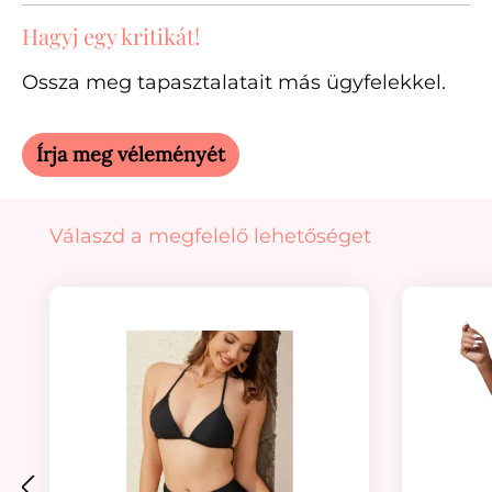
Hagyj egy kritikát!
Ossza meg tapasztalatait más ügyfelekkel.
Írja meg véleményét
Termékgaléria kihagyása
Válaszd a megfelelő lehetőséget