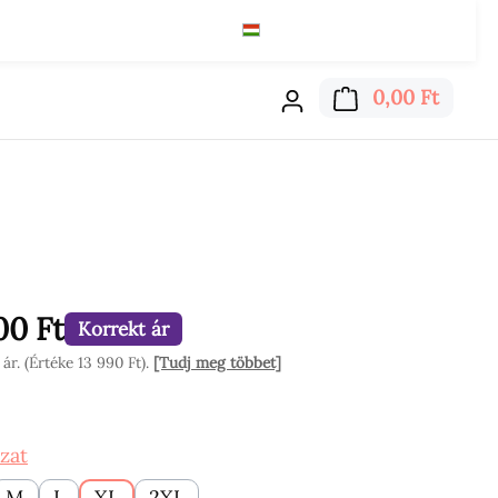
Magyar
Ft
Olvass tovább
A bevá
0,00 Ft
00 Ft
Korrekt ár
r. (Értéke 13 990 Ft).
[Tudj meg többet]
on
zat
M
L
XL
2XL