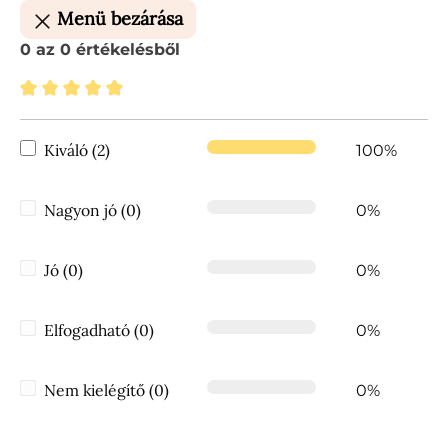
Menü bezárása
0 az 0 értékelésből
Átlagos értékelés 5 a 5 csillagból
Kiváló (2)
100%
Nagyon jó (0)
0%
Jó (0)
0%
Elfogadható (0)
0%
Nem kielégítő (0)
0%