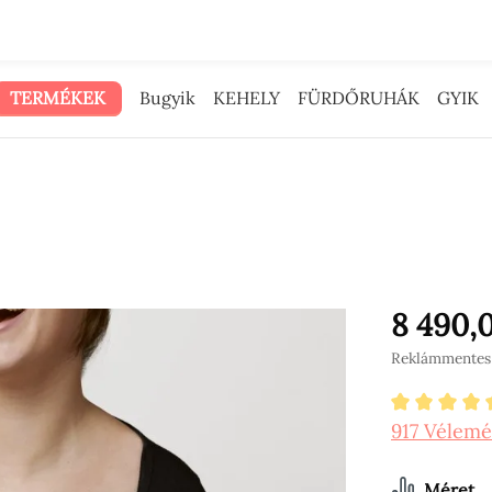
 reklámpénzt neked adtuk.
TERMÉKEK
Bugyik
KEHELY
FÜRDŐRUHÁK
GYIK
8 490,
Reklámmentes á
Átlagos ér
917 Vélem
Válassz
Méret