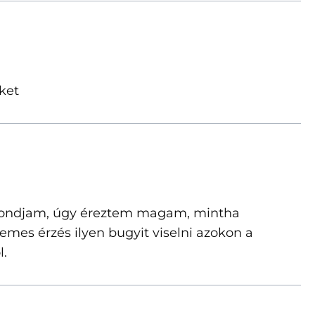
ket
l mondjam, úgy éreztem magam, mintha
emes érzés ilyen bugyit viselni azokon a
l.