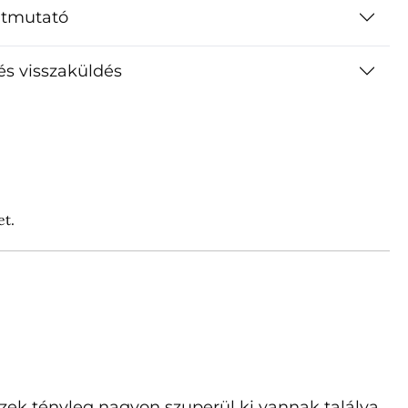
útmutató
 és visszaküldés
et.
zek tényleg nagyon szuperül ki vannak találva.