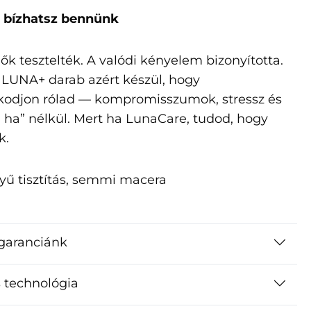
t bízhatsz bennünk
ők tesztelték. A valódi kényelem bizonyította.
LUNA+ darab azért készül, hogy
odjon rólad — kompromisszumok, stressz és
, ha” nélkül. Mert ha LunaCare, tudod, hogy
k.
yű tisztítás, semmi macera
garanciánk
 technológia