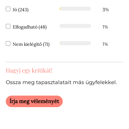
Jó (243)
3%
Elfogadható (48)
1%
Nem kielégítő (71)
1%
Hagyj egy kritikát!
Ossza meg tapasztalatait más ügyfelekkel.
Írja meg véleményét