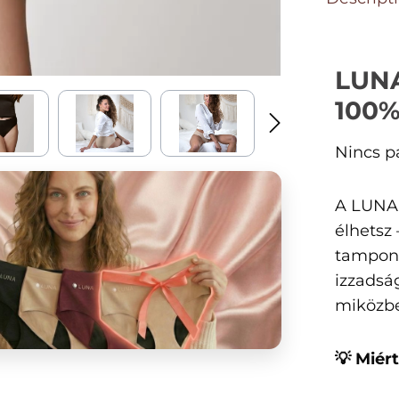
LUNA
100%
Nincs pa
A LUNA+
élhetsz
tamponn
izzadsá
miközbe
💡 Mié