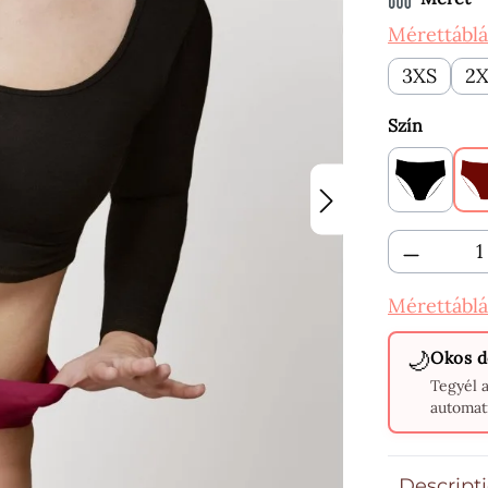
Mérettáblá
3XS
2
Válasszon
Szín
Black
Termékm
Mérettáblá
🌙
Okos d
Tegyél 
automat
Descript