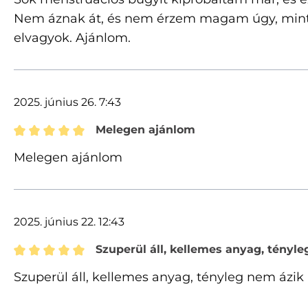
Nem áznak át, és nem érzem magam úgy, mintha
elvagyok. Ajánlom.
2025. június 26. 7:43
Melegen ajánlom
Értékelés 5 of 5 csillagok besorolásával
Melegen ajánlom
2025. június 22. 12:43
Szuperül áll, kellemes anyag, tényle
Értékelés 5 of 5 csillagok besorolásával
Szuperül áll, kellemes anyag, tényleg nem ázik 