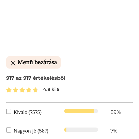
Menü bezárása
917 az 917 értékelésből
4.8 ki 5
Átlagos értékelés 4.8 a 5 csillagból
Kiváló (7575)
89%
Nagyon jó (587)
7%