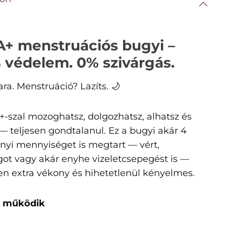
+ menstruációs bugyi –
 védelem. 0% szivárgás.
ra. Menstruáció? Lazíts. 🌙
-szal mozoghatsz, dolgozhatsz, alhatsz és
 — teljesen gondtalanul. Ez a bugyi akár 4
yi mennyiséget is megtart — vért,
got vagy akár enyhe vizeletcsepegést is —
n extra vékony és hihetetlenül kényelmes.
rt működik