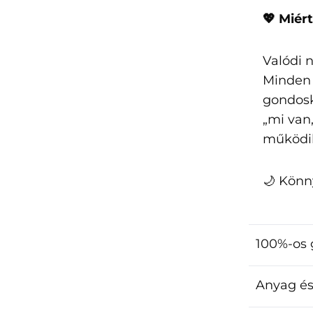
💖 Miér
Valódi n
Minden 
gondosk
„mi van
működi
🌙 Könn
100%-os 
Anyag és