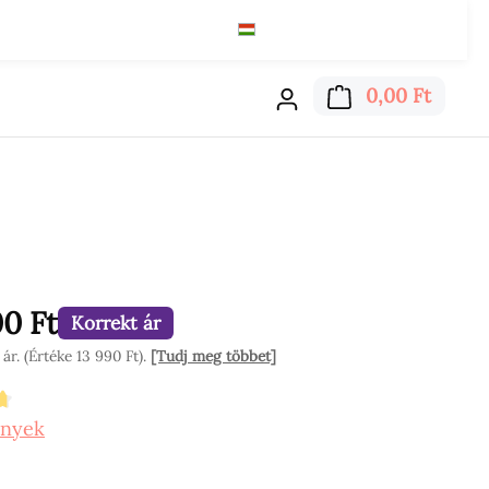
Magyar
Ft
Olvass tovább
A bevá
0,00 Ft
00 Ft
Korrekt ár
r. (Értéke 13 990 Ft).
[Tudj meg többet]
tékelés 4.8 a 5 csillagból
ények
on