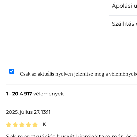
Ápolási 
Szállítás
Csak az aktuális nyelven jelenítse meg a vélemények
1
-
20
A
917
vélemények
2025. július 27. 13:11
K
Értékelés 5 of 5 csillagok besorolásával
Sok menstruációs bugyit kipróbáltam már, és e