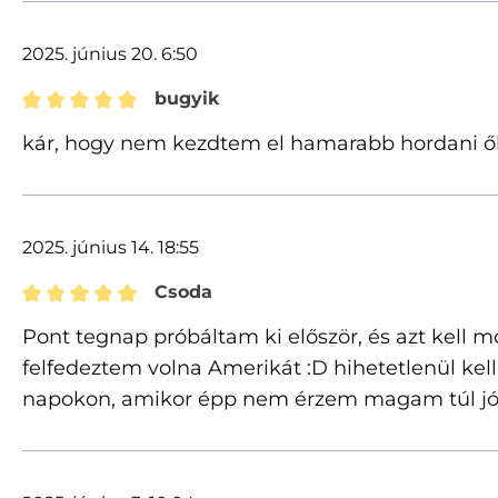
2025. június 20. 6:50
bugyik
Értékelés 5 of 5 csillagok besorolásával
kár, hogy nem kezdtem el hamarabb hordani ő
2025. június 14. 18:55
Csoda
Értékelés 5 of 5 csillagok besorolásával
Pont tegnap próbáltam ki először, és azt kel
felfedeztem volna Amerikát :D hihetetlenül kell
napokon, amikor épp nem érzem magam túl jó