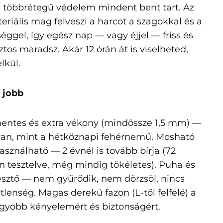
, többrétegű védelem mindent bent tart. Az
eriális mag felveszi a harcot a szagokkal és a
éggel, így egész nap — vagy éjjel — friss és
os maradsz. Akár 12 órán át is viselheted,
élkül.
t jobb
entes és extra vékony (mindössze 1,5 mm) —
yan, mint a hétköznapi fehérnemű. Mosható
asználható — 2 évnél is tovább bírja (72
 tesztelve, még mindig tökéletes). Puha és
esztő — nem gyűrődik, nem dörzsöl, nincs
lenség. Magas derekú fazon (L-től felfelé) a
yobb kényelemért és biztonságért.