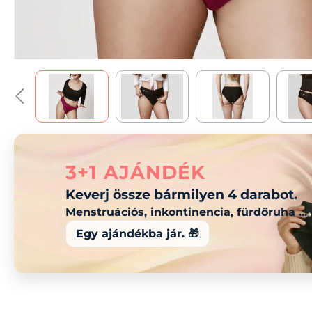
3+1 AJÁNDÉK
Keverj össze bármilyen 4 darabot.
Menstruációs, inkontinencia, fürdőruha ...
Egy ajándékba jár. 🎁