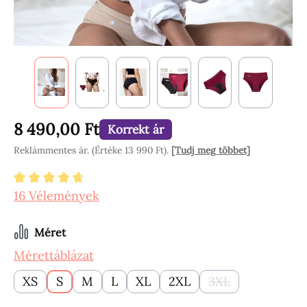
8 490,00 Ft
Korrekt ár
Reklámmentes ár. (Értéke 13 990 Ft).
[Tudj meg többet]
Átlagos értékelés 4.84 a 5 csillagból
16 Vélemények
Válasszon
Méret
Mérettáblázat
XS
S
M
L
XL
2XL
3XL
(Ez az opció jelen