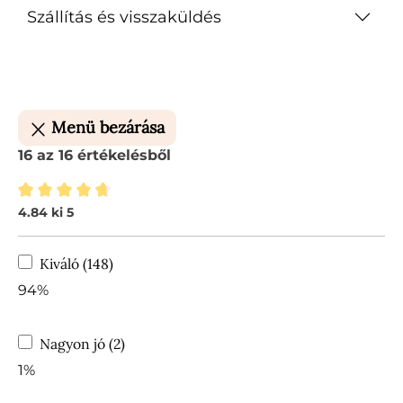
Szállítás és visszaküldés
Menü bezárása
16 az 16 értékelésből
4.84 ki 5
Átlagos értékelés 4.84 a 5 csillagból
Kiváló (148)
94%
Nagyon jó (2)
1%