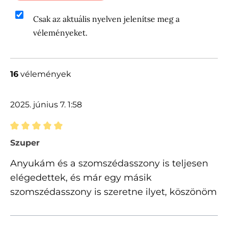
Csak az aktuális nyelven jelenítse meg a
véleményeket.
16
vélemények
2025. június 7. 1:58
Értékelés 5 of 5 csillagok besorolásával
Szuper
Anyukám és a szomszédasszony is teljesen
elégedettek, és már egy másik
szomszédasszony is szeretne ilyet, köszönöm