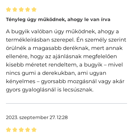
Értékelés 5 of 5 csillagok besorolásával
Tényleg úgy működnek, ahogy le van írva
A bugyik valóban úgy működnek, ahogy a
termékleírásban szerepel. Én személy szerint
örülnék a magasabb deréknak, mert annak
ellenére, hogy az ajánlásnak megfelelően
kisebb méretet rendeltem, a bugyik – mivel
nincs gumi a derekukban, ami ugyan
kényelmes – gyorsabb mozgásnál vagy akár
gyors gyaloglásnál is lecsúsznak.
2023. szeptember 27. 12:28