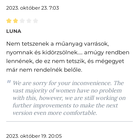
2023. október 23. 7:03
Értékelés 2 of 5 csillagok besorolásával
LUNA
Nem tetszenek a műanyag varrások,
nyomnak és kidörzsölnek.... amúgy rendben
lennének, de ez nem tetszik, és mégegyet
már nem rendelnék belőle.
We are sorry for your inconvenience. The
vast majority of women have no problem
with this, however, we are still working on
further improvements to make the next
version even more comfortable.
2023. október 19. 20:05