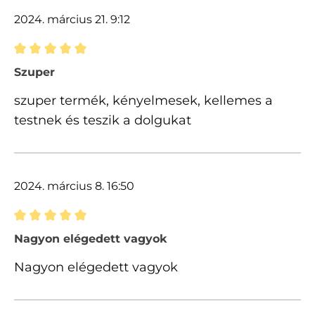
2024. március 21. 9:12
Értékelés 5 of 5 csillagok besorolásával
Szuper
szuper termék, kényelmesek, kellemes a
testnek és teszik a dolgukat
2024. március 8. 16:50
Értékelés 5 of 5 csillagok besorolásával
Nagyon elégedett vagyok
Nagyon elégedett vagyok