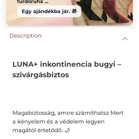
fürdőruha ...
Egy ajándékba jár. 🎁
Description
LUNA+ inkontinencia bugyi –
szivárgásbiztos
Magabiztosság, amire számíthatsz Mert
a kényelem és a védelem legyen
magától értetődő. 🌙