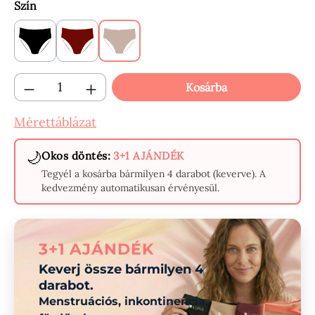
Válasszon
Szín
Black
Claret
Beige
Termékmennyiség: Adja meg a kívánt menn
Kosárba
Mérettáblázat
🌙
Okos döntés:
3+1 AJÁNDÉK
Tegyél a kosárba bármilyen 4 darabot (keverve). A
kedvezmény automatikusan érvényesül.
3+1 AJÁNDÉK
Keverj össze bármilyen 4
darabot.
Menstruációs, inkontinencia,