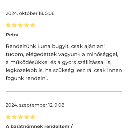
2024. október 18. 5:06
Értékelés 5 of 5 csillagok besorolásával
Petra
Rendeltünk Luna bugyit, csak ajánlani
tudom, elégedettek vagyunk a minőséggel,
a működésükkel és a gyors szállítással is,
legközelebb is, ha szükség lesz rá, csak innen
fogunk rendelni.
2024. szeptember 12. 9:08
Értékelés 5 of 5 csillagok besorolásával
A barátnőmnek rendeltem /