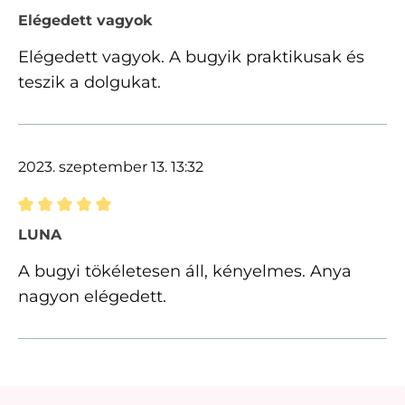
Értékelés 5 of 5 csillagok besorolásával
Elégedett vagyok
Elégedett vagyok. A bugyik praktikusak és
teszik a dolgukat.
2023. szeptember 13. 13:32
Értékelés 5 of 5 csillagok besorolásával
LUNA
A bugyi tökéletesen áll, kényelmes. Anya
nagyon elégedett.