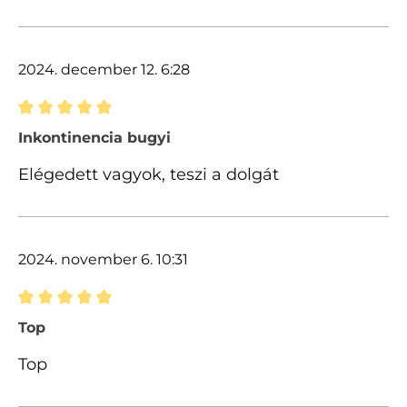
2024. december 12. 6:28
Értékelés 5 of 5 csillagok besorolásával
Inkontinencia bugyi
Elégedett vagyok, teszi a dolgát
2024. november 6. 10:31
Értékelés 5 of 5 csillagok besorolásával
Top
Top