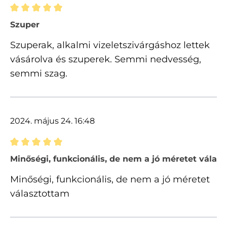
Értékelés 5 of 5 csillagok besorolásával
Szuper
Szuperak, alkalmi vizeletszivárgáshoz lettek
vásárolva és szuperek. Semmi nedvesség,
semmi szag.
2024. május 24. 16:48
Értékelés 5 of 5 csillagok besorolásával
Minőségi, funkcionális, de nem a jó méretet válas
Minőségi, funkcionális, de nem a jó méretet
választottam