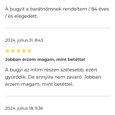
A bugyit a barátnőmnek rendeltem / 84 éves
/ és elégedett.
2024. július 31. 8:43
Értékelés 5 of 5 csillagok besorolásával
Jobban érzem magam, mint betéttel
A bugyi az intim részen szélesebb, ezért
gyűrődik. De annyira nem zavaró. Jobban
érzem magam, mint betéttel.
2024. július 18. 9:36