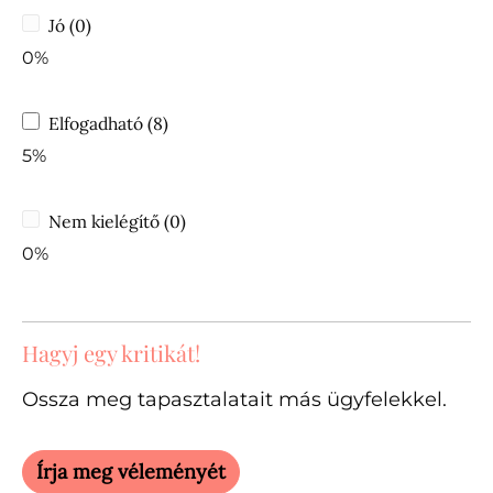
Jó (0)
0%
Elfogadható (8)
5%
Nem kielégítő (0)
0%
Hagyj egy kritikát!
Ossza meg tapasztalatait más ügyfelekkel.
Írja meg véleményét