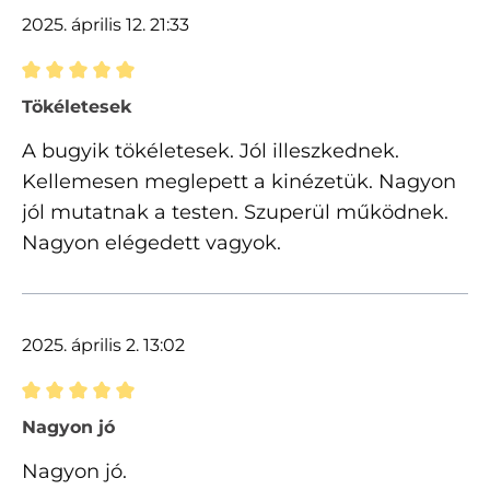
2025. április 12. 21:33
Értékelés 5 of 5 csillagok besorolásával
Tökéletesek
A bugyik tökéletesek. Jól illeszkednek.
Kellemesen meglepett a kinézetük. Nagyon
jól mutatnak a testen. Szuperül működnek.
Nagyon elégedett vagyok.
2025. április 2. 13:02
Értékelés 5 of 5 csillagok besorolásával
Nagyon jó
Nagyon jó.