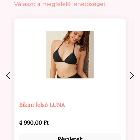
Termékgaléria kihagyása
Válaszd a megfelelő lehetőséget
Bikini felső LUNA
Normál ár:
4 990,00 Ft
Részletek