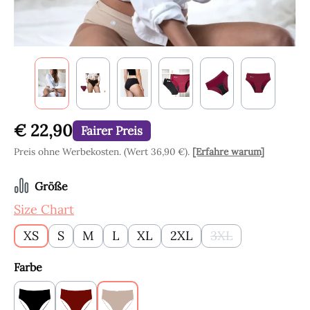
€ 22,90
Fairer Preis
Preis ohne Werbekosten. (Wert 36,90 €).
[Erfahre warum]
auswählen
Größe
Size Chart
XS
S
M
L
XL
2XL
3XL
(Diese Option ist 
auswählen
Farbe
Schwarz
Bordeauxrot
Beige