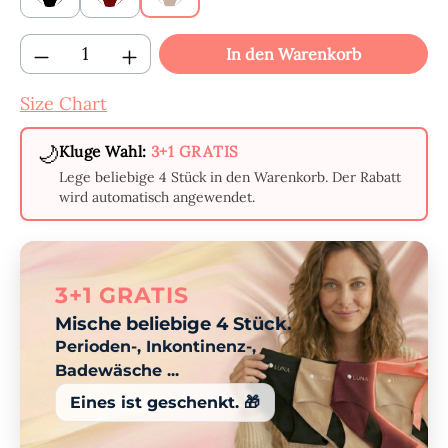
Produkt Anzahl: Gib den gewünschten Wert
In den Warenkorb
Size Chart
🌙
Kluge Wahl:
3+1 GRATIS
Lege beliebige 4 Stück in den Warenkorb. Der Rabatt
wird automatisch angewendet.
3+1 GRATIS
Mische beliebige 4 Stück.
Perioden-, Inkontinenz-,
Badewäsche ...
Eines ist geschenkt. 🎁