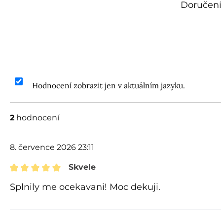
Doručení
Hodnocení zobrazit jen v aktuálním jazyku.
2
hodnocení
8. července 2026 23:11
Skvele
Recenze s hodnocením 5 z 5 hvězd
Splnily me ocekavani! Moc dekuji.