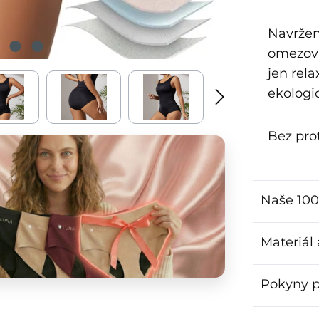
Navržené
omezova
jen rel
ekologi
Bez prot
Naše 100
Materiál
Pokyny p