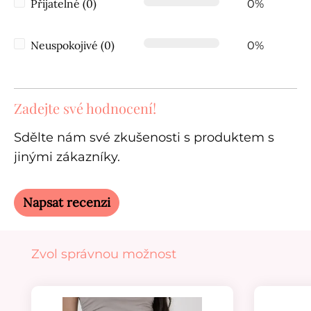
Přijatelné (0)
0%
Neuspokojivé (0)
0%
Zadejte své hodnocení!
Sdělte nám své zkušenosti s produktem s
jinými zákazníky.
Napsat recenzi
Přeskočit galerii produktů
Zvol správnou možnost