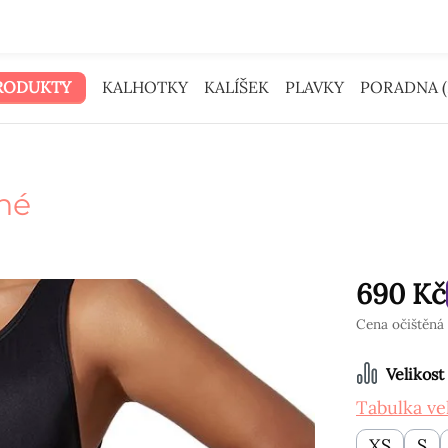
Peníze na reklamu jsme dali tobě.
RODUKTY
KALHOTKY
KALÍŠEK
PLAVKY
PORADNA (
né
690 Kč
Cena očištěná 
Vyberte
Velikost
Tabulka vel
XS
S