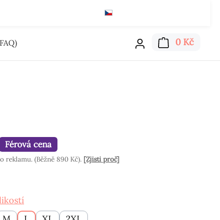
Čeština
Kč
Čti zde
Nákupn
0 Kč
FAQ)
Férová cena
o reklamu. (Běžně 890 Kč).
[Zjisti proč]
ikostí
M
L
XL
2XL