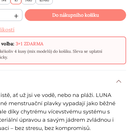
 produktu: Zadejte požadované množství
Do nákupního košíku
ikostí
 volba:
3+1 ZDARMA
akékoliv 4 kusy (mix modelů) do košíku. Sleva se uplatní
cky.
 jistě, ať už jsi ve vodě, nebo na pláži. LUNA
lné menstruační plavky vypadají jako běžné
 ale díky chytrému vícevstvému systému s
teriální úpravou a savým jádrem zvládnou i
aci – bez stresu, bez kompromisů.