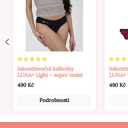
Průměrné hodnocení 5 z 5 hvězd
Průměr
Inkontinenční kalhotky
Inkonti
LUNA+ Light – super tenké
LUNA+ 
pohodln
Běžná cena:
Běžná c
490 Kč
490 Kč
Podrobnosti