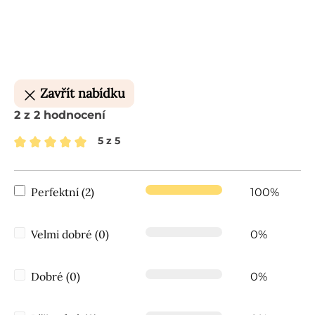
Zavřít nabídku
2 z 2 hodnocení
5 z 5
Průměrné hodnocení 5 z 5 hvězd
Perfektní (2)
100%
Velmi dobré (0)
0%
Dobré (0)
0%