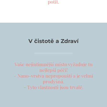
potit.
V čistotě a Zdraví
Vaše nejintimnější místo vyžaduje tu
nejlepší péči!
- Nano-vrstva nepropouští a je velmi
prodyšná.
- Tyto vlastnosti jsou trvalé.