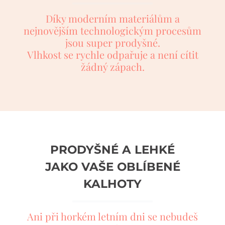
Díky moderním materiálům a
nejnovějším technologickým procesům
jsou super prodyšné.
Vlhkost se rychle odpařuje a není cítit
žádný zápach.
PRODYŠNÉ A LEHKÉ
JAKO VAŠE OBLÍBENÉ
KALHOTY
Ani při horkém letním dni se nebudeš