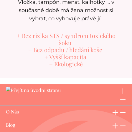
Vložka, tampón, menst. kalhotky ... v
současné době má žena možnost si
vybrat, co vyhovuje právě jí.
+ Bez rizika STS / syndrom toxického
šoku
+ Bez odpadu / hledání koše
+ Vyšší kapacita
+ Ekologické
O Nás
Blog