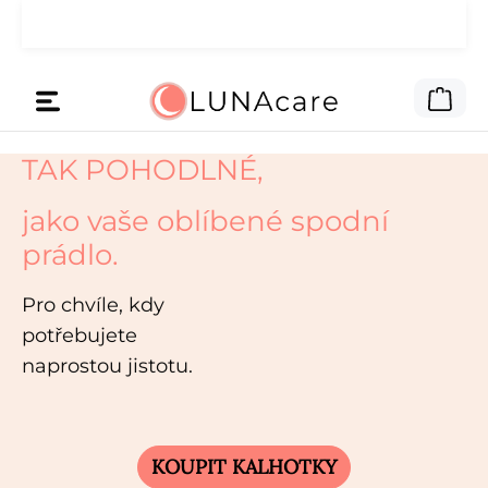
🌙 Peníze na reklamu jsme dali
Přejít na hlavní obsah
Čti zde
tobě.
Nák
TAK POHODLNÉ,
jako vaše oblíbené spodní
prádlo.
Pro chvíle, kdy
potřebujete
naprostou jistotu.
KOUPIT KALHOTKY