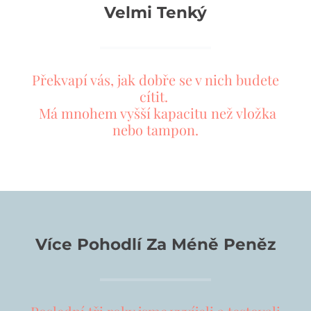
Velmi Tenký
Překvapí vás, jak dobře se v nich budete
cítit.
Má mnohem vyšší kapacitu než vložka
nebo tampon.
Více Pohodlí Za Méně Peněz