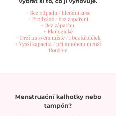
vybrat si to, co jí vyhovuje.
+ Bez odpadu / hledání koše
+ Prodyšné / bez zapaření
+ Bez zápachu
+ Ekologické
+ Drží na svém místě / i bez křidélek
+ Vyšší kapacita / při mnohem menší
tloušťce
Menstruační kalhotky nebo
tampón?