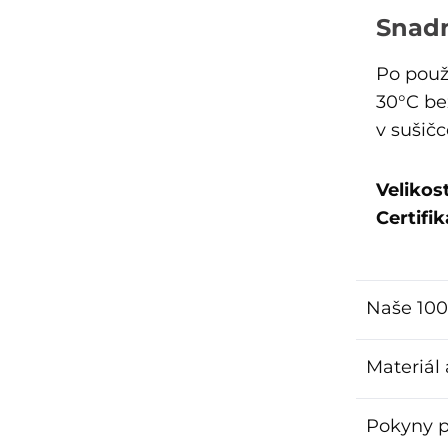
Snad
Po použ
30°C be
v sušičc
Velikost
Certifik
Naše 100
Materiál
Pokyny p