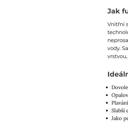
Jak f
Vnitřní 
technol
neprosa
vody. S
vrstvou
Ideáln
Dovol
Opalov
Plaván
Slabší
Jako p