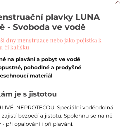
enstruační plavky LUNA
ě - Svoboda ve vodě
bší dny menstruace nebo jako pojistka k
 či kalíšku
é na plavání a pobyt ve vodě
opustné, pohodlné a prodyšné
eschnoucí materiál
ám je s jistotou
LIVÉ. NEPROTEČOU. Speciální voděodolná
zajistí bezpečí a jistotu. Spolehnu se na ně
 - při opalování i při plavání.