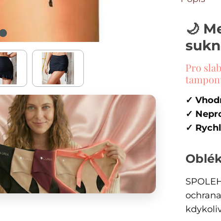
🌙 M
sukn
Pro sla
tamponu
✓ Vhodn
✓ Nepr
✓ Rychl
Oblék
SPOLEH
ochrana 
kdykoliv