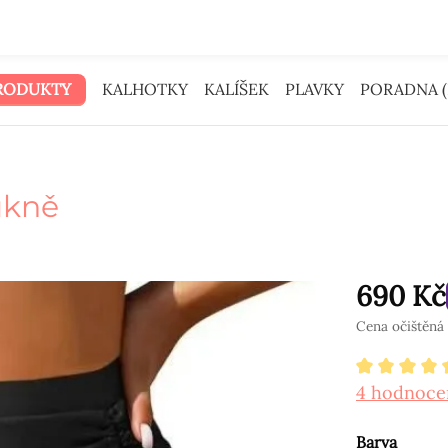
Peníze na reklamu jsme dali tobě.
RODUKTY
KALHOTKY
KALÍŠEK
PLAVKY
PORADNA (
ukně
690 Kč
Cena očištěná 
Průměrné 
4 hodnoce
Vyberte
Barva