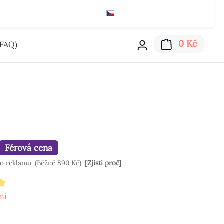
Čeština
Kč
Čti zde
Nákupn
0 Kč
FAQ)
Férová cena
o reklamu. (Běžně 890 Kč).
[Zjisti proč]
hodnocení 4.97 z 5 hvězd
ní