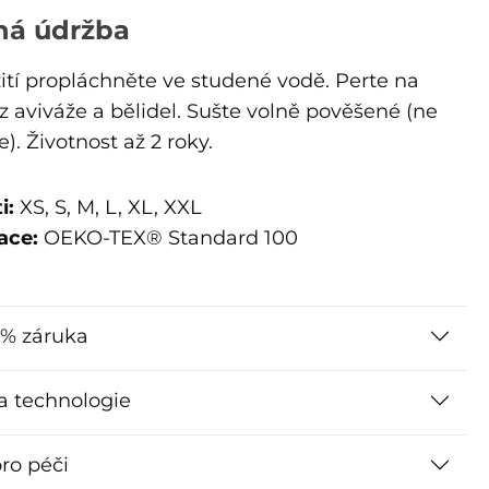
ná údržba
ití propláchněte ve studené vodě. Perte na
z aviváže a bělidel. Sušte volně pověšené (ne
e). Životnost až 2 roky.
i:
XS, S, M, L, XL, XXL
ace:
OEKO-TEX® Standard 100
% záruka
 a technologie
ro péči