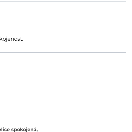
kojenost.
lice spokojená,