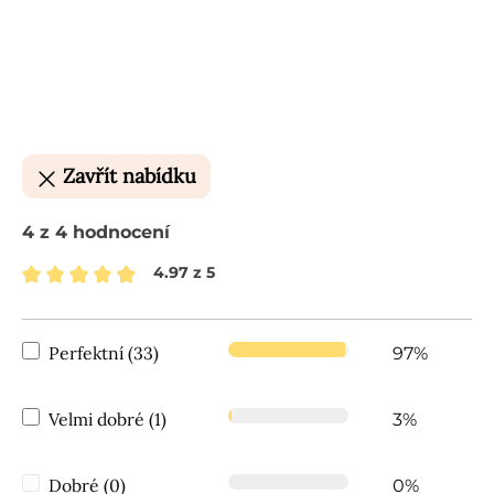
Zavřít nabídku
4 z 4 hodnocení
4.97 z 5
Průměrné hodnocení 4.97 z 5 hvězd
Perfektní (33)
97%
Velmi dobré (1)
3%
Dobré (0)
0%