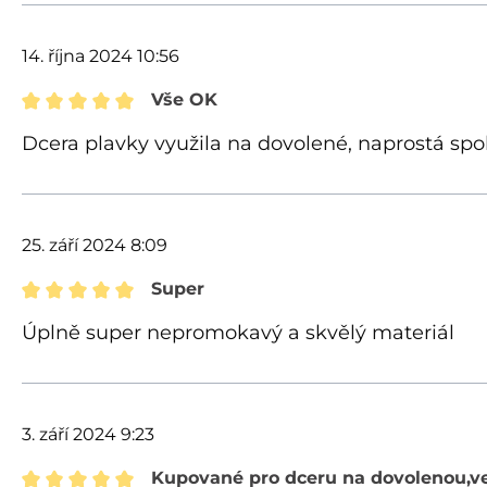
14. října 2024 10:56
Vše OK
Recenze s hodnocením 5 z 5 hvězd
Dcera plavky využila na dovolené, naprostá spo
25. září 2024 8:09
Super
Recenze s hodnocením 5 z 5 hvězd
Úplně super nepromokavý a skvělý materiál
3. září 2024 9:23
Kupované pro dceru na dovolenou,ve