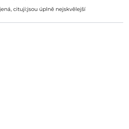
á, cituji:jsou úplně nejskvělejší