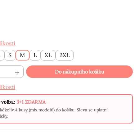
ikostí
S
S
M
L
XL
2XL
 produktu: Zadejte požadované množství
Do nákupního košíku
ikostí
 volba:
3+1 ZDARMA
akékoliv 4 kusy (mix modelů) do košíku. Sleva se uplatní
cky.