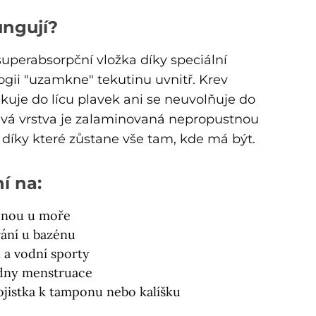
ungují?
superabsorpční vložka díky speciální
ogii "uzamkne" tekutinu uvnitř. Krev
kuje do lícu plavek ani se neuvolňuje do
avá vrstva je zalaminovaná nepropustnou
, díky které zůstane vše tam, kde má být.
í na:
enou u moře
ání u bazénu
í a vodní sporty
 dny menstruace
ojistka k tamponu nebo kalíšku