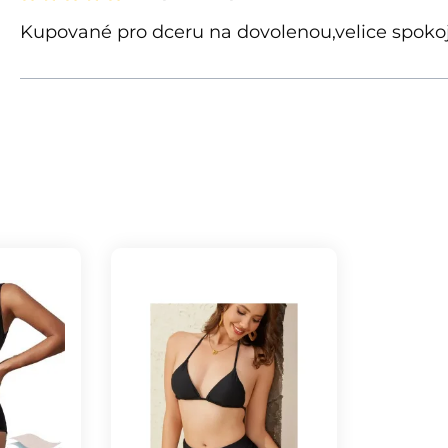
Recenze s hodnocením 5 z 5 hvězd
Kupované pro dceru na dovolenou,velice spokojen