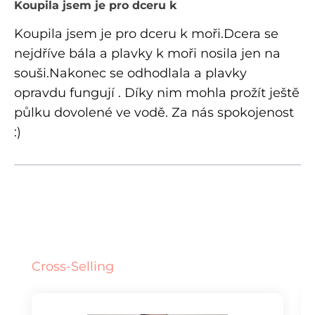
Recenze s hodnocením 5 z 5 hvězd
Koupila jsem je pro dceru k
Koupila jsem je pro dceru k moři.Dcera se
nejdříve bála a plavky k moři nosila jen na
souši.Nakonec se odhodlala a plavky
opravdu fungují . Díky nim mohla prožít ještě
půlku dovolené ve vodě. Za nás spokojenost
:)
Přeskočit galerii produktů
Cross-Selling