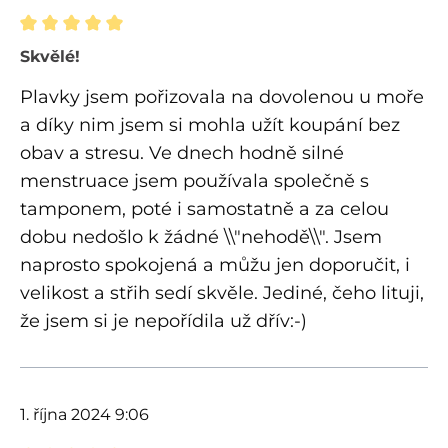
Recenze s hodnocením 5 z 5 hvězd
Skvělé!
Plavky jsem pořizovala na dovolenou u moře
a díky nim jsem si mohla užít koupání bez
obav a stresu. Ve dnech hodně silné
menstruace jsem používala společně s
tamponem, poté i samostatně a za celou
dobu nedošlo k žádné \\"nehodě\\". Jsem
naprosto spokojená a můžu jen doporučit, i
velikost a střih sedí skvěle. Jediné, čeho lituji,
že jsem si je nepořídila už dřív:-)
1. října 2024 9:06