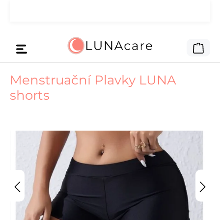
🌙 Peníze na reklamu jsme dali
Přejít na hlavní obsah
Čti zde
tobě.
Nák
Menstruační Plavky LUNA
shorts
Přeskočit galerii obrázků