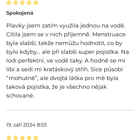
Recenze s hodnocením 5 z 5 hvězd
Spokojená
Plavky jsem zatím využila jednou na vodě.
Cítila jsem se v nich příjemně. Menstruace
byla slabší, takže nemůžu hodnotit, co by
bylo kdyby… ale při slabší super pojistka. Na
lodi perfektní, ve vodě taky. A hodně se mi
líbí a sedí mi kraťáskový střih. Sice působí
“mohutně”, ale dvojtá látka pro mě byla
taková pojistka, že je všechno nějak
schované.
19. září 2024 8:53