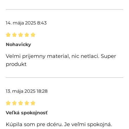
14. mája 2025 8:43
Recenzia s hodnotením 5 z 5 hviezdičiek
Nohavicky
Velmi prijemny material, nic netlaci. Super
produkt
13. mája 2025 18:28
Recenzia s hodnotením 5 z 5 hviezdičiek
Veľká spokojnosť
Kúpila som pre dcéru. Je veľmi spokojná.