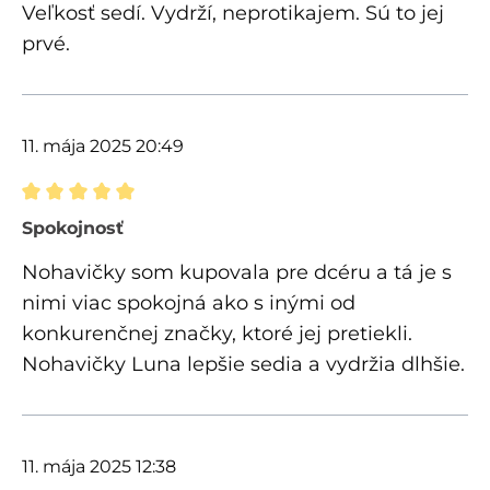
Veľkosť sedí. Vydrží, neprotikajem. Sú to jej
prvé.
11. mája 2025 20:49
Recenzia s hodnotením 5 z 5 hviezdičiek
Spokojnosť
Nohavičky som kupovala pre dcéru a tá je s
nimi viac spokojná ako s inými od
konkurenčnej značky, ktoré jej pretiekli.
Nohavičky Luna lepšie sedia a vydržia dlhšie.
11. mája 2025 12:38