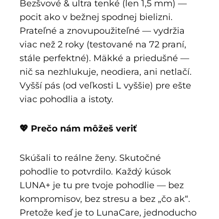
Bezšvové & ultra tenké (len 1,5 mm) —
pocit ako v bežnej spodnej bielizni.
Prateľné a znovupoužiteľné — vydržia
viac než 2 roky (testované na 72 praní,
stále perfektné). Mäkké a priedušné —
nič sa nezhlukuje, neodiera, ani netlačí.
Vyšší pás (od veľkosti L vyššie) pre ešte
viac pohodlia a istoty.
💖 Prečo nám môžeš veriť
Skúšali to reálne ženy. Skutočné
pohodlie to potvrdilo. Každý kúsok
LUNA+ je tu pre tvoje pohodlie — bez
kompromisov, bez stresu a bez „čo ak“.
Pretože keď je to LunaCare, jednoducho