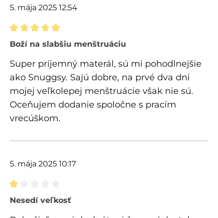
5. mája 2025 12:54
Recenzia s hodnotením 5 z 5 hviezdičiek
Boží na slabšiu menštruáciu
Super príjemný materál, sú mi pohodlnejšie
ako Snuggsy. Sajú dobre, na prvé dva dni
mojej veľkolepej menštruácie však nie sú.
Oceňujem dodanie spoločne s pracím
vrecúškom.
5. mája 2025 10:17
Recenzia s hodnotením 1 z 5 hviezdičiek
Nesedí veľkosť