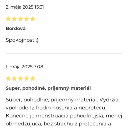
2. mája 2025 15:31
Recenzia s hodnotením 5 z 5 hviezdičiek
Bordová
Spokojnosť :)
1. mája 2025 7:08
Recenzia s hodnotením 5 z 5 hviezdičiek
Super, pohodlné, príjemný materiál
Super, pohodlné, príjemný materiál. Vydržia
vpohode 12 hodín nosenia a nepretečú.
Konečne je menštruácia pohodlnejšia, menej
obmedzujúca, bez strachu z pretečenia a