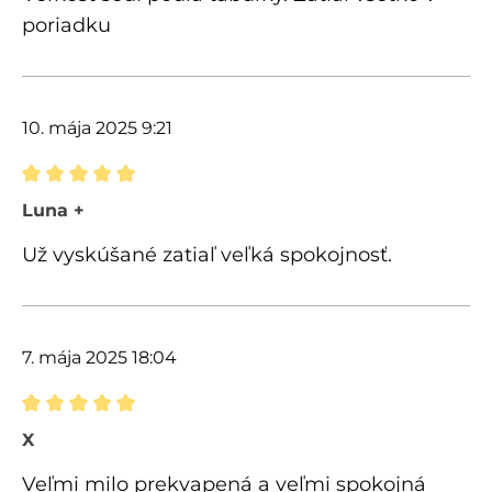
poriadku
10. mája 2025 9:21
Recenzia s hodnotením 5 z 5 hviezdičiek
Luna +
Už vyskúšané zatiaľ veľká spokojnosť.
7. mája 2025 18:04
Recenzia s hodnotením 5 z 5 hviezdičiek
X
Veľmi milo prekvapená a veľmi spokojná