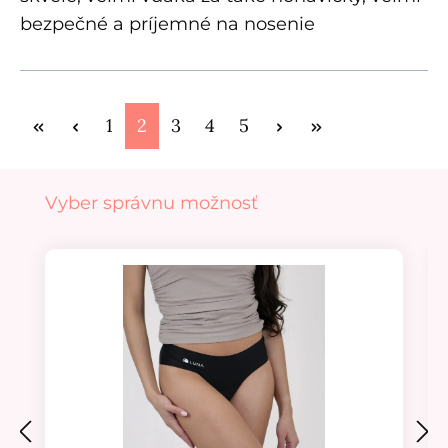
bezpečné a príjemné na nosenie
Stránka
Stránka
Stránka
Stránka
Stránka
1
2
3
4
5
Preskočiť galériu produktov
Vyber správnu možnosť