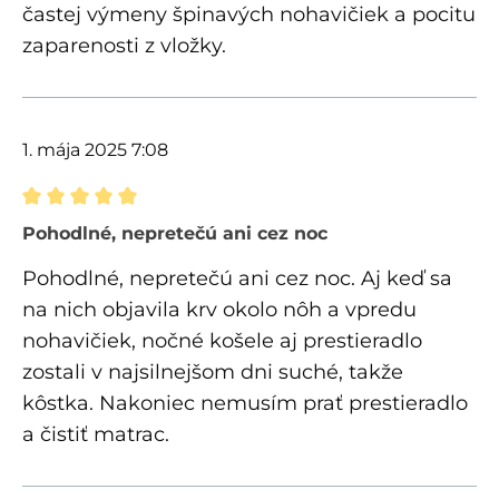
častej výmeny špinavých nohavičiek a pocitu
zaparenosti z vložky.
1. mája 2025 7:08
Recenzia s hodnotením 5 z 5 hviezdičiek
Pohodlné, nepretečú ani cez noc
Pohodlné, nepretečú ani cez noc. Aj keď sa
na nich objavila krv okolo nôh a vpredu
nohavičiek, nočné košele aj prestieradlo
zostali v najsilnejšom dni suché, takže
kôstka. Nakoniec nemusím prať prestieradlo
a čistiť matrac.