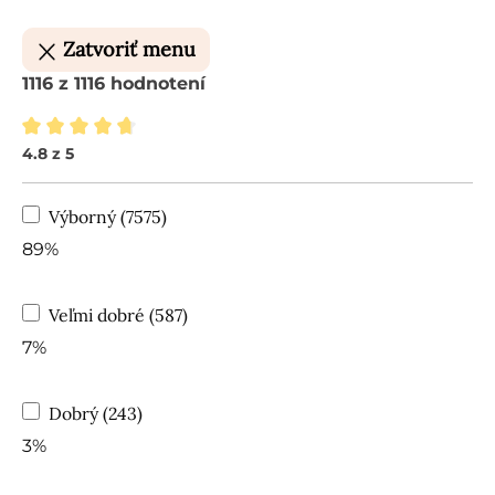
Zatvoriť menu
1116 z 1116 hodnotení
4.8 z 5
Priemerné hodnotenie 4.8 z 5 hviezdičiek
Výborný (7575)
89%
Veľmi dobré (587)
7%
Dobrý (243)
3%