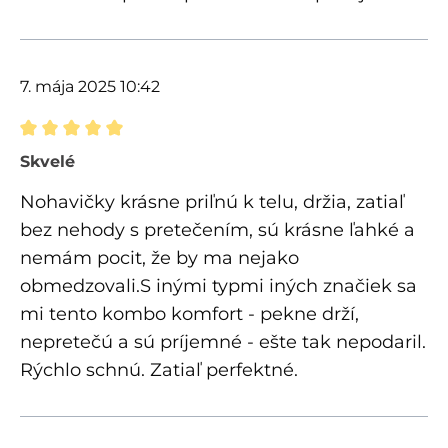
7. mája 2025 10:42
Recenzia s hodnotením 5 z 5 hviezdičiek
Skvelé
Nohavičky krásne priľnú k telu, držia, zatiaľ
bez nehody s pretečením, sú krásne ľahké a
nemám pocit, že by ma nejako
obmedzovali.S inými typmi iných značiek sa
mi tento kombo komfort - pekne drží,
nepretečú a sú príjemné - ešte tak nepodaril.
Rýchlo schnú. Zatiaľ perfektné.