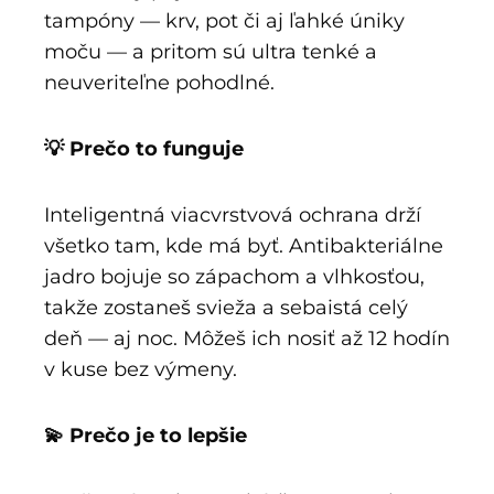
tampóny — krv, pot či aj ľahké úniky
moču — a pritom sú ultra tenké a
neuveriteľne pohodlné.
💡 Prečo to funguje
Inteligentná viacvrstvová ochrana drží
všetko tam, kde má byť. Antibakteriálne
jadro bojuje so zápachom a vlhkosťou,
takže zostaneš svieža a sebaistá celý
deň — aj noc. Môžeš ich nosiť až 12 hodín
v kuse bez výmeny.
💫 Prečo je to lepšie