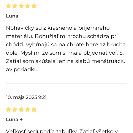
Recenzia s hodnotením 5 z 5 hviezdičiek
Luna
Nohavičky sú z krásneho a príjemného
materiálu. Bohužiaľ mi trochu schádza pri
chôdzi, vyhŕňajú sa na chrbte hore az brucha
dole. Myslím, že som si mala objednať veľ. S.
Zatiaľ som skúšala len na slabú menštruáciu
av poriadku.
10. mája 2025 9:21
Recenzia s hodnotením 5 z 5 hviezdičiek
Luna +
Veľkosť sedí podľa tabuľky. Zatiaľ všetko v