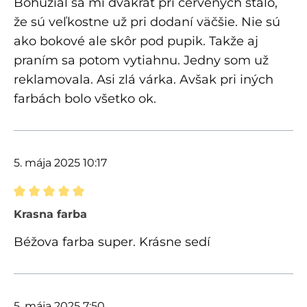
Bohužiaľ sa mi dvakrát pri červených stalo,
že sú veľkostne už pri dodaní väčšie. Nie sú
ako bokové ale skôr pod pupik. Takže aj
praním sa potom vytiahnu. Jedny som už
reklamovala. Asi zlá várka. Avšak pri iných
farbách bolo všetko ok.
5. mája 2025 10:17
Recenzia s hodnotením 5 z 5 hviezdičiek
Krasna farba
Béžova farba super. Krásne sedí
5. mája 2025 7:50