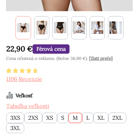
22,90 €
Férová cena
Cena očistená o reklamu. (Bežne 36,90 €).
[Zisti prečo]
Priemerné hodnotenie 4.8 z 5 hviezdičiek
1106 Recenzie
Vyberte
Veľkosť
Tabuľka veľkostí
3XS
2XS
XS
S
M
L
XL
2XL
3XL