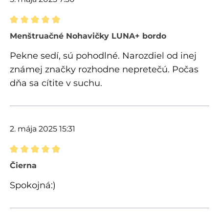
Recenzia s hodnotením 5 z 5 hviezdičiek
Menštruačné Nohavičky LUNA+ bordo
Pekne sedí, sú pohodlné. Narozdiel od inej
známej značky rozhodne nepretečú. Počas
dňa sa cítite v suchu.
2. mája 2025 15:31
Recenzia s hodnotením 5 z 5 hviezdičiek
Čierna
Spokojná:)