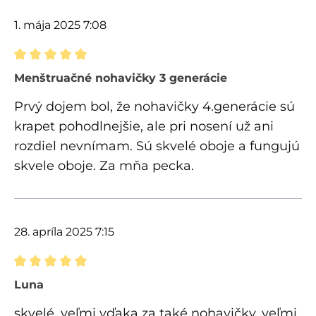
1. mája 2025 7:08
Recenzia s hodnotením 5 z 5 hviezdičiek
Menštruačné nohavičky 3 generácie
Prvý dojem bol, že nohavičky 4.generácie sú
krapet pohodlnejšie, ale pri nosení už ani
rozdiel nevnímam. Sú skvelé oboje a fungujú
skvele oboje. Za mňa pecka.
28. apríla 2025 7:15
Recenzia s hodnotením 5 z 5 hviezdičiek
Luna
skvelé, veľmi vďaka za také nohavičky, veľmi