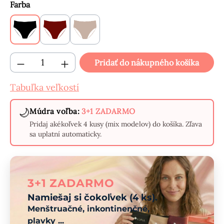
Vyberte
Farba
Čierne
Bordové
Béžové
Množstvo produktu: Zadajte požadované mn
Pridať do nákupného košíka
Tabuľka veľkostí
🌙
Múdra voľba:
3+1 ZADARMO
Pridaj akékoľvek 4 kusy (mix modelov) do košíka. Zľava
sa uplatní automaticky.
3+1 ZADARMO
Namiešaj si čokoľvek (4 ks).
Menštruačné, inkontinenčné,
plavky ...