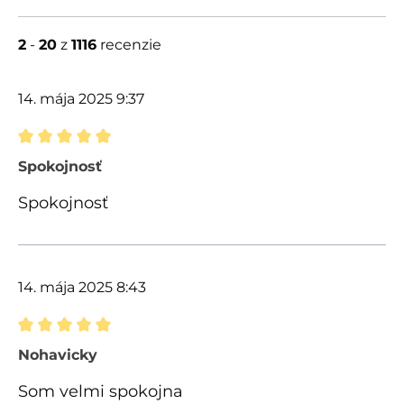
2
-
20
z
1116
recenzie
14. mája 2025 9:37
Recenzia s hodnotením 5 z 5 hviezdičiek
Spokojnosť
Spokojnosť
14. mája 2025 8:43
Recenzia s hodnotením 5 z 5 hviezdičiek
Nohavicky
Som velmi spokojna