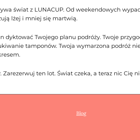
dkrywa świat z LUNACUP. Od weekendowych wypa
ją lżej i mniej się martwią.
en dyktować Twojego planu podróży. Twoje przyg
zukiwanie tamponów. Twoja wymarzona podróż n
kresem.
arezerwuj ten lot. Świat czeka, a teraz nic Cię n
Blog