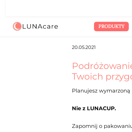
zejdź do głównej zawartości
Przejdź do wyszukiwania
Przejdź do głównej nawigacji
🌙
PRODUKTY
20.05.2021
Podróżowanie
Twoich przyg
Planujesz wymarzoną p
Nie z LUNACUP.
Zapomnij o pakowaniu