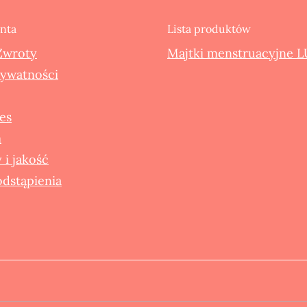
enta
Lista produktów
Zwroty
Majtki menstruacyjne L
rywatności
ies
m
 i jakość
dstąpienia