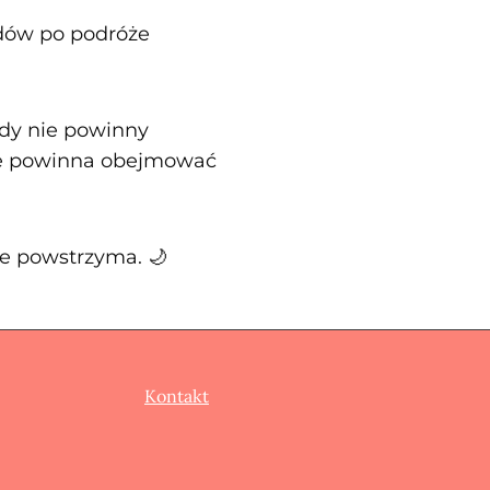
dów po podróże
ody nie powinny
ie powinna obejmować
ie powstrzyma. 🌙
Kontakt