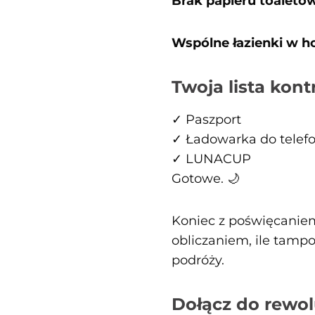
Brak papieru toaleto
Wspólne łazienki w h
Twoja lista kont
✓ Paszport
✓ Ładowarka do telef
✓ LUNACUP
Gotowe. 🌙
Koniec z poświęcanie
obliczaniem, ile tam
podróży.
Dołącz do rewol