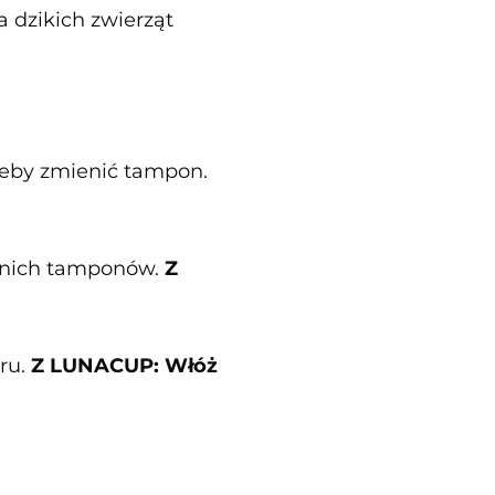
a dzikich zwierząt
 żeby zmienić tampon.
dnich tamponów.
Z
eru.
Z LUNACUP: Włóż