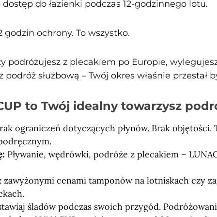
 dostęp do łazienki podczas 12-godzinnego lotu.
godzin ochrony. To wszystko.
zy podróżujesz z plecakiem po Europie, wylegujesz 
sz podróż służbową – Twój okres właśnie przestał
UP to Twój idealny towarzysz podr
rak ograniczeń dotyczących płynów. Brak objętości. 
 podręcznym.
ę:
Pływanie, wędrówki, podróże z plecakiem – LUNAC
z zawyżonymi cenami tamponów na lotniskach czy z
ekach.
stawiaj śladów podczas swoich przygód. Podróżowan