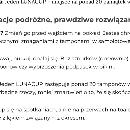
a:
Jeden LUNACUP = miejsce na ponad 20 pamiątek 
acje podróżne, prawdziwe rozwiąza
y?
Zmień go przed wejściem na pokład. Jesteś chr
zręcznymi zmaganiami z tamponami w samolotowej
waj, nurkuj, opalaj się. Bez sznurków (dosłownie)
ponów czy wybrzuszenia podpasek w bikini.
Jeden LUNACUP zastępuje ponad 20 tamponów w
będne rzeczy, mniej zmartwień o to, że się skończ
p się na spotkaniach, a nie na przerwach na toale
ie z lękiem związanym z okresem.