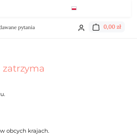
Polski
zł
Czytaj
Koszyk
0,00 zł
adawane pytania
 zatrzyma
u.
w obcych krajach.