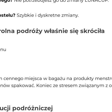
wego?
Nie potrzebujesz go do zmiany LUNACUP.
ostelu?
Szybkie i dyskretne zmiany.
rolna podróży właśnie się skróciła
onu
m cennego miejsca w bagażu na produkty menstru
ponów spakować. Koniec ze stresem związanym z 
ucji podróżniczej