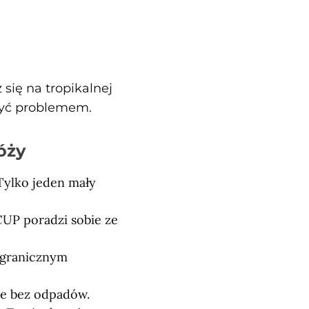
się na tropikalnej
 być problemem.
óży
Tylko jeden mały
UP poradzi sobie ze
agranicznym
ie bez odpadów.