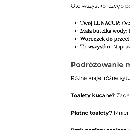
Oto wszystko, czego p
Twój LUNACUP:
Ocz
Mała butelka wody:
D
Woreczek do przec
To wszystko:
Naprawd
Podróżowanie mi
Różne kraje, różne sy
Toalety kucane?
Żaden
Płatne toalety?
Mniej 