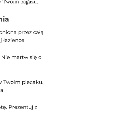
w Twoim bagażu.
nia
oniona przez całą
 łazience.
. Nie martw się o
 Twoim plecaku.
ą.
tę. Prezentuj z