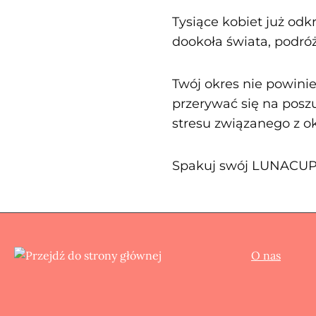
Tysiące kobiet już o
dookoła świata, podróżu
Twój okres nie powini
przerywać się na pos
stresu związanego z o
Spakuj swój LUNACUP. Z
O nas