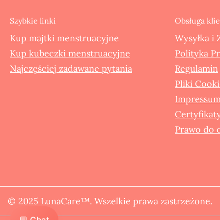
Szybkie linki
Obsługa kli
Kup majtki menstruacyjne
Wysyłka i 
Kup kubeczki menstruacyjne
Polityka P
Najczęściej zadawane pytania
Regulamin
Pliki Cook
Impressu
Certyfikaty
Prawo do o
© 2025 LunaCare™. Wszelkie prawa zastrzeżone.