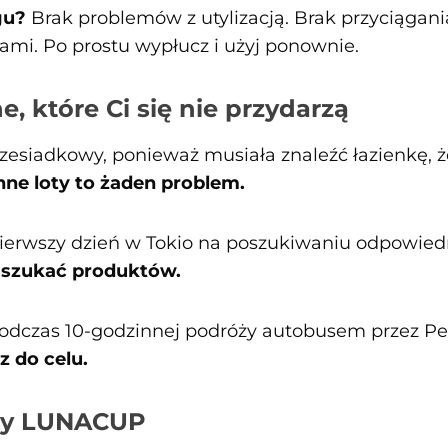
gu?
Brak problemów z utylizacją. Brak przyciągani
i. Po prostu wypłucz i użyj ponownie.
, które Ci się nie przydarzą
przesiadkowy, ponieważ musiała znaleźć łazienkę,
ne loty to żaden problem.
ierwszy dzień w Tokio na poszukiwaniu odpowie
 szukać produktów.
s podczas 10-godzinnej podróży autobusem przez P
z do celu.
ny LUNACUP