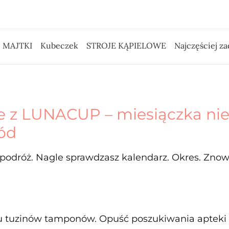
 Pieniądze na reklamę daliśmy Tobie.
MAJTKI
Kubeczek
STROJE KĄPIELOWE
Najczęściej z
 z LUNACUP – miesiączka nie
ód
odróż. Nagle sprawdzasz kalendarz. Okres. Znow
 tuzinów tamponów. Opuść poszukiwania apteki 