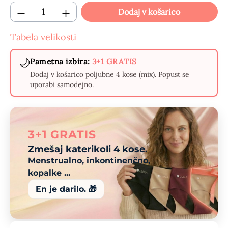
Količina izdelka: Vnesite želeno količino 
Dodaj v košarico
Tabela velikosti
🌙
Pametna izbira:
3+1 GRATIS
Dodaj v košarico poljubne 4 kose (mix). Popust se
uporabi samodejno.
3+1 GRATIS
Zmešaj katerikoli 4 kose.
Menstrualno, inkontinenčno,
kopalke ...
En je darilo. 🎁