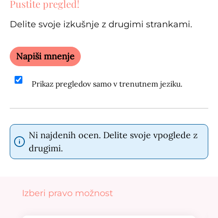
Pustite pregled!
Delite svoje izkušnje z drugimi strankami.
Napiši mnenje
Prikaz pregledov samo v trenutnem jeziku.
Ni najdenih ocen. Delite svoje vpoglede z
drugimi.
Preskoči galerijo izdelkov
Izberi pravo možnost