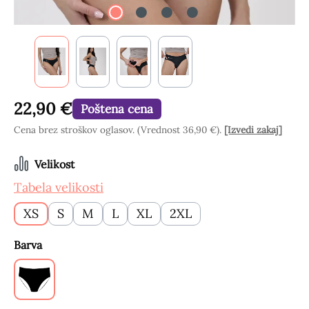
22,90 €
Poštena cena
Cena brez stroškov oglasov. (Vrednost 36,90 €).
[Izvedi zakaj]
Izberi
Velikost
Tabela velikosti
XS
S
M
L
XL
2XL
Izberi
Barva
Črne