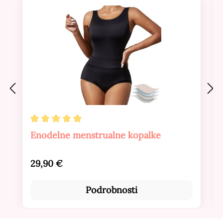
Povprečna ocena 5 od 5 zvezdic
Enodelne menstrualne kopalke
Redna cena:
29,90 €
Podrobnosti