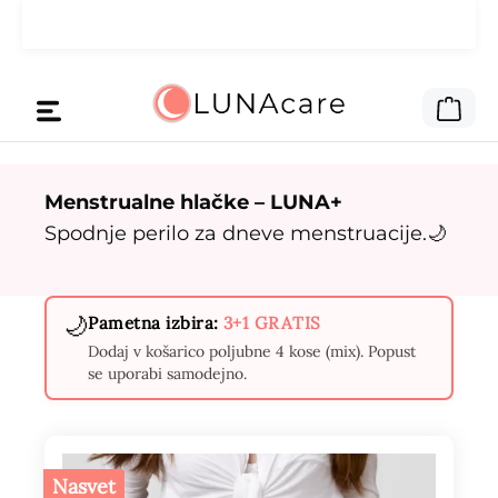
Preskoči na glavno vsebino
🌙 Denar za oglase smo dali tebi.
Preberi tukaj
Nak
Menstrualne hlačke – LUNA+
Spodnje perilo za dneve menstruacije.🌙
🌙
Pametna izbira:
3+1 GRATIS
Dodaj v košarico poljubne 4 kose (mix). Popust
se uporabi samodejno.
Nasvet