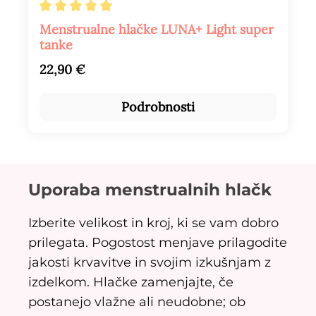
Povprečna ocena 5 od 5 zvezdic
Menstrualne hlačke LUNA+ Light super
tanke
Redna cena:
22,90 €
Podrobnosti
Uporaba menstrualnih hlačk
Izberite velikost in kroj, ki se vam dobro
prilegata. Pogostost menjave prilagodite
jakosti krvavitve in svojim izkušnjam z
izdelkom. Hlačke zamenjajte, če
postanejo vlažne ali neudobne; ob