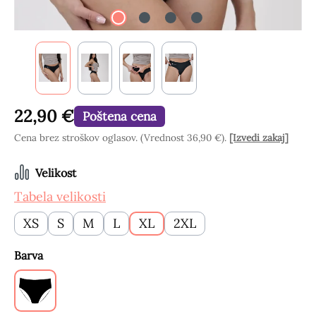
22,90 €
Poštena cena
Cena brez stroškov oglasov. (Vrednost 36,90 €).
[Izvedi zakaj]
Izberi
Velikost
Tabela velikosti
XS
S
M
L
XL
2XL
Izberi
Barva
Črne