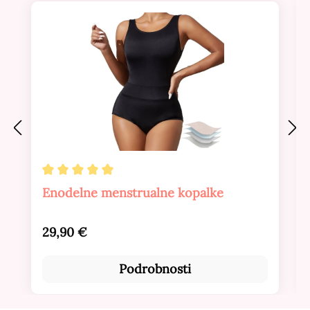
Povprečna ocena 5 od 5 zvezdic
Enodelne menstrualne kopalke
Redna cena:
29,90 €
Podrobnosti