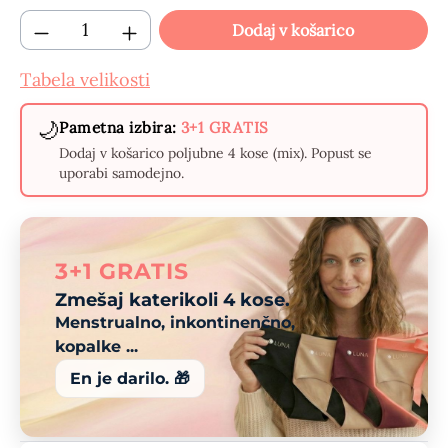
Količina izdelka: Vnesite želeno količino 
Dodaj v košarico
Tabela velikosti
🌙
Pametna izbira:
3+1 GRATIS
Dodaj v košarico poljubne 4 kose (mix). Popust se
uporabi samodejno.
3+1 GRATIS
Zmešaj katerikoli 4 kose.
Menstrualno, inkontinenčno,
kopalke ...
En je darilo. 🎁